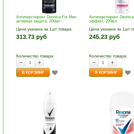
Антиперспирант Deonica For Men
Антиперспирант Deonica 
активная защита, 200мл
эффект, 200мл
Цена указана за 1шт товара.
Цена указана за 1шт т
1шт прибавляется кнопками «+»
1шт прибавляется кно
313.73 руб
245.23 руб
и «-». Выберите нужное
и «-». Выберите нужн
количество и нажмите «В
количество и нажмите
корзину»
корзину»
Количество товара:
Количество товара: