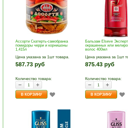
Ассорти Скатерть-самобранка
Бальзам Elseve Эксперт
помидоры черри и корнишоны
окрашенных или мелир
1,415л
волос 400мл
Цена указана за 1шт товара.
Цена указана за 1шт т
1шт прибавляется кнопками «+»
1шт прибавляется кно
587.73 руб
875.43 руб
и «-». Выберите нужное
и «-». Выберите нужн
количество и нажмите «В
количество и нажмите
корзину»
корзину»
Количество товара:
Количество товара: