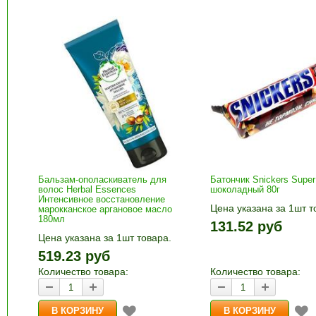
Бальзам-ополаскиватель для
Батончик Snickers Super
волос Herbal Essences
шоколадный 80г
Интенсивное восстановление
Цена указана за 1шт т
марокканское аргановое масло
180мл
1шт прибавляется кно
131.52 руб
и «-». Выберите нужн
Цена указана за 1шт товара.
количество и нажмите
1шт прибавляется кнопками «+»
519.23 руб
корзину»
и «-». Выберите нужное
Количество товара:
Количество товара:
количество и нажмите «В
корзину»