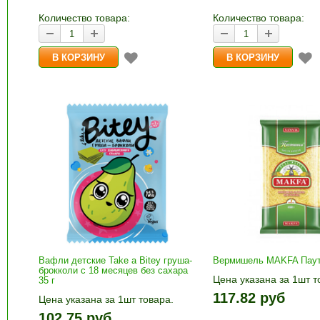
корзину»
Количество товара:
Количество товара:
Вафли детские Take a Bitey груша-
Вермишель MAKFA Паути
брокколи с 18 месяцев без сахара
Цена указана за 1шт т
35 г
1шт прибавляется кно
117.82 руб
Цена указана за 1шт товара.
и «-». Выберите нужн
1шт прибавляется кнопками «+»
102.75 руб
количество и нажмите