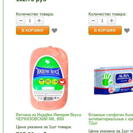
и «-». Выберите нужное
корзину»
количество и нажмите «В
корзину»
Количество товара:
Количество товара:
Ветчина из Индейки Империя Вкуса
Влажные салфетки Aura
ЧЕРКИЗОВСКИЙ МК, 800г
антибактериальные с кр
72шт
Цена указана за 1шт товара.
Цена указана за 1шт т
1шт прибавляется кнопками «+»