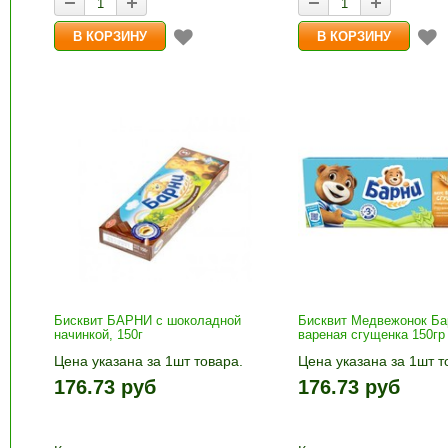
Бисквит БАРНИ с шоколадной
Бисквит Медвежонок Ба
начинкой, 150г
вареная сгущенка 150гр
Цена указана за 1шт товара.
Цена указана за 1шт т
1шт прибавляется кнопками «+»
1шт прибавляется кно
176.73 руб
176.73 руб
и «-». Выберите нужное
и «-». Выберите нужн
количество и нажмите «В
количество и нажмите
корзину»
корзину»