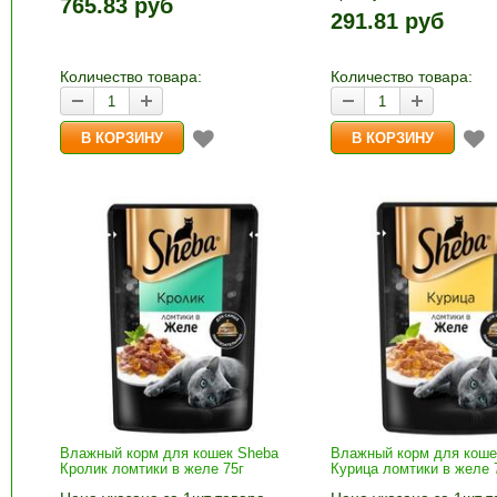
765.83 руб
1шт прибавляется кно
и «-». Выберите нужное
291.81 руб
и «-». Выберите нужн
количество и нажмите «В
количество и нажмите
корзину»
корзину»
Количество товара:
Количество товара:
Влажный корм для кошек Sheba
Влажный корм для коше
Кролик ломтики в желе 75г
Курица ломтики в желе 