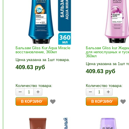
Бальзам Gliss Kur Aqua Miracle
Бальзам Gliss kur Жидк
восстановление, 360мл
для непослушных и тус
360мл
Цена указана за 1шт товара.
Цена указана за 1шт т
1шт прибавляется кнопками «+»
409.63 руб
1шт прибавляется кно
и «-». Выберите нужное
409.63 руб
и «-». Выберите нужн
количество и нажмите «В
количество и нажмите
корзину»
корзину»
Количество товара:
Количество товара: