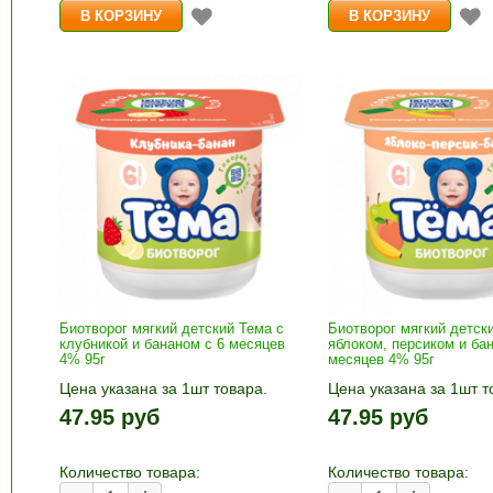
Биотворог мягкий детский Тема с
Биотворог мягкий детск
клубникой и бананом с 6 месяцев
яблоком, персиком и ба
4% 95г
месяцев 4% 95г
Цена указана за 1шт товара.
Цена указана за 1шт т
1шт прибавляется кнопками «+»
1шт прибавляется кно
47.95 руб
47.95 руб
и «-». Выберите нужное
и «-». Выберите нужн
количество и нажмите «В
количество и нажмите
корзину»
корзину»
Количество товара:
Количество товара: