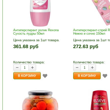
Антиперспирант ролик Rexona
Антиперспирант-спрей 
Сухость пудры 50мл
Нежно и сочно 150мл
Цена указана за 1шт товара.
Цена указана за 1шт т
1шт прибавляется кнопками «+»
1шт прибавляется кно
361.68 руб
272.63 руб
и «-». Выберите нужное
и «-». Выберите нужн
количество и нажмите «В
количество и нажмите
корзину»
корзину»
Количество товара:
Количество товара: