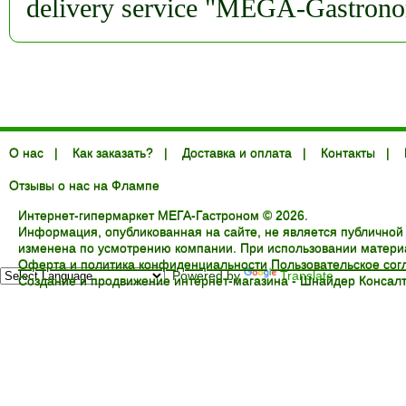
delivery service "MEGA-Gastron
О нас
|
Как заказать?
|
Доставка и оплата
|
Контакты
|
Отзывы о нас на Флампе
Интернет-гипермаркет МЕГА-Гастроном © 2026.
Информация, опубликованная на сайте, не является публичной
изменена по усмотрению компании. При использовании материал
Оферта и политика конфиденциальности
Пользовательское со
Powered by
Translate
Создание и продвижение интернет-магазина -
Шнайдер Консалт