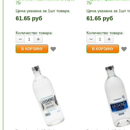
75г
75г
Цена указана за 1шт товара.
Цена указана за 1шт т
1шт прибавляется кнопками «+»
1шт прибавляется кно
61.65 руб
61.65 руб
и «-». Выберите нужное
и «-». Выберите нужн
количество и нажмите «В
количество и нажмите
корзину»
корзину»
Количество товара:
Количество товара: