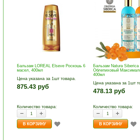
Бальзам LOREAL Elseve Роскошь 6
Бальзам Natura Siberica
масел, 400мл
Облепиховый Максимал
400мл
Цена указана за 1шт товара.
Цена указана за 1шт т
1шт прибавляется кнопками «+»
875.43 руб
1шт прибавляется кно
и «-». Выберите нужное
478.13 руб
и «-». Выберите нужн
количество и нажмите «В
количество и нажмите
корзину»
корзину»
Количество товара:
Количество товара: