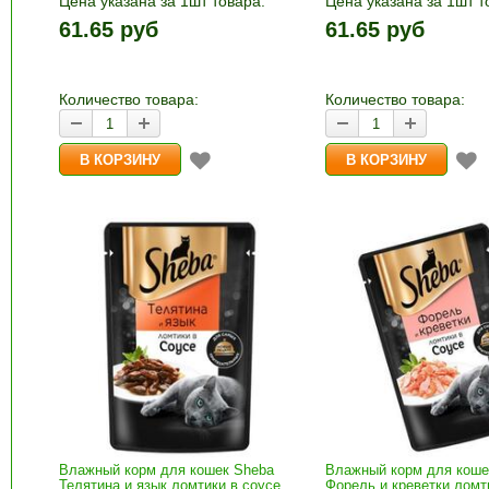
Цена указана за 1шт товара.
Цена указана за 1шт т
1шт прибавляется кнопками «+»
1шт прибавляется кно
61.65 руб
61.65 руб
и «-». Выберите нужное
и «-». Выберите нужн
количество и нажмите «В
количество и нажмите
корзину»
корзину»
Количество товара:
Количество товара:
Влажный корм для кошек Sheba
Влажный корм для коше
Телятина и язык ломтики в соусе
Форель и креветки ломт