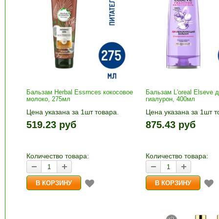
Бальзам Herbal Essrnces кокосовое
Бальзам L'oreal Elseve 
молоко, 275мл
гиалурон, 400мл
Цена указана за 1шт товара.
Цена указана за 1шт т
1шт прибавляется кнопками «+»
1шт прибавляется кно
519.23 руб
875.43 руб
и «-». Выберите нужное
и «-». Выберите нужн
количество и нажмите «В
количество и нажмите
корзину»
корзину»
Количество товара:
Количество товара: