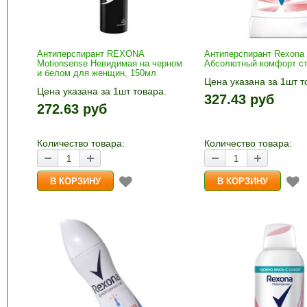
Антиперспирант REXONA
Антиперспирант Rexona
Motionsense Невидимая на черном
Абсолютный комфорт ст
и белом для женщин, 150мл
Цена указана за 1шт т
Цена указана за 1шт товара.
1шт прибавляется кно
327.43 руб
1шт прибавляется кнопками «+»
и «-». Выберите нужн
272.63 руб
и «-». Выберите нужное
количество и нажмите
количество и нажмите «В
корзину»
корзину»
Количество товара:
Количество товара: