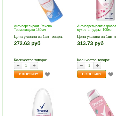
Антиперспирант Rexona
Антиперспирант-аэрозо
Термозащита 150мл
сухость пудры, 100мл
Цена указана за 1шт товара.
Цена указана за 1шт т
1шт прибавляется кнопками «+»
1шт прибавляется кно
272.63 руб
313.73 руб
и «-». Выберите нужное
и «-». Выберите нужн
количество и нажмите «В
количество и нажмите
корзину»
корзину»
Количество товара:
Количество товара: