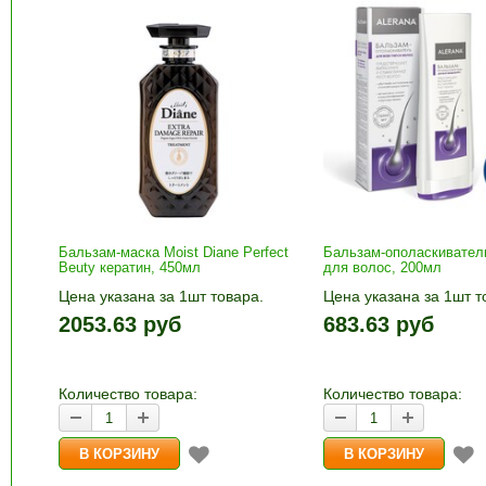
Бальзам-маска Moist Diane Perfect
Бальзам-ополаскиватель
Beuty кератин, 450мл
для волос, 200мл
Цена указана за 1шт товара.
Цена указана за 1шт т
1шт прибавляется кнопками «+»
1шт прибавляется кно
2053.63 руб
683.63 руб
и «-». Выберите нужное
и «-». Выберите нужн
количество и нажмите «В
количество и нажмите
корзину»
корзину»
Количество товара:
Количество товара: