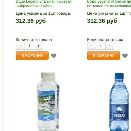
Вода Legend of Baikal питьевая
Вода Legend of Baikal п
газированная 750мл
питьевая негазированна
Цена указана за 1шт товара.
Цена указана за 1шт т
1шт прибавляется кнопками «+»
1шт прибавляется кно
312.36 руб
312.36 руб
и «-». Выберите нужное
и «-». Выберите нужн
количество и нажмите «В
количество и нажмите
корзину»
корзину»
Количество товара:
Количество товара: