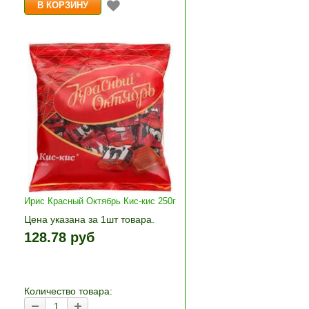
Ирис Красный Октябрь Кис-кис 250г
Цена указана за 1шт товара.
1шт прибавляется кнопками «+»
128.78 руб
+»
и «-». Выберите нужное
количество и нажмите «В
корзину»
Количество товара: