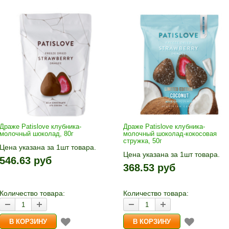
Драже Patislove клубника-
Драже Patislove клубника-
молочный шоколад, 80г
молочный шоколад-кокосовая
стружка, 50г
Цена указана за 1шт товара.
Цена указана за 1шт товара.
1шт прибавляется кнопками «+»
546.63 руб
1шт прибавляется кнопками «
и «-». Выберите нужное
368.53 руб
и «-». Выберите нужное
количество и нажмите «В
количество и нажмите «В
корзину»
корзину»
Количество товара:
Количество товара: