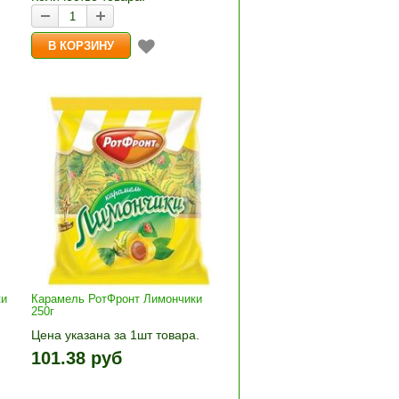
ки
Карамель РотФронт Лимончики
250г
Цена указана за 1шт товара.
+»
1шт прибавляется кнопками «+»
101.38 руб
и «-». Выберите нужное
количество и нажмите «В