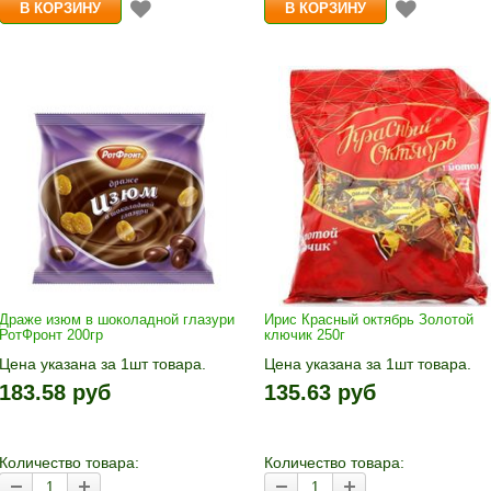
Драже изюм в шоколадной глазури
Ирис Красный октябрь Золотой
РотФронт 200гр
ключик 250г
Цена указана за 1шт товара.
Цена указана за 1шт товара.
1шт прибавляется кнопками «+»
1шт прибавляется кнопками «
183.58 руб
135.63 руб
и «-». Выберите нужное
и «-». Выберите нужное
количество и нажмите «В
количество и нажмите «В
корзину»
корзину»
Количество товара:
Количество товара: