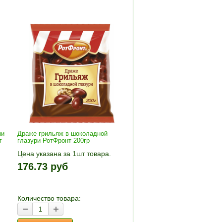
ми
Драже грильяж в шоколадной
г
глазури РотФронт 200гр
Цена указана за 1шт товара.
+»
1шт прибавляется кнопками «+»
176.73 руб
и «-». Выберите нужное
количество и нажмите «В
корзину»
Количество товара: