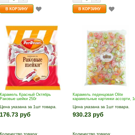
Карамель Красный Октябрь
Карамель леденцовая Olite
Раковые шейки 250г
карамельные картинки ассорти, 1
Цена указана за 1шт товара.
Цена указана за 1шт товара.
1шт прибавляется кнопками «+»
1шт прибавляется кнопками «
176.73 руб
930.23 руб
и «-». Выберите нужное
и «-». Выберите нужное
количество и нажмите «В
количество и нажмите «В
корзину»
корзину»
Количество товара:
Количество товара: