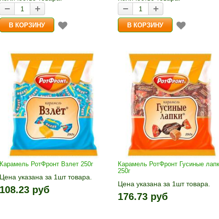
Карамель РотФронт Взлет 250г
Карамель РотФронт Гусиные лап
250г
Цена указана за 1шт товара.
Цена указана за 1шт товара.
1шт прибавляется кнопками «+»
108.23 руб
1шт прибавляется кнопками «
и «-». Выберите нужное
176.73 руб
и «-». Выберите нужное
количество и нажмите «В
количество и нажмите «В
корзину»