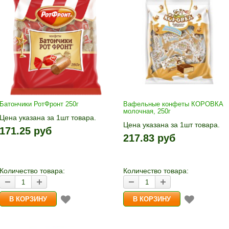
Батончики РотФронт 250г
Вафельные конфеты КОРОВКА
молочная, 250г
Цена указана за 1шт товара.
Цена указана за 1шт товара.
1шт прибавляется кнопками «+»
171.25 руб
1шт прибавляется кнопками «
и «-». Выберите нужное
217.83 руб
и «-». Выберите нужное
количество и нажмите «В
количество и нажмите «В
корзину»
корзину»
Количество товара:
Количество товара: