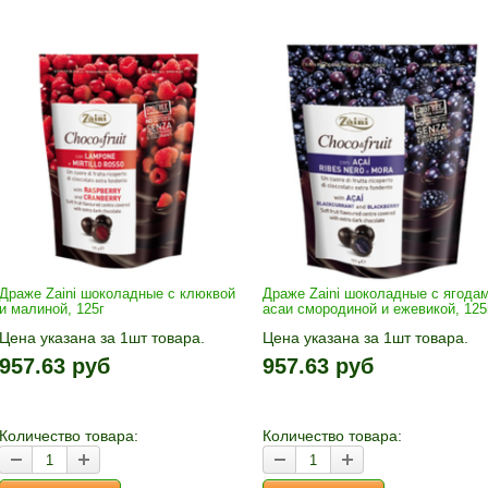
Драже Zaini шоколадные с клюквой
Драже Zaini шоколадные с ягода
и малиной, 125г
асаи смородиной и ежевикой, 125
Цена указана за 1шт товара.
Цена указана за 1шт товара.
1шт прибавляется кнопками «+»
1шт прибавляется кнопками «
957.63 руб
957.63 руб
и «-». Выберите нужное
и «-». Выберите нужное
количество и нажмите «В
количество и нажмите «В
корзину»
корзину»
Количество товара:
Количество товара: