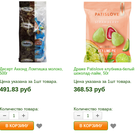
Десерт Акконд Ломтишка молоко,
Драже Patislove клубника-белый
500г
шоколад-лайм, 50г
Цена указана за 1шт товара.
Цена указана за 1шт товара.
1шт прибавляется кнопками «+»
1шт прибавляется кнопками «
491.83 руб
368.53 руб
и «-». Выберите нужное
и «-». Выберите нужное
количество и нажмите «В
количество и нажмите «В
корзину»
корзину»
Количество товара:
Количество товара: