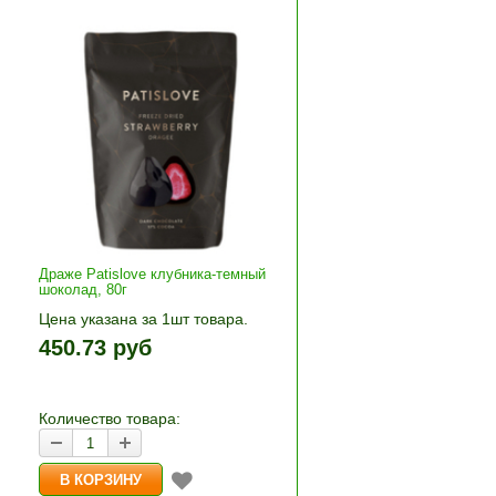
Драже Patislove клубника-темный
шоколад, 80г
Цена указана за 1шт товара.
1шт прибавляется кнопками «+»
450.73 руб
+»
и «-». Выберите нужное
количество и нажмите «В
корзину»
Количество товара: