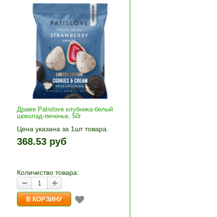
Драже Patislove клубника-белый
шоколад-печенье, 50г
Цена указана за 1шт товара.
+»
1шт прибавляется кнопками «+»
368.53 руб
и «-». Выберите нужное
количество и нажмите «В
корзину»
Количество товара: