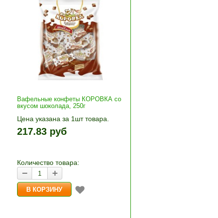
Вафельные конфеты КОРОВКА со
вкусом шоколада, 250г
Цена указана за 1шт товара.
+»
1шт прибавляется кнопками «+»
217.83 руб
и «-». Выберите нужное
количество и нажмите «В
корзину»
Количество товара: