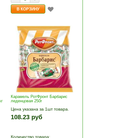
Карамель РотФронт Барбарис
кг
леденцовая 250г
Цена указана за 1шт товара.
+»
1шт прибавляется кнопками «+»
108.23 руб
и «-». Выберите нужное
количество и нажмите «В
корзину»
Количество товара: