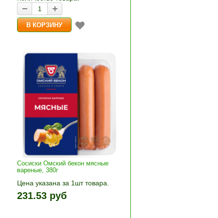
Сосиски Омский бекон мясные
вареные, 380г
Цена указана за 1шт товара.
»
1шт прибавляется кнопками «+»
231.53 руб
и «-». Выберите нужное
количество и нажмите «В