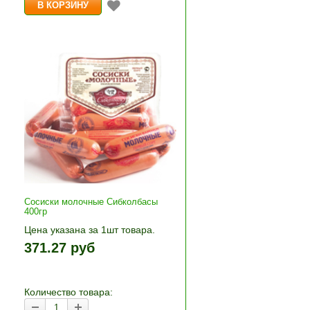
Сосиски молочные Сибколбасы
400гр
Цена указана за 1шт товара.
»
1шт прибавляется кнопками «+»
371.27 руб
и «-». Выберите нужное
количество и нажмите «В
корзину»
Количество товара: