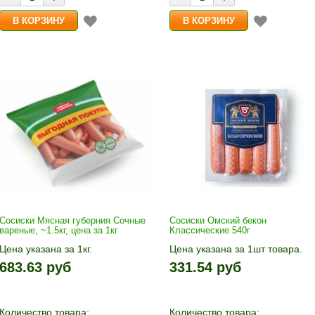
Сосиски Мясная губерния Сочные
Сосиски Омский бекон
вареные, ~1.5кг, цена за 1кг
Классические 540г
Цена указана за 1кг.
Цена указана за 1шт товара.
1кг прибавляется кнопками «+»
1шт прибавляется кнопками «
683.63 руб
331.54 руб
и «-». Выбрав количество,
и «-». Выберите нужное
нажмите «В корзину»
количество и нажмите «В
корзину»
Количество товара:
Количество товара: