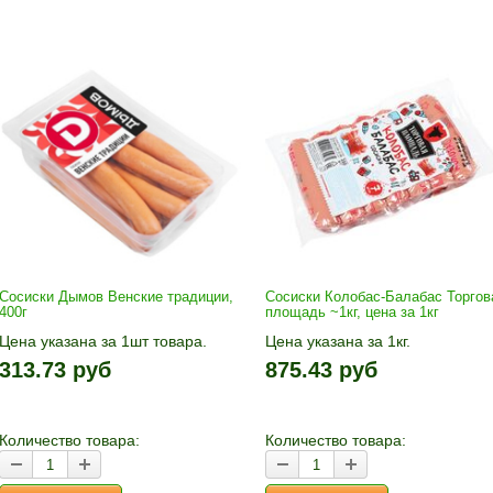
Сосиски Дымов Венские традиции,
Сосиски Колобас-Балабас Торгов
400г
площадь ~1кг, цена за 1кг
Цена указана за 1шт товара.
Цена указана за 1кг.
1шт прибавляется кнопками «+»
1кг прибавляется кнопками «+
313.73 руб
875.43 руб
и «-». Выберите нужное
и «-». Выбрав количество,
количество и нажмите «В
нажмите «В корзину»
корзину»
Количество товара:
Количество товара: