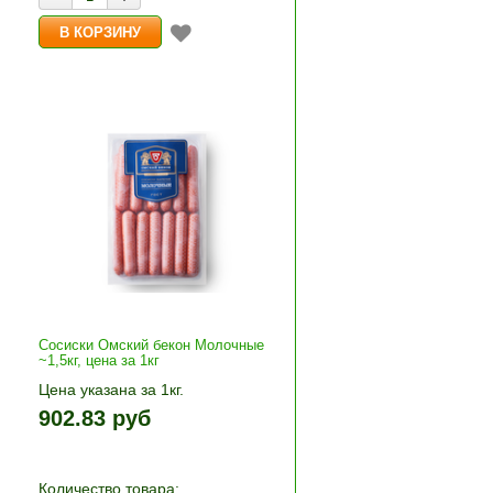
Сосиски Омский бекон Молочные
~1,5кг, цена за 1кг
Цена указана за 1кг.
+»
1кг прибавляется кнопками «+»
902.83 руб
и «-». Выбрав количество,
нажмите «В корзину»
Количество товара: