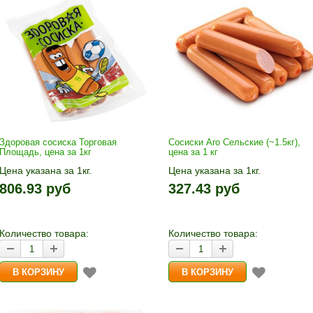
Здоровая сосиска Торговая
Сосиски Aro Сельские (~1.5кг),
Площадь, цена за 1кг
цена за 1 кг
Цена указана за 1кг.
Цена указана за 1кг.
1кг прибавляется кнопками «+»
1кг прибавляется кнопками «+
806.93 руб
327.43 руб
и «-». Выбрав количество,
и «-». Выбрав количество,
нажмите «В корзину»
нажмите «В корзину»
Количество товара:
Количество товара: