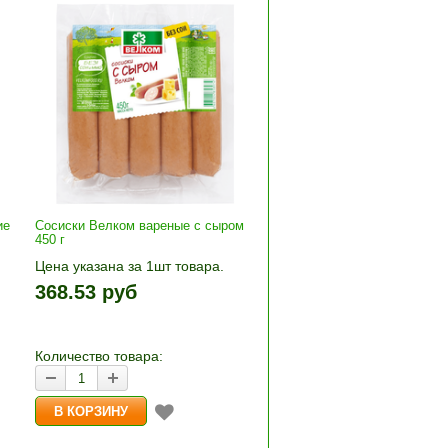
ие
Сосиски Велком вареные с сыром
450 г
Цена указана за 1шт товара.
+»
1шт прибавляется кнопками «+»
368.53 руб
и «-». Выберите нужное
количество и нажмите «В
корзину»
Количество товара: