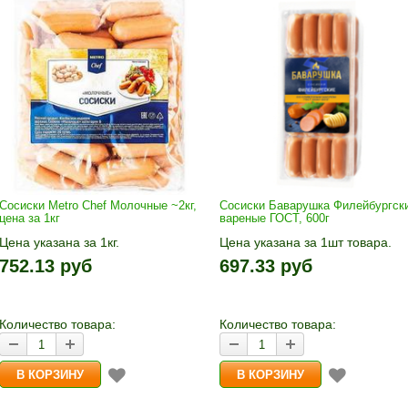
Сосиски Metro Chef Молочные ~2кг,
Сосиски Баварушка Филейбургск
цена за 1кг
вареные ГОСТ, 600г
Цена указана за 1кг.
Цена указана за 1шт товара.
1кг прибавляется кнопками «+»
1шт прибавляется кнопками «
752.13 руб
697.33 руб
и «-». Выбрав количество,
и «-». Выберите нужное
нажмите «В корзину»
количество и нажмите «В
корзину»
Количество товара:
Количество товара: