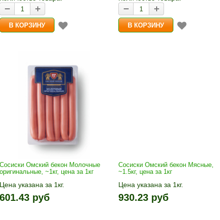
Сосиски Омский бекон Молочные
Сосиски Омский бекон Мясные,
оригинальные, ~1кг, цена за 1кг
~1.5кг, цена за 1кг
Цена указана за 1кг.
Цена указана за 1кг.
1кг прибавляется кнопками «+»
1кг прибавляется кнопками «+
601.43 руб
930.23 руб
и «-». Выбрав количество,
и «-». Выбрав количество,
нажмите «В корзину»
нажмите «В корзину»