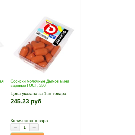
ая
Сосиски молочные Дымов мини
вареные ГОСТ, 350г
Цена указана за 1шт товара.
»
1шт прибавляется кнопками «+»
245.23 руб
и «-». Выберите нужное
количество и нажмите «В
корзину»
Количество товара: