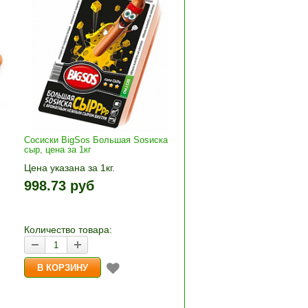
Сосиски BigSos Большая Sosиска
сыр, цена за 1кг
Цена указана за 1кг.
»
1кг прибавляется кнопками «+»
998.73 руб
и «-». Выбрав количество,
нажмите «В корзину»
Количество товара: