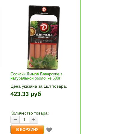
Сосиски Дымов Баварские в
натуральной оболочке 600г
Цена указана за 1шт товара.
+»
1шт прибавляется кнопками «+»
423.33 руб
и «-». Выберите нужное
количество и нажмите «В
корзину»
Количество товара: