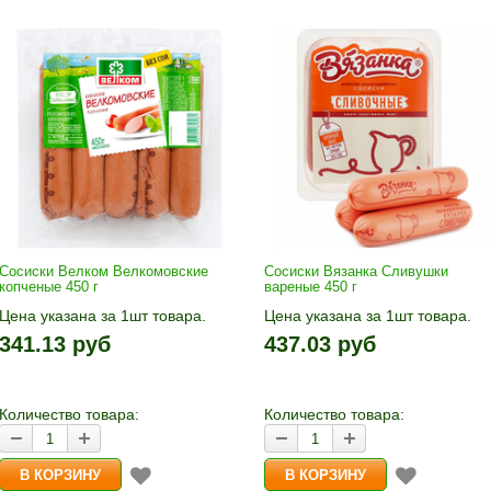
Сосиски Велком Велкомовские
Сосиски Вязанка Сливушки
копченые 450 г
вареные 450 г
Цена указана за 1шт товара.
Цена указана за 1шт товара.
1шт прибавляется кнопками «+»
1шт прибавляется кнопками «
341.13 руб
437.03 руб
и «-». Выберите нужное
и «-». Выберите нужное
количество и нажмите «В
количество и нажмите «В
корзину»
корзину»
Количество товара:
Количество товара: