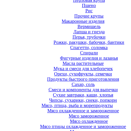
Перловая крупа
Пшено
Рис
Прочие крупы
Макаронные изделия
Вермишель
Лапша и гнезда
Перья, трубочки
Рожки, ракушки, бабочки, бантики
Спагетти, соломка
Спирали
Фигурные изделия и лазанья
Масла растительные
Мука и смеси для хлебопечек
Орехи, сухофрукты, семечки
Продукты быстрого приготовления
Сахар, соль
Смеси и компоненты для выпечки
Сухие завтраки, каши, хлопья
Чипсы, сухарики, снеки, попкорн
Мясо, птица, рыба и морепродукты
Мясо охлажденное и замороженное
Мясо замороженное
Мясо охлажденное
Мясо птицы охлажденное и замороженное