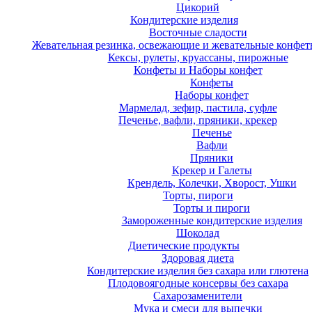
Цикорий
Кондитерские изделия
Восточные сладости
Жевательная резинка, освежающие и жевательные конфет
Кексы, рулеты, круассаны, пирожные
Конфеты и Наборы конфет
Конфеты
Наборы конфет
Мармелад, зефир, пастила, суфле
Печенье, вафли, пряники, крекер
Печенье
Вафли
Пряники
Крекер и Галеты
Крендель, Колечки, Хворост, Ушки
Торты, пироги
Торты и пироги
Замороженные кондитерские изделия
Шоколад
Диетические продукты
Здоровая диета
Кондитерские изделия без сахара или глютена
Плодовоягодные консервы без сахара
Сахарозаменители
Мука и смеси для выпечки