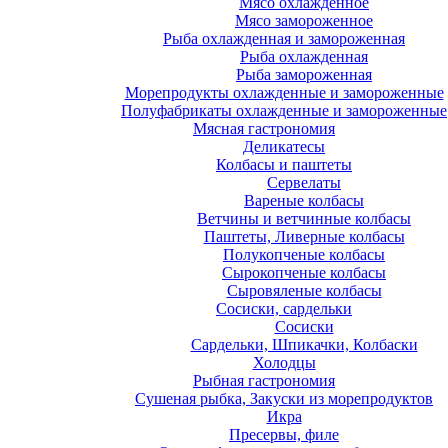
Мясо охлажденное
Мясо замороженное
Рыба охлажденная и замороженная
Рыба охлажденная
Рыба замороженная
Морепродукты охлажденные и замороженные
Полуфабрикаты охлажденные и замороженные
Мясная гастрономия
Деликатесы
Колбасы и паштеты
Сервелаты
Вареные колбасы
Ветчины и ветчинные колбасы
Паштеты, Ливерные колбасы
Полукопченые колбасы
Сырокопченые колбасы
Сыровяленые колбасы
Сосиски, сардельки
Сосиски
Сардельки, Шпикачки, Колбаски
Холодцы
Рыбная гастрономия
Сушеная рыбка, Закуски из морепродуктов
Икра
Пресервы, филе