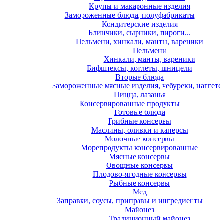
Крупы и макаронные изделия
Замороженные блюда, полуфабрикаты
Кондитерские изделия
Блинчики, сырники, пироги...
Пельмени, хинкали, манты, вареники
Пельмени
Хинкали, манты, вареники
Бифштексы, котлеты, шницели
Вторые блюда
Замороженные мясные изделия, чебуреки, наггет
Пицца, лазанья
Консервированные продукты
Готовые блюда
Грибные консервы
Маслины, оливки и каперсы
Молочные консервы
Морепродукты консервированные
Мясные консервы
Овощные консервы
Плодово-ягодные консервы
Рыбные консервы
Мед
Заправки, соусы, приправы и ингредиенты
Майонез
Традиционный майонез