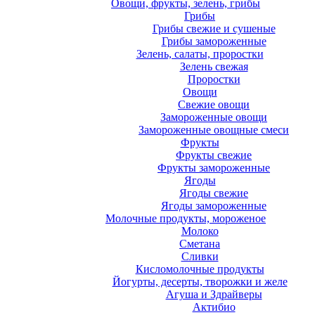
Овощи, фрукты, зелень, грибы
Грибы
Грибы свежие и сушеные
Грибы замороженные
Зелень, салаты, проростки
Зелень свежая
Проростки
Овощи
Свежие овощи
Замороженные овощи
Замороженные овощные смеси
Фрукты
Фрукты свежие
Фрукты замороженные
Ягоды
Ягоды свежие
Ягоды замороженные
Молочные продукты, мороженое
Молоко
Сметана
Сливки
Кисломолочные продукты
Йогурты, десерты, творожки и желе
Агуша и Здрайверы
Актибио