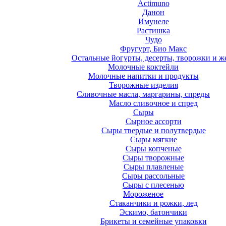
Actimuno
Данон
Имунеле
Растишка
Чудо
Фругурт, Био Макс
Остальные йогурты, десерты, творожки и ж
Молочные коктейли
Молочные напитки и продукты
Творожные изделия
Сливочные масла, маргарины, спреды
Масло сливочное и спред
Сыры
Сырное ассорти
Сыры твердые и полутвердые
Сыры мягкие
Сыры копченые
Сыры творожные
Сыры плавленые
Сыры рассольные
Сыры с плесенью
Мороженое
Стаканчики и рожки, лед
Эскимо, батончики
Брикеты и семейные упаковки