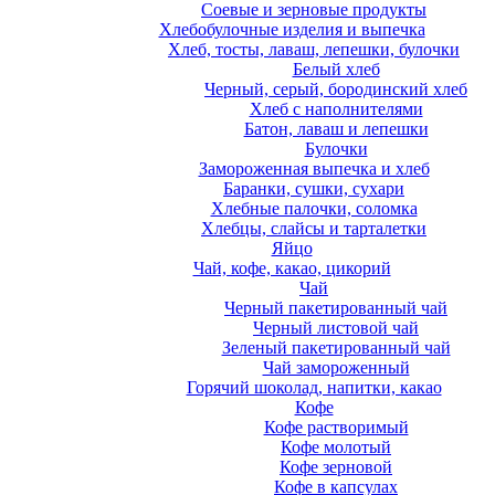
Соевые и зерновые продукты
Хлебобулочные изделия и выпечка
Хлеб, тосты, лаваш, лепешки, булочки
Белый хлеб
Черный, серый, бородинский хлеб
Хлеб с наполнителями
Батон, лаваш и лепешки
Булочки
Замороженная выпечка и хлеб
Баранки, сушки, сухари
Хлебные палочки, соломка
Хлебцы, слайсы и тарталетки
Яйцо
Чай, кофе, какао, цикорий
Чай
Черный пакетированный чай
Черный листовой чай
Зеленый пакетированный чай
Чай замороженный
Горячий шоколад, напитки, какао
Кофе
Кофе растворимый
Кофе молотый
Кофе зерновой
Кофе в капсулах