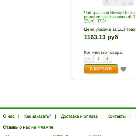
Чай травяной Newby Цветы
ромашки пакетированный (1.
25шт), 37.5г
Цена указана за 1шт това
1шт прибавляется кнопка
1163.13 руб
и «-». Выберите нужное
количество и нажмите «В
корзину»
Количество товара:
О нас
|
Как заказать?
|
Доставка и оплата
|
Контакты
|
Отзывы о нас на Флампе