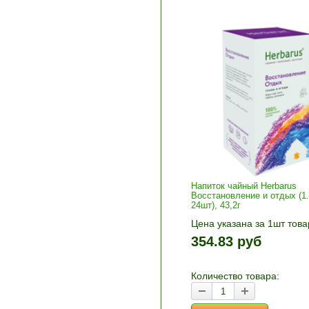
Напиток чайный Herbarus
Восстановление и отдых (1.
24шт), 43,2г
Цена указана за 1шт това
1шт прибавляется кнопка
354.83 руб
и «-». Выберите нужное
количество и нажмите «В
корзину»
Количество товара: