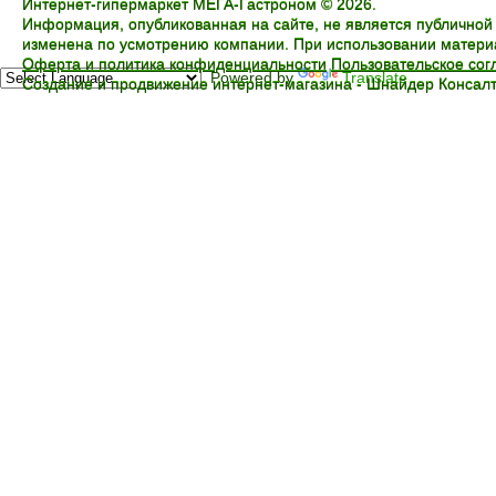
Интернет-гипермаркет МЕГА-Гастроном © 2026.
Информация, опубликованная на сайте, не является публичной
изменена по усмотрению компании. При использовании материал
Оферта и политика конфиденциальности
Пользовательское со
Powered by
Translate
Создание и продвижение интернет-магазина -
Шнайдер Консалт