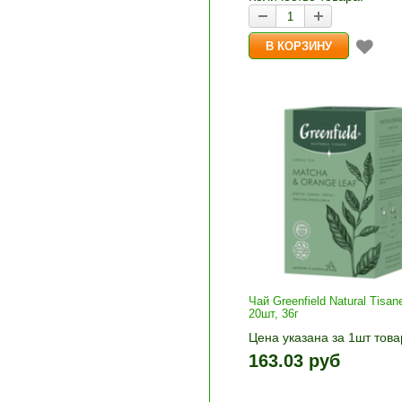
Чай Greenfield Natural Tisa
20шт, 36г
Цена указана за 1шт това
1шт прибавляется кнопка
163.03 руб
и «-». Выберите нужное
количество и нажмите «В