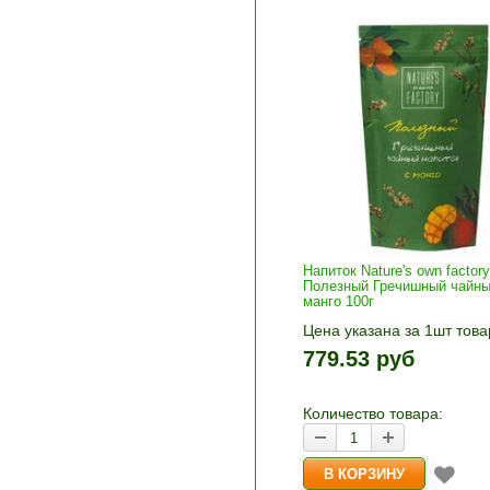
Напиток Nature's own factory
Полезный Гречишный чайны
манго 100г
Цена указана за 1шт това
1шт прибавляется кнопка
779.53 руб
и «-». Выберите нужное
количество и нажмите «В
корзину»
Количество товара: