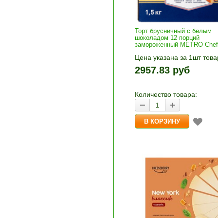
Торт брусничный с белым
шоколадом 12 порций
замороженный METRO Chef 
Цена указана за 1шт това
1шт прибавляется кнопка
2957.83 руб
и «-». Выберите нужное
количество и нажмите «В
корзину»
Количество товара: