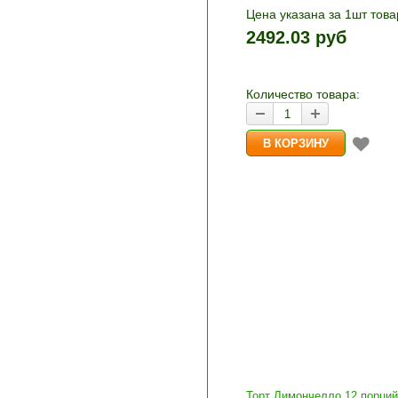
Цена указана за 1шт това
1шт прибавляется кнопка
2492.03 руб
и «-». Выберите нужное
количество и нажмите «В
корзину»
Количество товара:
Торт Лимончелло 12 порций