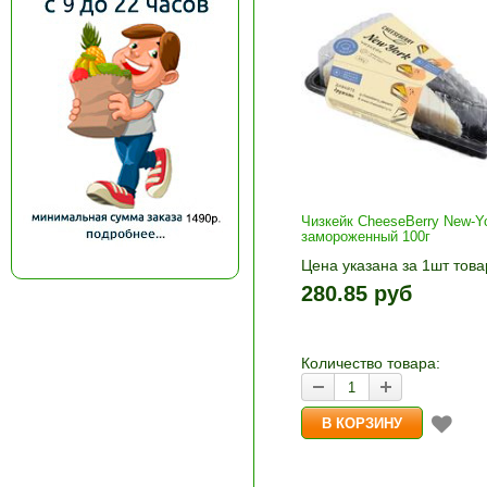
Чизкейк CheeseBerry New-Y
замороженный 100г
Цена указана за 1шт това
1шт прибавляется кнопка
280.85 руб
и «-». Выберите нужное
количество и нажмите «В
корзину»
Количество товара: