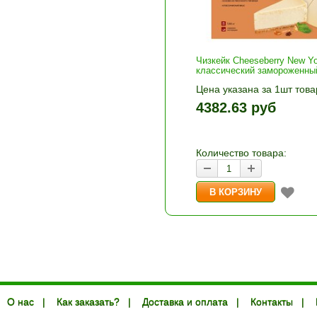
Чизкейк Cheeseberry New Yo
классический замороженный
Цена указана за 1шт това
1шт прибавляется кнопка
4382.63 руб
и «-». Выберите нужное
количество и нажмите «В
корзину»
Количество товара:
О нас
|
Как заказать?
|
Доставка и оплата
|
Контакты
|