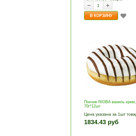
Пончик RIOBA ваниль крем,
70г*12шт
Цена указана за 1шт това
1шт прибавляется кнопка
1834.43 руб
и «-». Выберите нужное
количество и нажмите «В