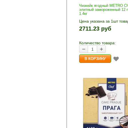
Чизкейк ягодный METRO Ch
элитный замороженный 12 п
1.4кг
Цена указана за 1шт това
1шт прибавляется кнопка
2711.23 руб
и «-». Выберите нужное
количество и нажмите «В
корзину»
Количество товара: