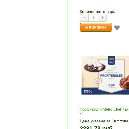
и «-». Выберите нужное
количество и нажмите «В
корзину»
Количество товара:
Профитроли Metro Chef Кака
кг
Цена указана за 1шт това
1шт прибавляется кнопка
2231.73 руб