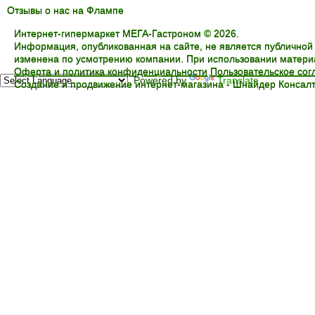
Отзывы о нас на Флампе
Интернет-гипермаркет МЕГА-Гастроном © 2026.
Информация, опубликованная на сайте, не является публичной
изменена по усмотрению компании. При использовании материал
Оферта и политика конфиденциальности
Пользовательское со
Powered by
Translate
Создание и продвижение интернет-магазина -
Шнайдер Консалт