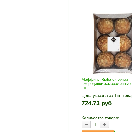
Маффины Rioba с черной
смородиной замороженные 8
шт
Цена указана за 1шт това
1шт прибавляется кнопка
724.73 руб
и «-». Выберите нужное
количество и нажмите «В
корзину»
Количество товара: