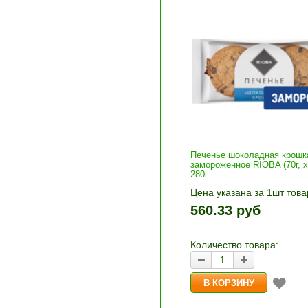
Печенье шоколадная крошк
замороженное RIOBA (70г, x
280г
Цена указана за 1шт това
1шт прибавляется кнопка
560.33 руб
и «-». Выберите нужное
количество и нажмите «В
корзину»
Количество товара: