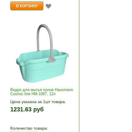
Ведро для мытья полов Hausmann
Cosmic line HM-1087, 12л
Цена указана за 1шт товара.
+»
1шт прибавляется кнопками «+»
1231.63 руб
и «-». Выберите нужное
количество и нажмите «В
корзину»
Количество товара: