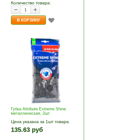
Количество товара:
Губка Attribute Extreme Shine
металлическая, 2шт
Цена указана за 1шт товара.
+»
1шт прибавляется кнопками «+»
135.63 руб
и «-». Выберите нужное
количество и нажмите «В