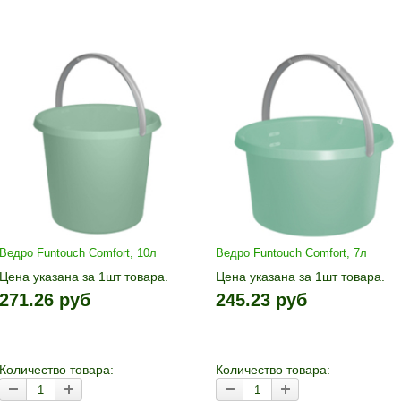
Ведро Funtouch Comfort, 10л
Ведро Funtouch Comfort, 7л
Цена указана за 1шт товара.
Цена указана за 1шт товара.
1шт прибавляется кнопками «+»
1шт прибавляется кнопками «
271.26 руб
245.23 руб
и «-». Выберите нужное
и «-». Выберите нужное
количество и нажмите «В
количество и нажмите «В
корзину»
корзину»
Количество товара:
Количество товара: