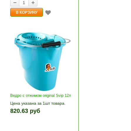
Ведро с отжимом original Svip 12л
Цена указана за 1шт товара.
1шт прибавляется кнопками «+»
820.63 руб
+»
и «-». Выберите нужное
количество и нажмите «В
корзину»