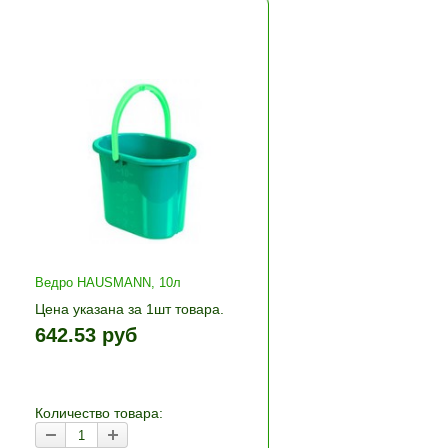
Ведро HAUSMANN, 10л
Цена указана за 1шт товара.
+»
1шт прибавляется кнопками «+»
642.53 руб
и «-». Выберите нужное
количество и нажмите «В
корзину»
Количество товара: