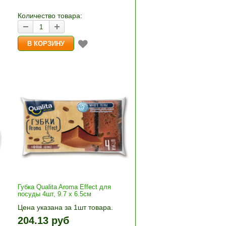
корзину»
Количество товара:
Губка Qualita Aroma Effect для
посуды 4шт, 9.7 х 6.5см
Цена указана за 1шт товара.
+»
1шт прибавляется кнопками «+»
204.13 руб
и «-». Выберите нужное