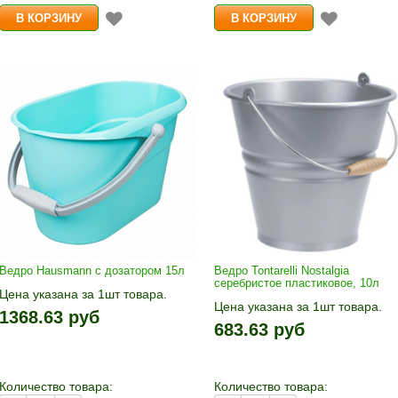
Ведро Hausmann с дозатором 15л
Ведро Tontarelli Nostalgia
серебристое пластиковое, 10л
Цена указана за 1шт товара.
Цена указана за 1шт товара.
1шт прибавляется кнопками «+»
1368.63 руб
1шт прибавляется кнопками «
и «-». Выберите нужное
683.63 руб
и «-». Выберите нужное
количество и нажмите «В
количество и нажмите «В
корзину»
корзину»
Количество товара:
Количество товара: