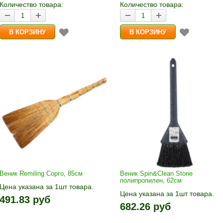
Количество товара:
Количество товара:
Веник Remiling Сорго, 85см
Веник Spin&Clean Stone
полипропилен, 62см
Цена указана за 1шт товара.
Цена указана за 1шт товара.
1шт прибавляется кнопками «+»
491.83 руб
1шт прибавляется кнопками «
и «-». Выберите нужное
682.26 руб
и «-». Выберите нужное
количество и нажмите «В
количество и нажмите «В
корзину»