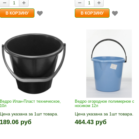
Ведро Илан-Пласт техническое,
Ведро огородное полимерное с
10л
носиком 12л
Цена указана за 1шт товара.
Цена указана за 1шт товара.
1шт прибавляется кнопками «+»
1шт прибавляется кнопками «
189.06 руб
464.43 руб
и «-». Выберите нужное
и «-». Выберите нужное
количество и нажмите «В
количество и нажмите «В
корзину»
корзину»