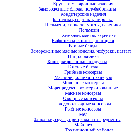
Крупы и макаронные изделия
Замороженные блюда, полуфабрикаты
Кондитерские изделия
Блинчики, сырники, пироги...
Пельмени, хинкали, манты, вареники
Пельмени
Хинкали, манты, вареники
Бифштексы, котлеты, шницели
Вторые блюда
Замороженные мясные изделия, чебуреки, наггет
Пицца, лазанья
Консервированные продукты
Готовые блюда
Грибные консервы
Маслины, оливки и каперсы
Молочные консервы
Морепродукты консервированные
Мясные консервы
Овощные консервы
Плодово-ягодные консервы
Рыбные консервы
Мед
Заправки, соусы, приправы и ингредиенты
Майонез
Традиционный майонез