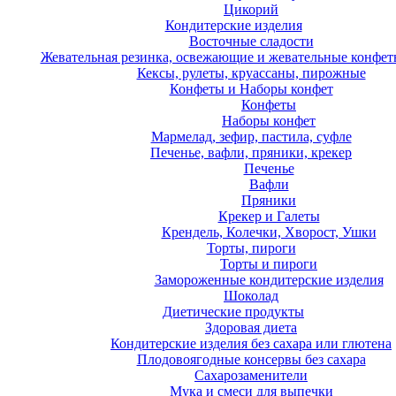
Цикорий
Кондитерские изделия
Восточные сладости
Жевательная резинка, освежающие и жевательные конфет
Кексы, рулеты, круассаны, пирожные
Конфеты и Наборы конфет
Конфеты
Наборы конфет
Мармелад, зефир, пастила, суфле
Печенье, вафли, пряники, крекер
Печенье
Вафли
Пряники
Крекер и Галеты
Крендель, Колечки, Хворост, Ушки
Торты, пироги
Торты и пироги
Замороженные кондитерские изделия
Шоколад
Диетические продукты
Здоровая диета
Кондитерские изделия без сахара или глютена
Плодовоягодные консервы без сахара
Сахарозаменители
Мука и смеси для выпечки