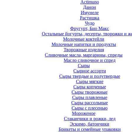
Actimuno
Данон
Имунеле
Растишка
Чудо
Фругурт, Био Макс
Остальные йогурты, десерты, творожки и ж
Молочные коктейли
Молочные напитки и продукты
Творожные изделия
Сливочные масла, маргарины, спреды
Масло сливочное и спред
Сыры
Сырное ассорти
Сыры твердые и полутвердые
Сыры мягкие
Сыры копченые
Сыры творожные
Сыры плавленые
Сыры рассольные
Сыры с плесенью
Мороженое
Стаканчики и рожки, лед
Эскимо, батончики
Брикеты и семейные упаковки