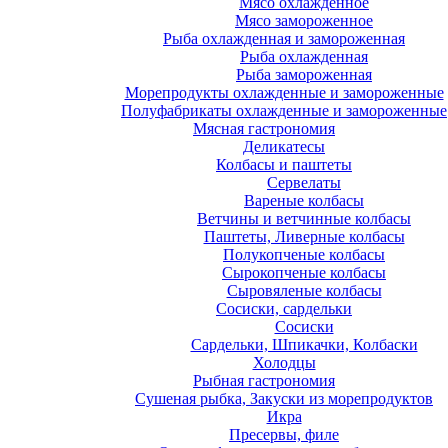
Мясо охлажденное
Мясо замороженное
Рыба охлажденная и замороженная
Рыба охлажденная
Рыба замороженная
Морепродукты охлажденные и замороженные
Полуфабрикаты охлажденные и замороженные
Мясная гастрономия
Деликатесы
Колбасы и паштеты
Сервелаты
Вареные колбасы
Ветчины и ветчинные колбасы
Паштеты, Ливерные колбасы
Полукопченые колбасы
Сырокопченые колбасы
Сыровяленые колбасы
Сосиски, сардельки
Сосиски
Сардельки, Шпикачки, Колбаски
Холодцы
Рыбная гастрономия
Сушеная рыбка, Закуски из морепродуктов
Икра
Пресервы, филе