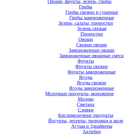
Овощи, фрукты, зелень, грибы
Грибы
Грибы свежие и сушеные
Грибы замороженные
Зелень, салаты, проростки
Зелень свежая
Проростки
Овощи
Свежие овощи
Замороженные овощи
Замороженные овощные смеси
Фрукты
Фрукты свежие
Фрукты замороженные
Ягоды
Ягоды свежие
Ягоды замороженные
Молочные продукты, мороженое
Молоко
Сметана
Сливки
Кисломолочные продукты
Йогурты, десерты, творожки и желе
Агуша и Здрайверы
Актибио