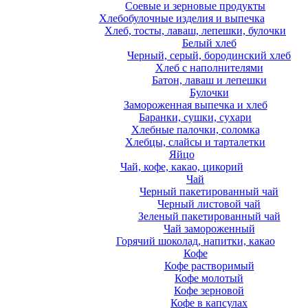
Соевые и зерновые продукты
Хлебобулочные изделия и выпечка
Хлеб, тосты, лаваш, лепешки, булочки
Белый хлеб
Черный, серый, бородинский хлеб
Хлеб с наполнителями
Батон, лаваш и лепешки
Булочки
Замороженная выпечка и хлеб
Баранки, сушки, сухари
Хлебные палочки, соломка
Хлебцы, слайсы и тарталетки
Яйцо
Чай, кофе, какао, цикорий
Чай
Черный пакетированный чай
Черный листовой чай
Зеленый пакетированный чай
Чай замороженный
Горячий шоколад, напитки, какао
Кофе
Кофе растворимый
Кофе молотый
Кофе зерновой
Кофе в капсулах