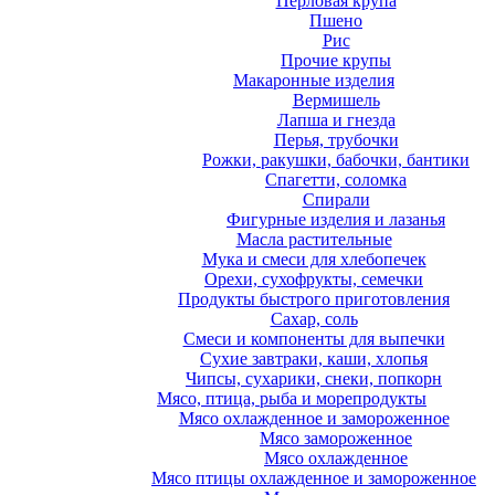
Перловая крупа
Пшено
Рис
Прочие крупы
Макаронные изделия
Вермишель
Лапша и гнезда
Перья, трубочки
Рожки, ракушки, бабочки, бантики
Спагетти, соломка
Спирали
Фигурные изделия и лазанья
Масла растительные
Мука и смеси для хлебопечек
Орехи, сухофрукты, семечки
Продукты быстрого приготовления
Сахар, соль
Смеси и компоненты для выпечки
Сухие завтраки, каши, хлопья
Чипсы, сухарики, снеки, попкорн
Мясо, птица, рыба и морепродукты
Мясо охлажденное и замороженное
Мясо замороженное
Мясо охлажденное
Мясо птицы охлажденное и замороженное