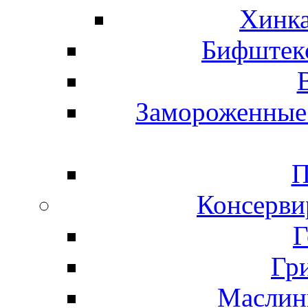
Хинка
Бифштекс
Замороженные 
П
Консерви
Г
Гр
Маслины