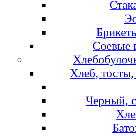
Стак
Эс
Брикет
Соевые 
Хлебобулочн
Хлеб, тосты,
Черный, 
Хле
Бато