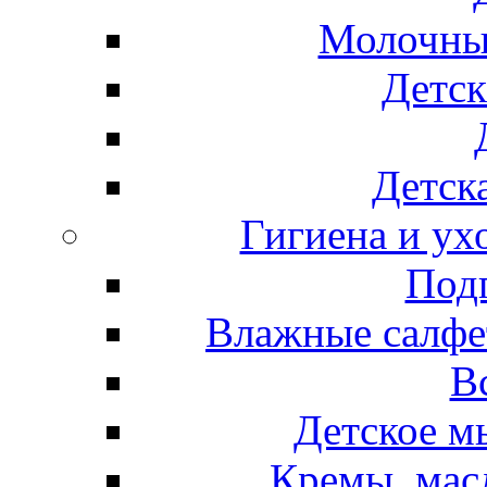
Молочные
Детск
Детска
Гигиена и ух
Подг
Влажные салфет
В
Детское м
Кремы, мас