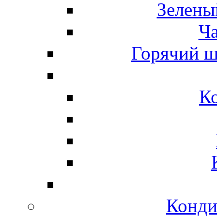
Зелены
Ч
Горячий ш
К
Конди