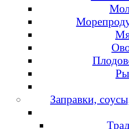
Мол
Морепроду
Мя
Ов
Плодов
Ры
Заправки, соусы
Тра