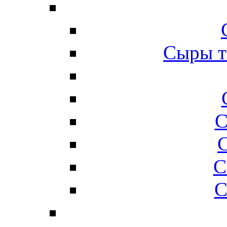
Сыры т
С
С
С