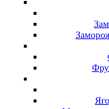
Зам
Заморо
Фру
Яг