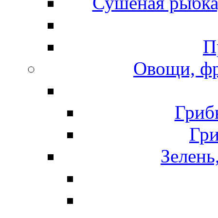
Сушеная рыбка
П
Овощи, фр
Гриб
Гр
Зелень