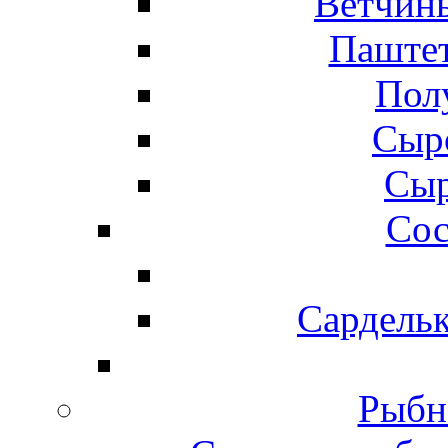
Ветчины
Паштет
Пол
Сыр
Сыр
Сос
Сардельк
Рыбн