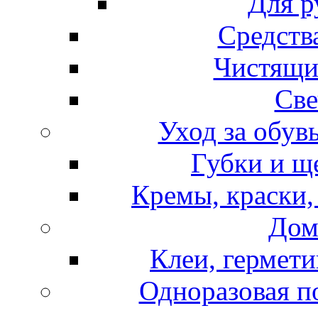
Для р
Средств
Чистящи
Све
Уход за обув
Губки и щ
Кремы, краски,
Дом
Клеи, гермети
Одноразовая по