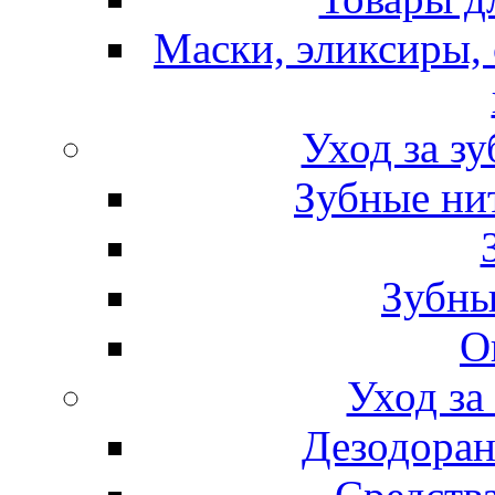
Маски, эликсиры, 
Уход за з
Зубные ни
Зубны
О
Уход за
Дезодоран