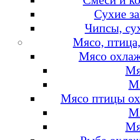
Сухие за
Чипсы, су
Мясо, птица
Мясо охлаж
Мя
М
Мясо птицы ох
М
Мя