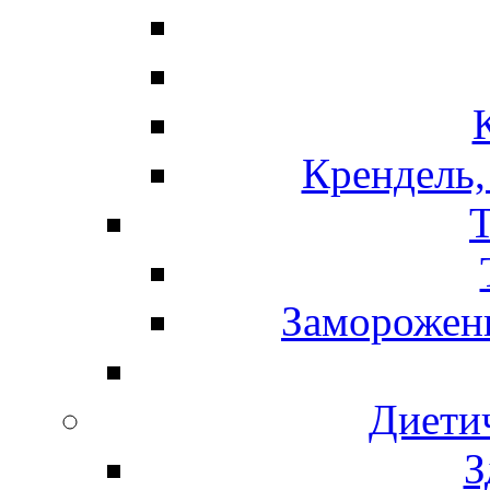
Крендель,
Т
Замороженн
Диети
З