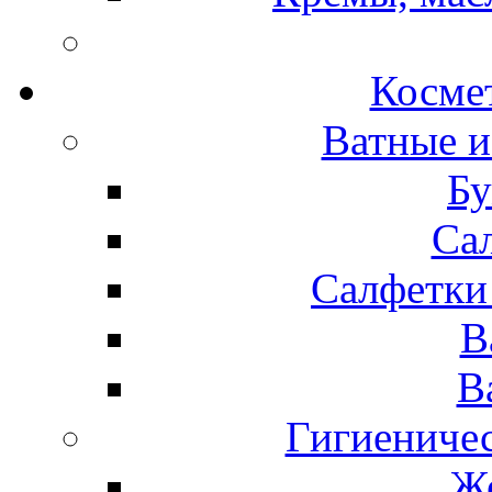
Космет
Ватные и
Бу
Са
Салфетки
В
В
Гигиениче
Же