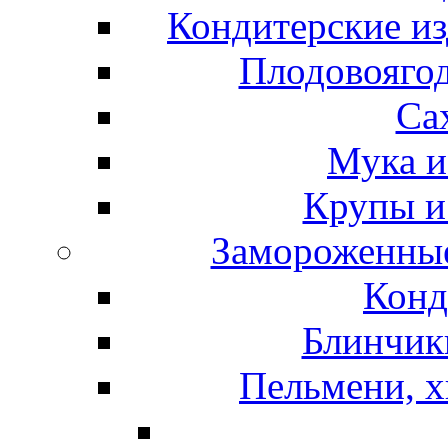
Кондитерские из
Плодовоягод
Са
Мука и
Крупы и
Замороженные
Конд
Блинчики
Пельмени, х