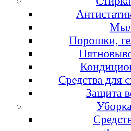
Стирка
Антистатик
Мыл
Порошки, ге
Пятновыво
Кондицион
Средства для 
Защита в
Уборка
Средст