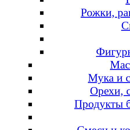
Рожки, ра
С
Фигурн
Мас
Мука и 
Орехи, 
Продукты б
Смеси и к