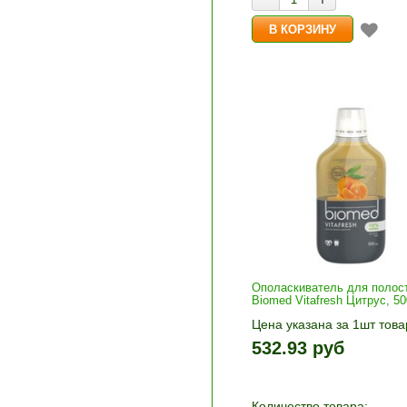
Ополаскиватель для полост
Biomed Vitafresh Цитрус, 5
Цена указана за 1шт това
1шт прибавляется кнопка
532.93 руб
и «-». Выберите нужное
количество и нажмите «В
корзину»
Количество товара: