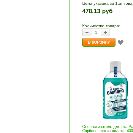
Цена указана за 1шт това
1шт прибавляется кнопка
478.13 руб
и «-». Выберите нужное
количество и нажмите «В
корзину»
Количество товара:
Ополаскиватель для рта Pa
Capitano против налета, 40