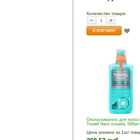
и «-». Выберите нужное
количество и нажмите «В
корзину»
Количество товара:
Ополаскиватель для полост
Tiswell Nano пломба, 500мл
Цена указана за 1шт това
1шт прибавляется кнопка