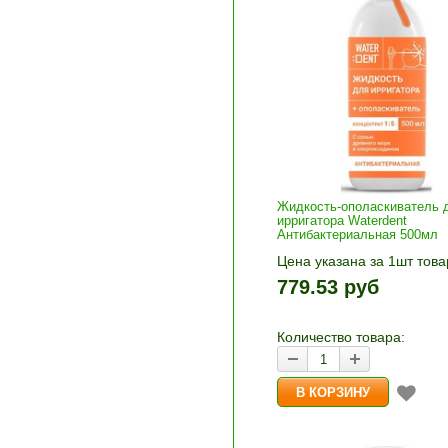
Жидкость-ополаскиватель 
ирригатора Waterdent
Антибактериальная 500мл
Цена указана за 1шт това
1шт прибавляется кнопка
779.53 руб
и «-». Выберите нужное
количество и нажмите «В
корзину»
Количество товара: