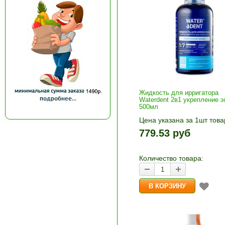
Жидкость для ирригатора
Waterdent 2в1 укрепление 
500мл
Цена указана за 1шт това
1шт прибавляется кнопка
779.53 руб
и «-». Выберите нужное
количество и нажмите «В
корзину»
Количество товара: