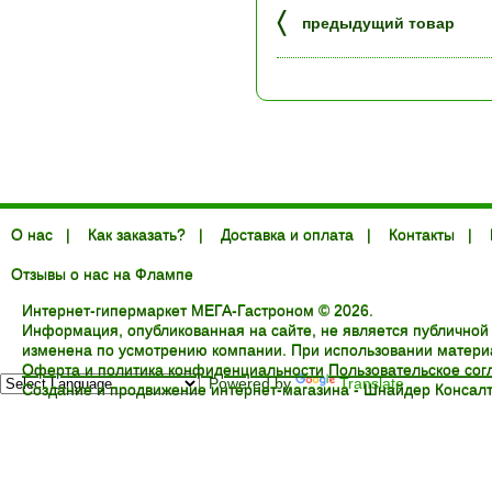
〈
предыдущий товар
О нас
|
Как заказать?
|
Доставка и оплата
|
Контакты
|
Отзывы о нас на Флампе
Интернет-гипермаркет МЕГА-Гастроном © 2026.
Информация, опубликованная на сайте, не является публичной
изменена по усмотрению компании. При использовании материал
Оферта и политика конфиденциальности
Пользовательское со
Powered by
Translate
Создание и продвижение интернет-магазина -
Шнайдер Консалт