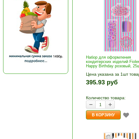
Набор для оформления
кондитерских изделий Fiole
Happy Birthday розовый, 25
Цена указана за 1шт това
1шт прибавляется кнопка
395.93 руб
и «-». Выберите нужное
количество и нажмите «В
корзину»
Количество товара: