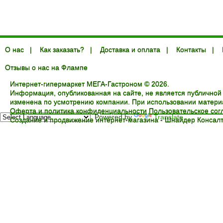
О нас
|
Как заказать?
|
Доставка и оплата
|
Контакты
|
Отзывы о нас на Флампе
Интернет-гипермаркет МЕГА-Гастроном © 2026.
Информация, опубликованная на сайте, не является публичной
изменена по усмотрению компании. При использовании материал
Оферта и политика конфиденциальности
Пользовательское со
Powered by
Translate
Создание и продвижение интернет-магазина -
Шнайдер Консалт