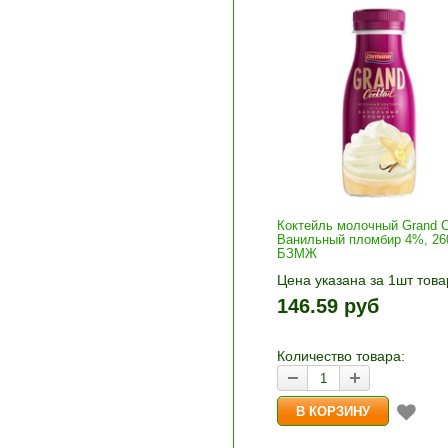
Коктейль молочный Grand C
Ванильный пломбир 4%, 26
БЗМЖ
Цена указана за 1шт това
1шт прибавляется кнопка
146.59 руб
и «-». Выберите нужное
количество и нажмите «В
корзину»
Количество товара: