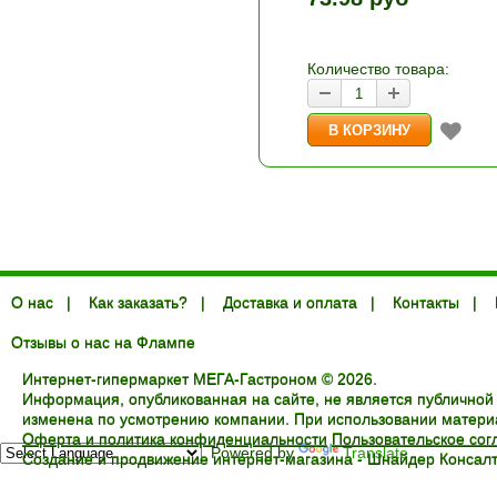
и «-». Выберите нужное
количество и нажмите «В
корзину»
Количество товара:
О нас
|
Как заказать?
|
Доставка и оплата
|
Контакты
|
Отзывы о нас на Флампе
Интернет-гипермаркет МЕГА-Гастроном © 2026.
Информация, опубликованная на сайте, не является публичной
изменена по усмотрению компании. При использовании материал
Оферта и политика конфиденциальности
Пользовательское со
Powered by
Translate
Создание и продвижение интернет-магазина -
Шнайдер Консалт