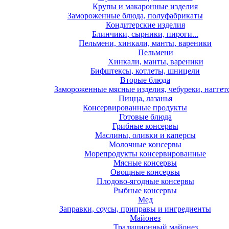
Крупы и макаронные изделия
Замороженные блюда, полуфабрикаты
Кондитерские изделия
Блинчики, сырники, пироги...
Пельмени, хинкали, манты, вареники
Пельмени
Хинкали, манты, вареники
Бифштексы, котлеты, шницели
Вторые блюда
Замороженные мясные изделия, чебуреки, наггет
Пицца, лазанья
Консервированные продукты
Готовые блюда
Грибные консервы
Маслины, оливки и каперсы
Молочные консервы
Морепродукты консервированные
Мясные консервы
Овощные консервы
Плодово-ягодные консервы
Рыбные консервы
Мед
Заправки, соусы, приправы и ингредиенты
Майонез
Традиционный майонез