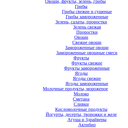
Овощи, фрукты, зелень, грибы
Грибы
Грибы свежие и сушеные
Грибы замороженные
Зелень, салаты, проростки
Зелень свежая
Проростки
Овощи
Свежие овощи
Замороженные овощи
Замороженные овощные смеси
Фрукты
Фрукты свежие
Фрукты замороженные
Ягоды
Ягоды свежие
Ягоды замороженные
Молочные продукты, мороженое
Молоко
Сметана
Сливки
Кисломолочные продукты
Йогурты, десерты, творожки и желе
Агуша и Здрайверы
Актибио