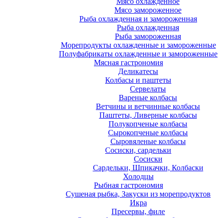
Мясо охлажденное
Мясо замороженное
Рыба охлажденная и замороженная
Рыба охлажденная
Рыба замороженная
Морепродукты охлажденные и замороженные
Полуфабрикаты охлажденные и замороженные
Мясная гастрономия
Деликатесы
Колбасы и паштеты
Сервелаты
Вареные колбасы
Ветчины и ветчинные колбасы
Паштеты, Ливерные колбасы
Полукопченые колбасы
Сырокопченые колбасы
Сыровяленые колбасы
Сосиски, сардельки
Сосиски
Сардельки, Шпикачки, Колбаски
Холодцы
Рыбная гастрономия
Сушеная рыбка, Закуски из морепродуктов
Икра
Пресервы, филе