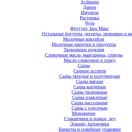
Actimuno
Данон
Имунеле
Растишка
Чудо
Фругурт, Био Макс
Остальные йогурты, десерты, творожки и ж
Молочные коктейли
Молочные напитки и продукты
Творожные изделия
Сливочные масла, маргарины, спреды
Масло сливочное и спред
Сыры
Сырное ассорти
Сыры твердые и полутвердые
Сыры мягкие
Сыры копченые
Сыры творожные
Сыры плавленые
Сыры рассольные
Сыры с плесенью
Мороженое
Стаканчики и рожки, лед
Эскимо, батончики
Брикеты и семейные упаковки