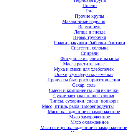
Перловая крупа
Пшено
Рис
Прочие крупы
Макаронные изделия
Вермишель
Лапша и гнезда
Перья, трубочки
Рожки, ракушки, бабочки, бантики
Спагетти, соломка
Спирали
Фигурные изделия и лазанья
Масла растительные
Мука и смеси для хлебопечек
Орехи, сухофрукты, семечки
Продукты быстрого приготовления
Сахар, соль
Смеси и компоненты для выпечки
Сухие завтраки, каши, хлопья
Чипсы, сухарики, снеки, попкорн
Мясо, птица, рыба и морепродукты
Мясо охлажденное и замороженное
Мясо замороженное
Мясо охлажденное
Мясо птицы охлажденное и замороженное