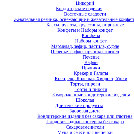
Цикорий
Кондитерские изделия
Восточные сладости
Жевательная резинка, освежающие и жевательные конфет
Кексы, рулеты, круассаны, пирожные
Конфеты и Наборы конфет
Конфеты
Наборы конфет
Мармелад, зефир, пастила, суфле
Печенье, вафли, пряники, крекер
Печенье
Вафли
Пряники
Крекер и Галеты
Крендель, Колечки, Хворост, Ушки
Торты, пироги
Торты и пироги
Замороженные кондитерские изделия
Шоколад
Диетические продукты
Здоровая диета
Кондитерские изделия без сахара или глютена
Плодовоягодные консервы без сахара
Сахарозаменители
Мука и смеси для выпечки