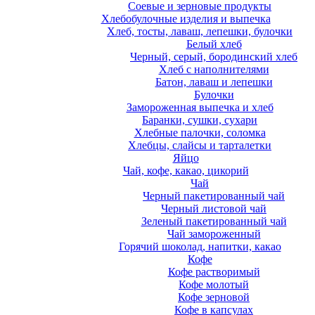
Соевые и зерновые продукты
Хлебобулочные изделия и выпечка
Хлеб, тосты, лаваш, лепешки, булочки
Белый хлеб
Черный, серый, бородинский хлеб
Хлеб с наполнителями
Батон, лаваш и лепешки
Булочки
Замороженная выпечка и хлеб
Баранки, сушки, сухари
Хлебные палочки, соломка
Хлебцы, слайсы и тарталетки
Яйцо
Чай, кофе, какао, цикорий
Чай
Черный пакетированный чай
Черный листовой чай
Зеленый пакетированный чай
Чай замороженный
Горячий шоколад, напитки, какао
Кофе
Кофе растворимый
Кофе молотый
Кофе зерновой
Кофе в капсулах