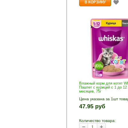
Влажный корм для котят W
Паштет с курицей с 1 до 12
месяцев, 75г
Цена указана за 1шт това
1шт прибавляется кнопка
47.95 руб
и «-». Выберите нужное
количество и нажмите «В
корзину»
Количество товара: