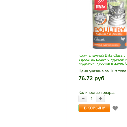
Корм влажный Blitz Classic
взрослых кошек с курицей 
индейкой, кусочки в желе, 
Цена указана за 1шт това
1шт прибавляется кнопка
76.72 руб
и «-». Выберите нужное
количество и нажмите «В
корзину»
Количество товара: