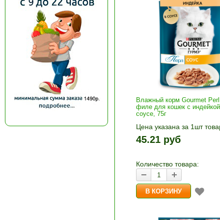
Влажный корм Gourmet Per
филе для кошек с индейкой
соусе, 75г
Цена указана за 1шт това
1шт прибавляется кнопка
45.21 руб
и «-». Выберите нужное
количество и нажмите «В
корзину»
Количество товара: