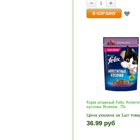
Корм влажный Felix Аппети
кусочки Ягненок, 75г
Цена указана за 1шт това
1шт прибавляется кнопка
36.99 руб
и «-». Выберите нужное
количество и нажмите «В
корзину»