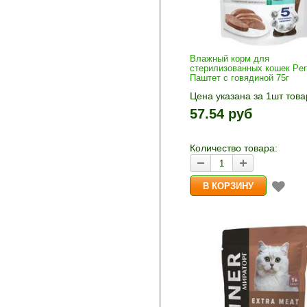
Влажный корм для
стерилизованных кошек Perfe
Паштет с говядиной 75г
Цена указана за 1шт това
1шт прибавляется кнопка
57.54 руб
и «-». Выберите нужное
количество и нажмите «В
корзину»
Количество товара: