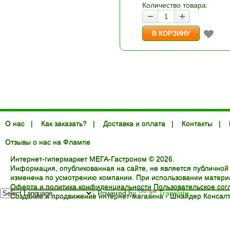
Количество товара:
О нас
|
Как заказать?
|
Доставка и оплата
|
Контакты
|
Отзывы о нас на Флампе
Интернет-гипермаркет МЕГА-Гастроном © 2026.
Информация, опубликованная на сайте, не является публичной
изменена по усмотрению компании. При использовании материал
Оферта и политика конфиденциальности
Пользовательское со
Powered by
Translate
Создание и продвижение интернет-магазина -
Шнайдер Консалт