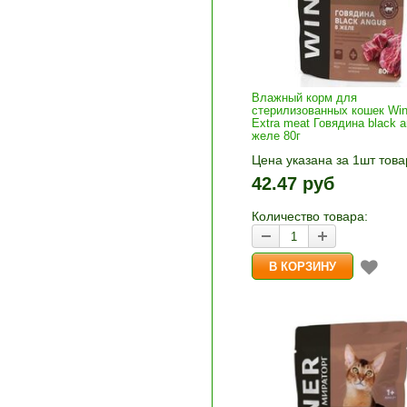
Влажный корм для
стерилизованных кошек Win
Extra meat Говядина black a
желе 80г
Цена указана за 1шт това
1шт прибавляется кнопка
42.47 руб
и «-». Выберите нужное
количество и нажмите «В
Количество товара:
корзину»