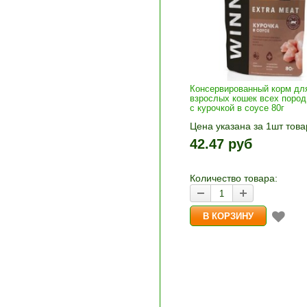
Консервированный корм дл
взрослых кошек всех пород
с курочкой в соусе 80г
Цена указана за 1шт това
1шт прибавляется кнопка
42.47 руб
и «-». Выберите нужное
количество и нажмите «В
корзину»
Количество товара: