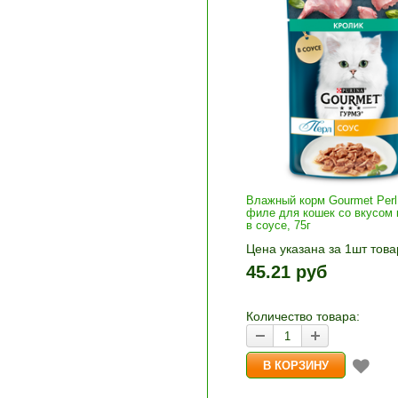
Влажный корм Gourmet Per
филе для кошек со вкусом 
в соусе, 75г
Цена указана за 1шт това
1шт прибавляется кнопка
45.21 руб
и «-». Выберите нужное
количество и нажмите «В
корзину»
Количество товара: