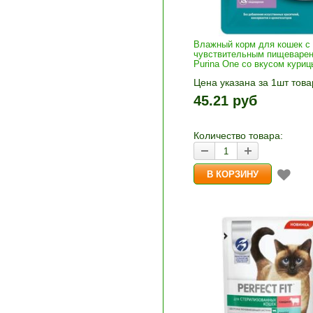
Влажный корм для кошек с
чувствительным пищеваре
Purina One со вкусом куриц
Цена указана за 1шт това
1шт прибавляется кнопка
45.21 руб
и «-». Выберите нужное
количество и нажмите «В
корзину»
Количество товара: