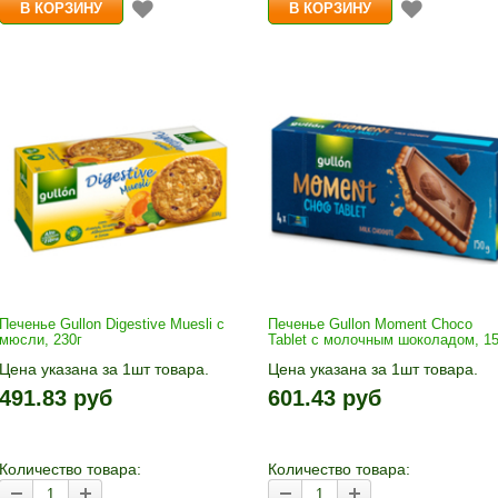
Печенье Gullon Digestive Muesli с
Печенье Gullon Moment Choco
мюсли, 230г
Tablet с молочным шоколадом, 15
Цена указана за 1шт товара.
Цена указана за 1шт товара.
1шт прибавляется кнопками «+»
1шт прибавляется кнопками «
491.83 руб
601.43 руб
и «-». Выберите нужное
и «-». Выберите нужное
количество и нажмите «В
количество и нажмите «В
корзину»
корзину»
Количество товара:
Количество товара: