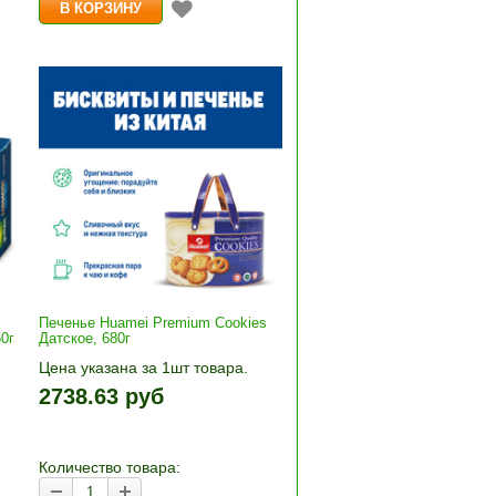
Печенье Huamei Premium Cookies
0г
Датское, 680г
Цена указана за 1шт товара.
+»
1шт прибавляется кнопками «+»
2738.63 руб
и «-». Выберите нужное
количество и нажмите «В
корзину»
Количество товара: