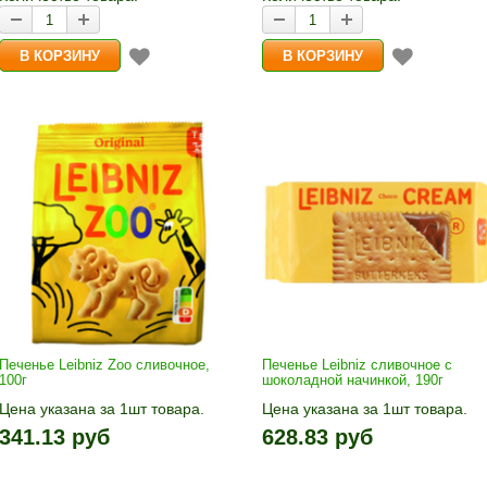
Печенье Leibniz Zoo сливочное,
Печенье Leibniz сливочное с
100г
шоколадной начинкой, 190г
Цена указана за 1шт товара.
Цена указана за 1шт товара.
1шт прибавляется кнопками «+»
1шт прибавляется кнопками «
341.13 руб
628.83 руб
и «-». Выберите нужное
и «-». Выберите нужное
количество и нажмите «В
количество и нажмите «В