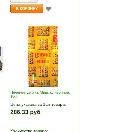
Печенье Leibniz Minis сливочное,
100г
Цена указана за 1шт товара.
+»
1шт прибавляется кнопками «+»
286.33 руб
и «-». Выберите нужное
количество и нажмите «В
корзину»
Количество товара: