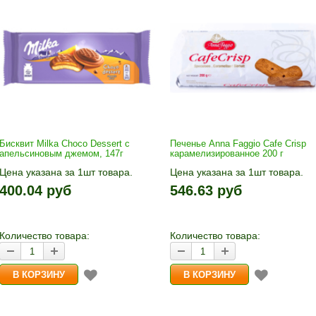
Бисквит Milka Choco Dessert с
Печенье Anna Faggio Cafe Crisp
апельсиновым джемом, 147г
карамелизированное 200 г
Цена указана за 1шт товара.
Цена указана за 1шт товара.
1шт прибавляется кнопками «+»
1шт прибавляется кнопками «
400.04 руб
546.63 руб
и «-». Выберите нужное
и «-». Выберите нужное
количество и нажмите «В
количество и нажмите «В
корзину»
корзину»
Количество товара:
Количество товара: