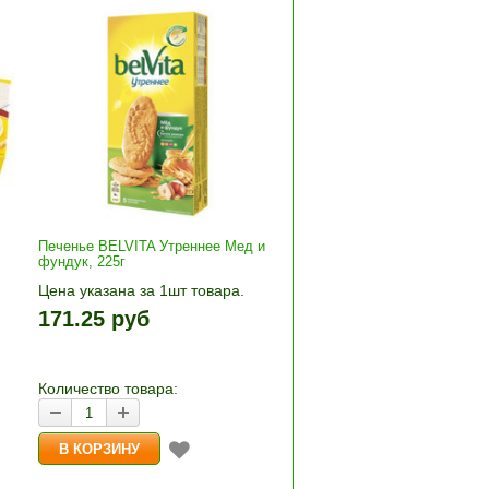
Печенье BELVITA Утреннее Мед и
фундук, 225г
Цена указана за 1шт товара.
1шт прибавляется кнопками «+»
171.25 руб
+»
и «-». Выберите нужное
количество и нажмите «В
корзину»
Количество товара: