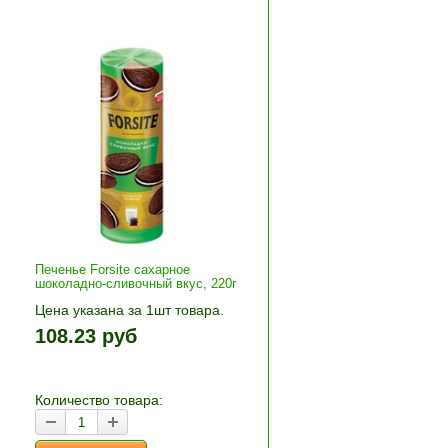
Печенье Forsite сахарное
шоколадно-сливочный вкус, 220г
Цена указана за 1шт товара.
+»
1шт прибавляется кнопками «+»
108.23 руб
и «-». Выберите нужное
количество и нажмите «В
корзину»
Количество товара: