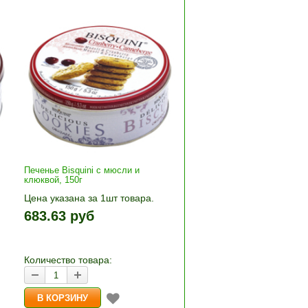
Печенье Bisquini с мюсли и
клюквой, 150г
Цена указана за 1шт товара.
1шт прибавляется кнопками «+»
683.63 руб
+»
и «-». Выберите нужное
количество и нажмите «В
корзину»
Количество товара: