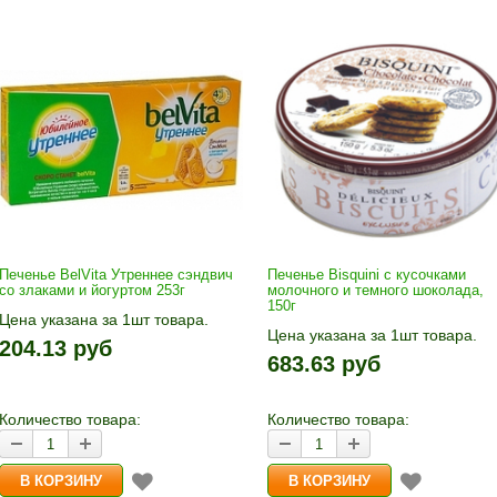
Печенье BelVita Утреннее сэндвич
Печенье Bisquini с кусочками
со злаками и йогуртом 253г
молочного и темного шоколада,
150г
Цена указана за 1шт товара.
Цена указана за 1шт товара.
1шт прибавляется кнопками «+»
204.13 руб
1шт прибавляется кнопками «
и «-». Выберите нужное
683.63 руб
и «-». Выберите нужное
количество и нажмите «В
количество и нажмите «В
корзину»
корзину»
Количество товара:
Количество товара: