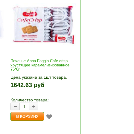
Печенье Anna Faggio Cafe crisp
хрустящее карамелизированное
75*6г
Цена указана за 1шт товара.
+»
1шт прибавляется кнопками «+»
1642.63 руб
и «-». Выберите нужное
количество и нажмите «В
корзину»
Количество товара: