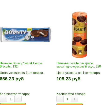
Печенье Bounty Secret Centre
Печенье Forsite сахарное
Biscuits, 132г
шоколадно-ореховый вкус, 220г
Цена указана за 1шт товара.
Цена указана за 1шт товара.
1шт прибавляется кнопками «+»
1шт прибавляется кнопками «
656.23 руб
108.23 руб
и «-». Выберите нужное
и «-». Выберите нужное
количество и нажмите «В
количество и нажмите «В
корзину»
корзину»
Количество товара:
Количество товара: