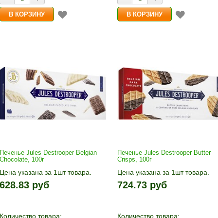
Печенье Jules Destrooper Belgian
Печенье Jules Destrooper Butter
Chocolate, 100г
Crisps, 100г
Цена указана за 1шт товара.
Цена указана за 1шт товара.
1шт прибавляется кнопками «+»
1шт прибавляется кнопками «
628.83 руб
724.73 руб
и «-». Выберите нужное
и «-». Выберите нужное
количество и нажмите «В
количество и нажмите «В
корзину»
корзину»
Количество товара:
Количество товара: