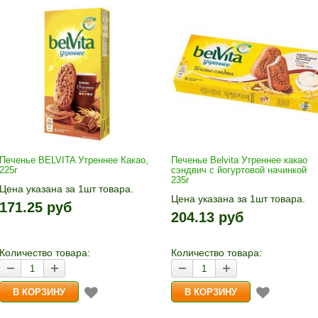
Печенье BELVITA Утреннее Какао,
Печенье Belvita Утреннее какао
225г
сэндвич с йогуртовой начинкой
235г
Цена указана за 1шт товара.
Цена указана за 1шт товара.
1шт прибавляется кнопками «+»
171.25 руб
1шт прибавляется кнопками «
и «-». Выберите нужное
204.13 руб
и «-». Выберите нужное
количество и нажмите «В
количество и нажмите «В
корзину»
корзину»
Количество товара:
Количество товара: