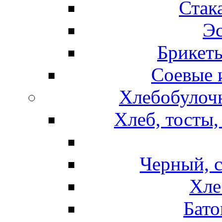
Стак
Эс
Брикет
Соевые 
Хлебобулочн
Хлеб, тосты,
Черный, 
Хле
Бато