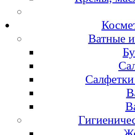
Космет
Ватные и
Бу
Са
Салфетки
В
В
Гигиениче
Же