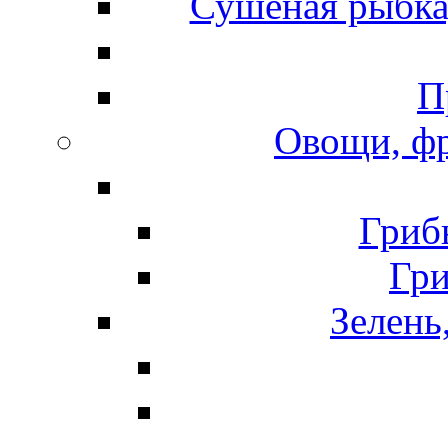
Сушеная рыбка
П
Овощи, фр
Гриб
Гр
Зелень