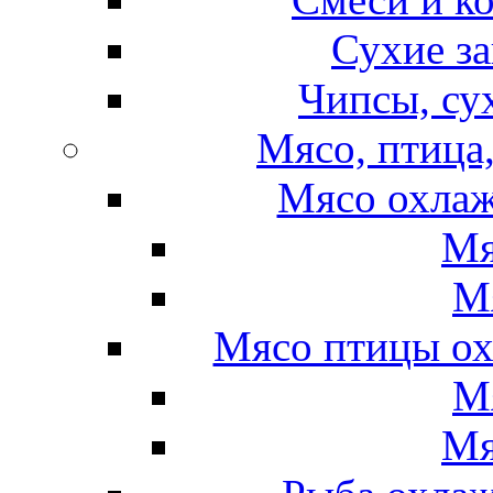
Сухие за
Чипсы, су
Мясо, птица
Мясо охлаж
Мя
М
Мясо птицы ох
М
Мя