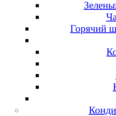
Зелены
Ч
Горячий ш
К
Конди