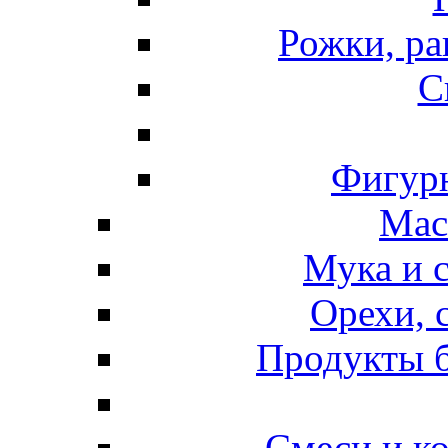
Рожки, ра
С
Фигурн
Мас
Мука и 
Орехи, 
Продукты б
Смеси и к