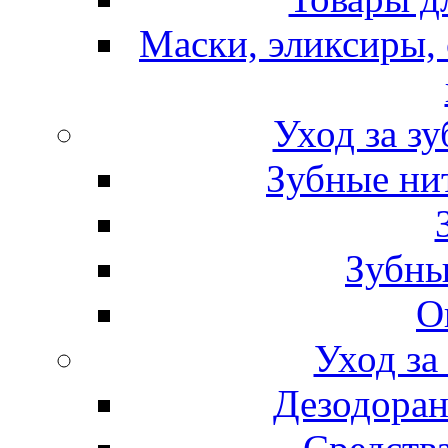
Маски, эликсиры, 
Уход за з
Зубные ни
Зубны
О
Уход за
Дезодоран