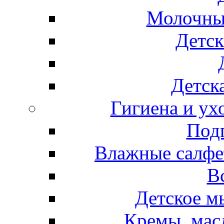
Молочные
Детск
Детска
Гигиена и ух
Подг
Влажные салфет
В
Детское м
Кремы, мас