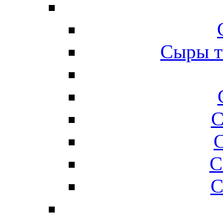
Сыры т
С
С
С