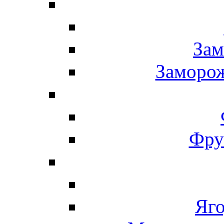
Зам
Заморо
Фру
Яг