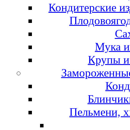
Кондитерские из
Плодовоягод
Са
Мука и
Крупы и
Замороженные
Конд
Блинчики
Пельмени, х