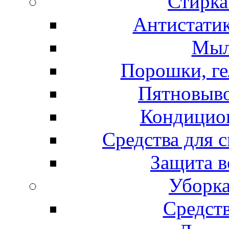
Стирка
Антистатик
Мыл
Порошки, ге
Пятновыво
Кондицион
Средства для 
Защита в
Уборка
Средст