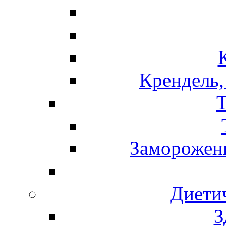
Крендель,
Т
Замороженн
Диети
З