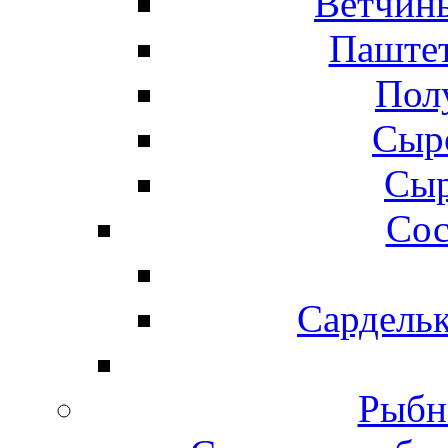
Ветчины
Паштет
Пол
Сыр
Сыр
Сос
Сардельк
Рыбн