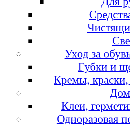
Для р
Средств
Чистящи
Све
Уход за обув
Губки и щ
Кремы, краски,
Дом
Клеи, гермети
Одноразовая по