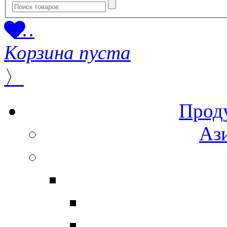
…
Корзина пуста
〉
Прод
Ази