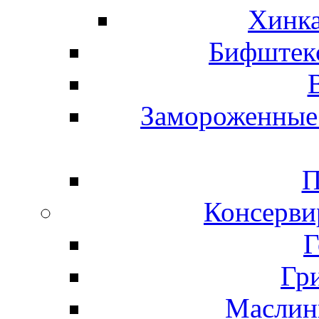
Хинка
Бифштекс
Замороженные 
П
Консерви
Г
Гр
Маслины