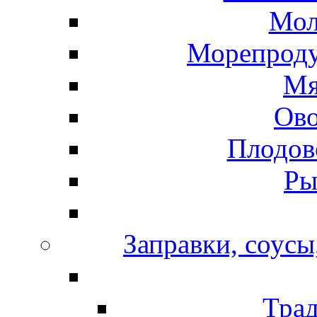
Мол
Морепроду
Мя
Ов
Плодов
Ры
Заправки, соусы
Тра