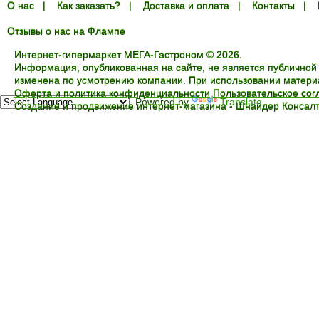
О нас
|
Как заказать?
|
Доставка и оплата
|
Контакты
|
Отзывы о нас на Флампе
Интернет-гипермаркет МЕГА-Гастроном © 2026.
Информация, опубликованная на сайте, не является публичной
изменена по усмотрению компании. При использовании материал
Оферта и политика конфиденциальности
Пользовательское со
Powered by
Translate
Создание и продвижение интернет-магазина -
Шнайдер Консалт