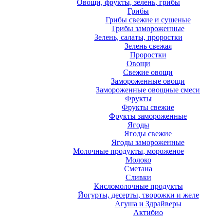
Овощи, фрукты, зелень, грибы
Грибы
Грибы свежие и сушеные
Грибы замороженные
Зелень, салаты, проростки
Зелень свежая
Проростки
Овощи
Свежие овощи
Замороженные овощи
Замороженные овощные смеси
Фрукты
Фрукты свежие
Фрукты замороженные
Ягоды
Ягоды свежие
Ягоды замороженные
Молочные продукты, мороженое
Молоко
Сметана
Сливки
Кисломолочные продукты
Йогурты, десерты, творожки и желе
Агуша и Здрайверы
Актибио