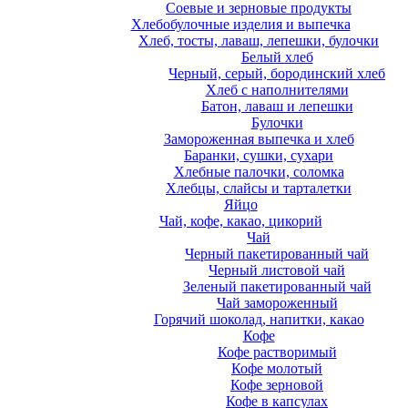
Соевые и зерновые продукты
Хлебобулочные изделия и выпечка
Хлеб, тосты, лаваш, лепешки, булочки
Белый хлеб
Черный, серый, бородинский хлеб
Хлеб с наполнителями
Батон, лаваш и лепешки
Булочки
Замороженная выпечка и хлеб
Баранки, сушки, сухари
Хлебные палочки, соломка
Хлебцы, слайсы и тарталетки
Яйцо
Чай, кофе, какао, цикорий
Чай
Черный пакетированный чай
Черный листовой чай
Зеленый пакетированный чай
Чай замороженный
Горячий шоколад, напитки, какао
Кофе
Кофе растворимый
Кофе молотый
Кофе зерновой
Кофе в капсулах