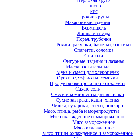
Перловая крупа
Пшено
Рис
Прочие крупы
Макаронные изделия
Вермишель
Лапша и гнезда
Перья, трубочки
Рожки, ракушки, бабочки, бантики
Спагетти, соломка
Спирали
Фигурные изделия и лазанья
Масла растительные
Мука и смеси для хлебопечек
Орехи, сухофрукты, семечки
Продукты быстрого приготовления
Сахар, соль
Смеси и компоненты для выпечки
Сухие завтраки, каши, хлопья
Чипсы, сухарики, снеки, попкорн
Мясо, птица, рыба и морепродукты
Мясо охлажденное и замороженное
Мясо замороженное
Мясо охлажденное
Мясо птицы охлажденное и замороженное