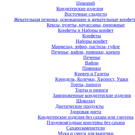
Цикорий
Кондитерские изделия
Восточные сладости
Жевательная резинка, освежающие и жевательные конфет
Кексы, рулеты, круассаны, пирожные
Конфеты и Наборы конфет
Конфеты
Наборы конфет
Мармелад, зефир, пастила, суфле
Печенье, вафли, пряники, крекер
Печенье
Вафли
Пряники
Крекер и Галеты
Крендель, Колечки, Хворост, Ушки
Торты, пироги
Торты и пироги
Замороженные кондитерские изделия
Шоколад
Диетические продукты
Здоровая диета
Кондитерские изделия без сахара или глютена
Плодовоягодные консервы без сахара
Сахарозаменители
Мука и смеси для выпечки