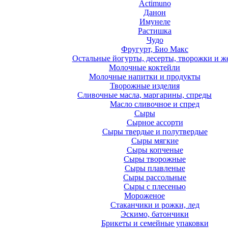
Actimuno
Данон
Имунеле
Растишка
Чудо
Фругурт, Био Макс
Остальные йогурты, десерты, творожки и ж
Молочные коктейли
Молочные напитки и продукты
Творожные изделия
Сливочные масла, маргарины, спреды
Масло сливочное и спред
Сыры
Сырное ассорти
Сыры твердые и полутвердые
Сыры мягкие
Сыры копченые
Сыры творожные
Сыры плавленые
Сыры рассольные
Сыры с плесенью
Мороженое
Стаканчики и рожки, лед
Эскимо, батончики
Брикеты и семейные упаковки