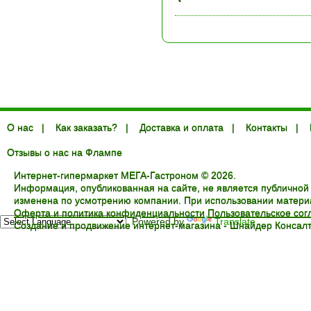
О нас
|
Как заказать?
|
Доставка и оплата
|
Контакты
|
Отзывы о нас на Флампе
Интернет-гипермаркет МЕГА-Гастроном © 2026.
Информация, опубликованная на сайте, не является публичной
изменена по усмотрению компании. При использовании материал
Оферта и политика конфиденциальности
Пользовательское со
Powered by
Translate
Создание и продвижение интернет-магазина -
Шнайдер Консалт