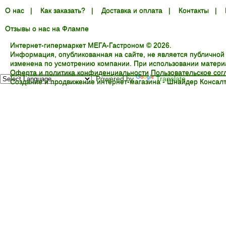
О нас
|
Как заказать?
|
Доставка и оплата
|
Контакты
|
Отзывы о нас на Флампе
Интернет-гипермаркет МЕГА-Гастроном © 2026.
Информация, опубликованная на сайте, не является публичной
изменена по усмотрению компании. При использовании материал
Оферта и политика конфиденциальности
Пользовательское со
Powered by
Translate
Создание и продвижение интернет-магазина -
Шнайдер Консалт