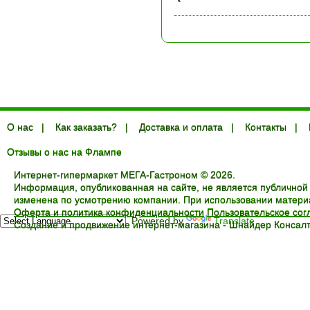
О нас
|
Как заказать?
|
Доставка и оплата
|
Контакты
|
Отзывы о нас на Флампе
Интернет-гипермаркет МЕГА-Гастроном © 2026.
Информация, опубликованная на сайте, не является публичной
изменена по усмотрению компании. При использовании материал
Оферта и политика конфиденциальности
Пользовательское со
Powered by
Translate
Создание и продвижение интернет-магазина -
Шнайдер Консалт