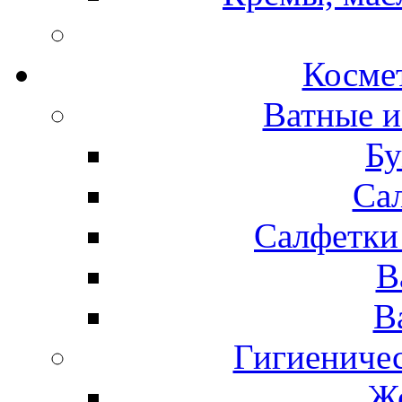
Космет
Ватные и
Бу
Са
Салфетки
В
В
Гигиениче
Же