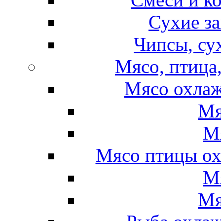
Сухие за
Чипсы, су
Мясо, птица
Мясо охлаж
Мя
М
Мясо птицы ох
М
Мя