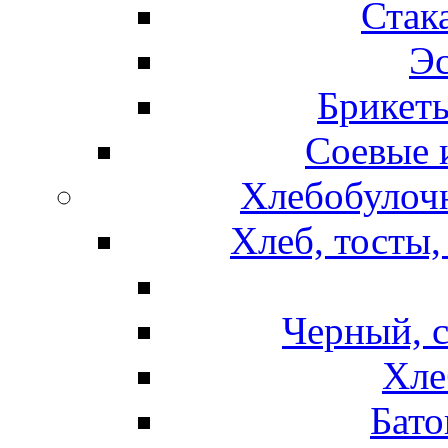
Стак
Эс
Брикет
Соевые 
Хлебобулочн
Хлеб, тосты,
Черный, 
Хле
Бато