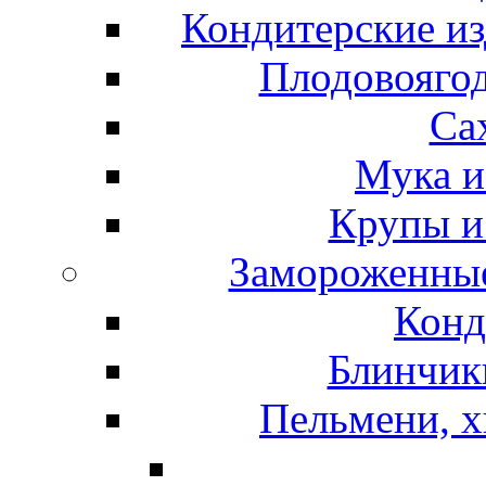
Кондитерские из
Плодовоягод
Са
Мука и
Крупы и
Замороженные
Конд
Блинчики
Пельмени, х