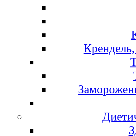
Крендель,
Т
Замороженн
Диети
З