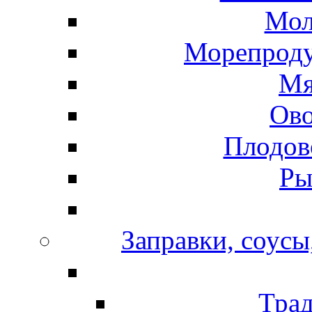
Мол
Морепроду
Мя
Ов
Плодов
Ры
Заправки, соусы
Тра