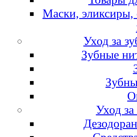
Маски, эликсиры, 
Уход за з
Зубные ни
Зубны
О
Уход за
Дезодоран