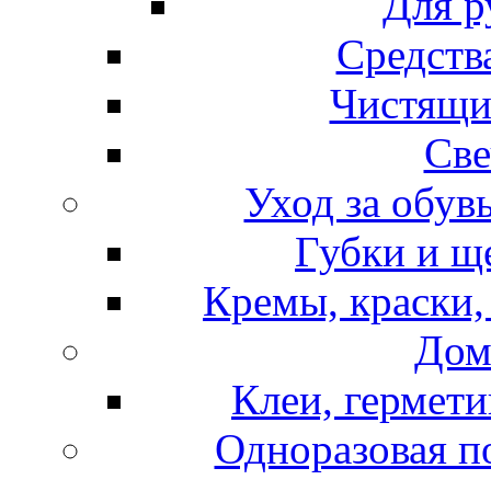
Для р
Средств
Чистящи
Све
Уход за обув
Губки и щ
Кремы, краски,
Дом
Клеи, гермети
Одноразовая по