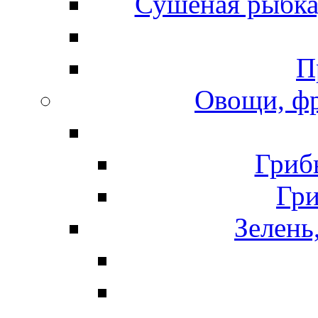
Сушеная рыбка
П
Овощи, фр
Гриб
Гр
Зелень