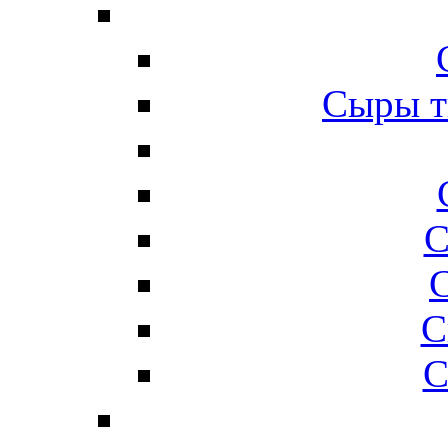
Сыры т
С
С
С