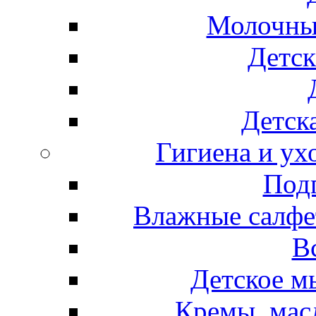
Молочные
Детск
Детска
Гигиена и ух
Подг
Влажные салфет
В
Детское м
Кремы, мас