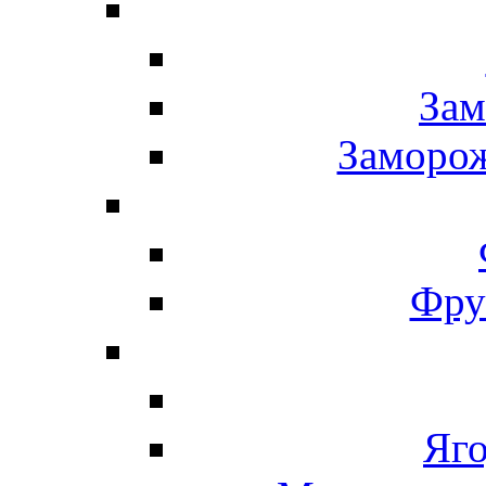
Зам
Заморо
Фру
Яг