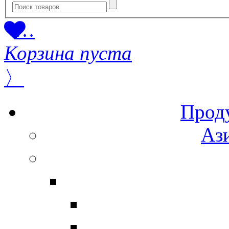
…
Корзина пуста
〉
Прод
Ази