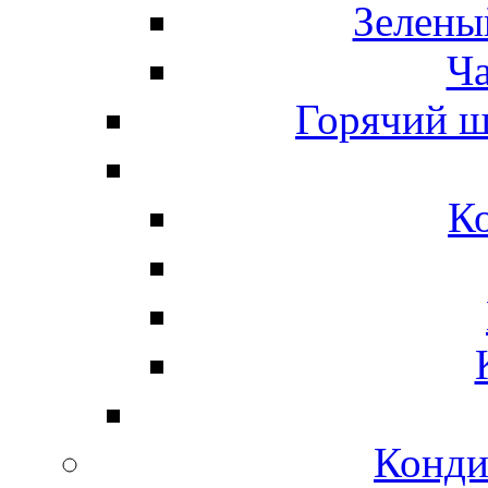
Зелены
Ч
Горячий ш
К
Конди