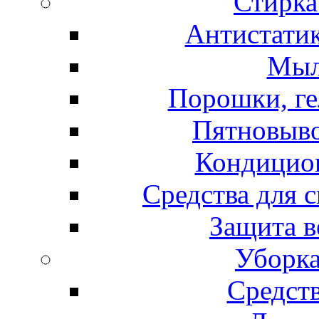
Стирка
Антистатик
Мыл
Порошки, ге
Пятновыво
Кондицион
Средства для 
Защита в
Уборка
Средст