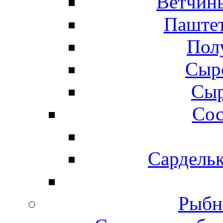
Ветчины
Паштет
Пол
Сыр
Сыр
Сос
Сардельк
Рыбн