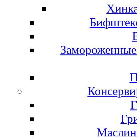
Хинка
Бифштекс
Замороженные 
П
Консерви
Г
Гр
Маслины