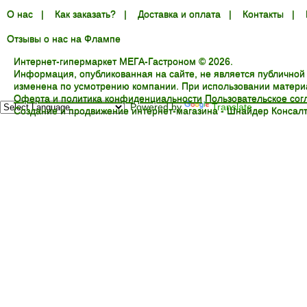
О нас
|
Как заказать?
|
Доставка и оплата
|
Контакты
|
Отзывы о нас на Флампе
Интернет-гипермаркет МЕГА-Гастроном © 2026.
Информация, опубликованная на сайте, не является публичной
изменена по усмотрению компании. При использовании материал
Оферта и политика конфиденциальности
Пользовательское со
Powered by
Translate
Создание и продвижение интернет-магазина -
Шнайдер Консалт