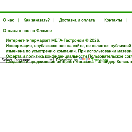
О нас
|
Как заказать?
|
Доставка и оплата
|
Контакты
|
Отзывы о нас на Флампе
Интернет-гипермаркет МЕГА-Гастроном © 2026.
Информация, опубликованная на сайте, не является публичной
изменена по усмотрению компании. При использовании материал
Оферта и политика конфиденциальности
Пользовательское со
Powered by
Translate
Создание и продвижение интернет-магазина -
Шнайдер Консалт