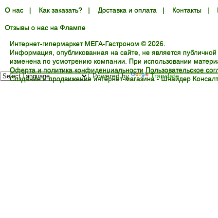
О нас
|
Как заказать?
|
Доставка и оплата
|
Контакты
|
Отзывы о нас на Флампе
Интернет-гипермаркет МЕГА-Гастроном © 2026.
Информация, опубликованная на сайте, не является публичной
изменена по усмотрению компании. При использовании материал
Оферта и политика конфиденциальности
Пользовательское со
Powered by
Translate
Создание и продвижение интернет-магазина -
Шнайдер Консалт