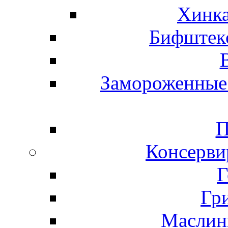
Хинка
Бифштекс
Замороженные 
П
Консерви
Г
Гр
Маслины