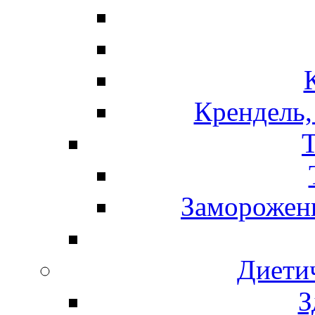
Крендель,
Т
Замороженн
Диети
З