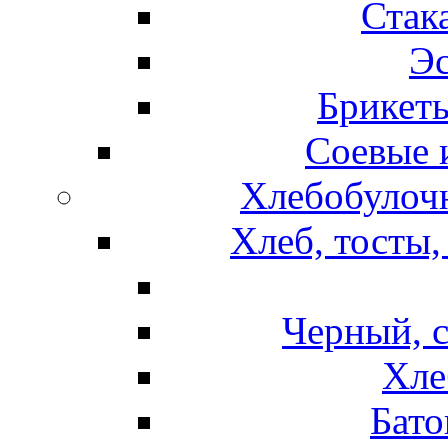
Стак
Эс
Брикет
Соевые 
Хлебобулочн
Хлеб, тосты,
Черный, 
Хле
Бато