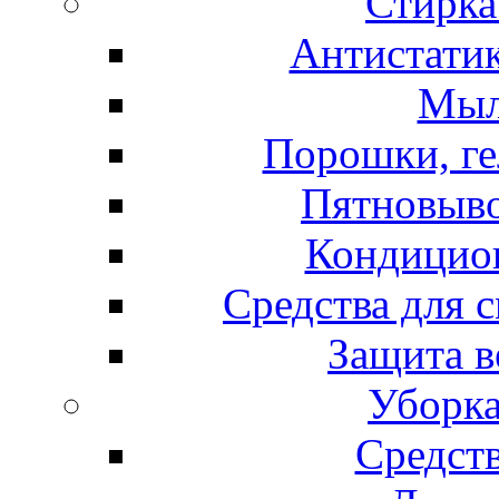
Стирка
Антистатик
Мыл
Порошки, ге
Пятновыво
Кондицион
Средства для 
Защита в
Уборка
Средст