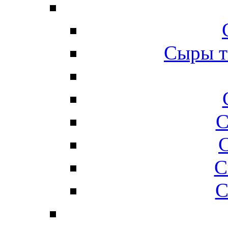
Сыры т
С
С
С