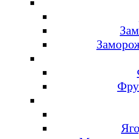
Зам
Заморо
Фру
Яг