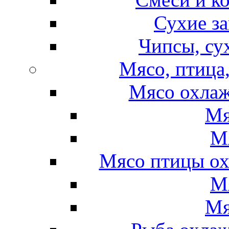
Сухие за
Чипсы, су
Мясо, птица
Мясо охлаж
Мя
М
Мясо птицы ох
М
Мя