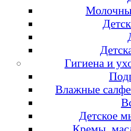
Молочные
Детск
Детска
Гигиена и ух
Подг
Влажные салфет
В
Детское м
Кремы, мас