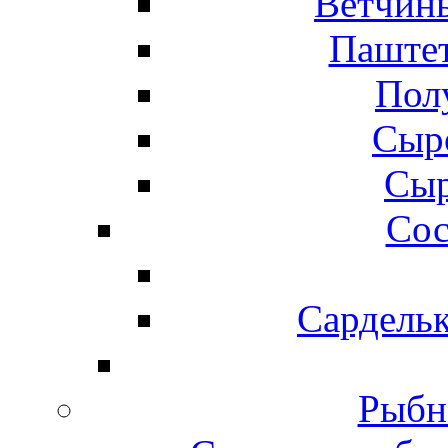
Ветчины
Паштет
Пол
Сыр
Сыр
Сос
Сардельк
Рыбн