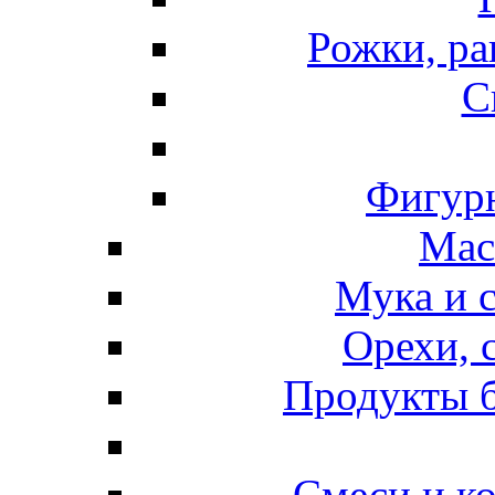
Рожки, ра
С
Фигурн
Мас
Мука и 
Орехи, 
Продукты б
Смеси и к