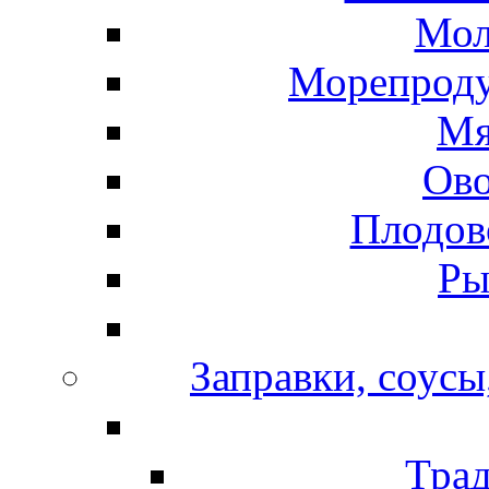
Мол
Морепроду
Мя
Ов
Плодов
Ры
Заправки, соусы
Тра