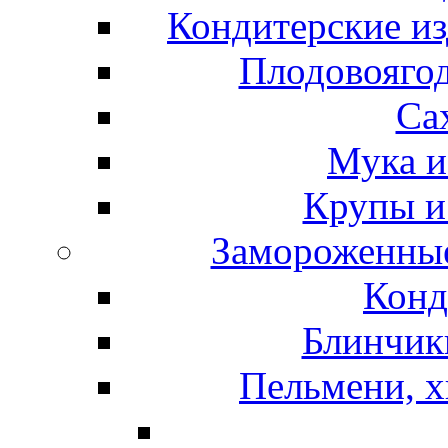
Кондитерские из
Плодовоягод
Са
Мука и
Крупы и
Замороженные
Конд
Блинчики
Пельмени, х