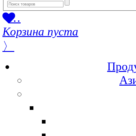
…
Корзина пуста
〉
Прод
Ази