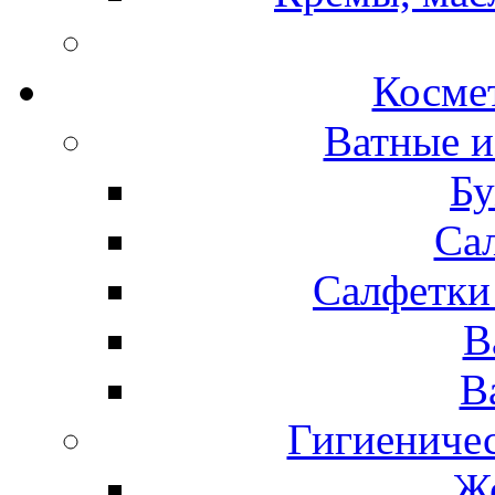
Космет
Ватные и
Бу
Са
Салфетки
В
В
Гигиениче
Же