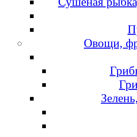
Сушеная рыбка
П
Овощи, фр
Гриб
Гр
Зелень