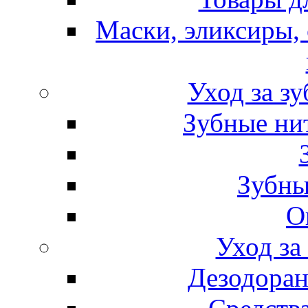
Маски, эликсиры, 
Уход за з
Зубные ни
Зубны
О
Уход за
Дезодоран