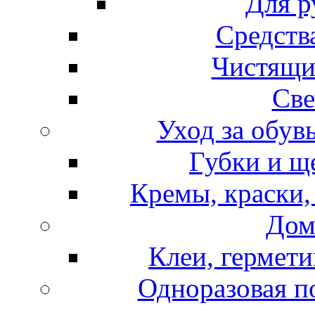
Для р
Средств
Чистящи
Све
Уход за обув
Губки и щ
Кремы, краски,
Дом
Клеи, гермети
Одноразовая по