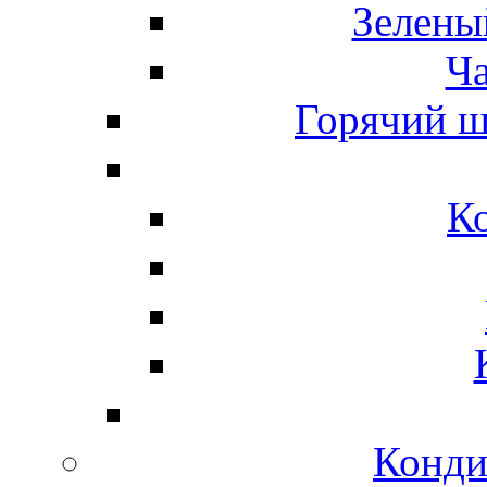
Зелены
Ч
Горячий ш
К
Конди