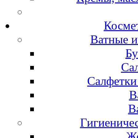
Космет
Ватные и
Бу
Са
Салфетки
В
В
Гигиениче
Же