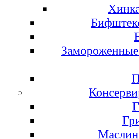
Хинка
Бифштекс
Замороженные 
П
Консерви
Г
Гр
Маслины