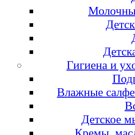
Молочные
Детск
Детска
Гигиена и ух
Подг
Влажные салфет
В
Детское м
Кремы, мас