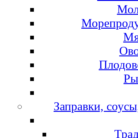
Мол
Морепроду
Мя
Ов
Плодов
Ры
Заправки, соусы
Тра