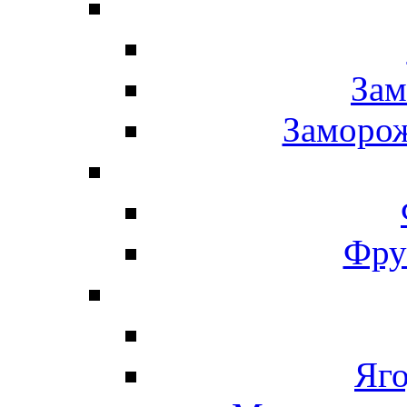
Зам
Заморо
Фру
Яг