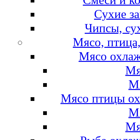
Сухие за
Чипсы, су
Мясо, птица
Мясо охлаж
Мя
М
Мясо птицы ох
М
Мя