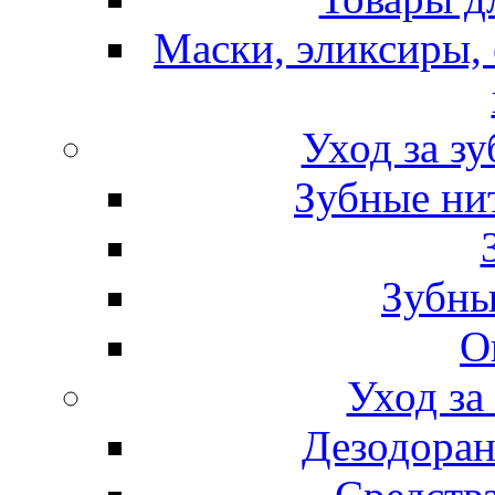
Маски, эликсиры, 
Уход за з
Зубные ни
Зубны
О
Уход за
Дезодоран