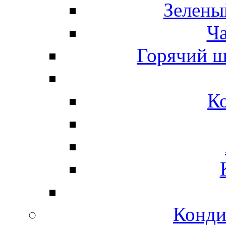
Зелены
Ч
Горячий ш
К
Конди