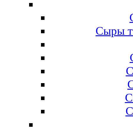
Сыры т
С
С
С