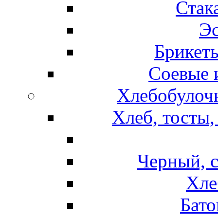
Стак
Эс
Брикет
Соевые 
Хлебобулочн
Хлеб, тосты,
Черный, 
Хле
Бато