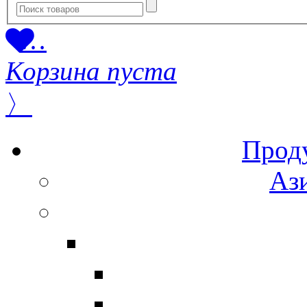
…
Корзина пуста
〉
Прод
Ази