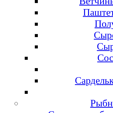
Ветчины
Паштет
Пол
Сыр
Сыр
Сос
Сардельк
Рыбн