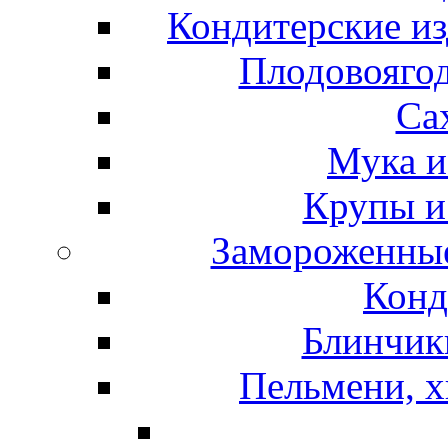
Кондитерские из
Плодовоягод
Са
Мука и
Крупы и
Замороженные
Конд
Блинчики
Пельмени, х