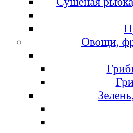
Сушеная рыбка
П
Овощи, фр
Гриб
Гр
Зелень