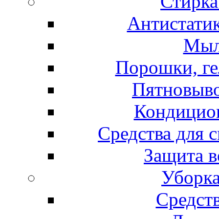
Стирка
Антистатик
Мыл
Порошки, ге
Пятновыво
Кондицион
Средства для 
Защита в
Уборка
Средст