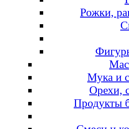
Рожки, ра
С
Фигурн
Мас
Мука и 
Орехи, 
Продукты б
Смеси и к