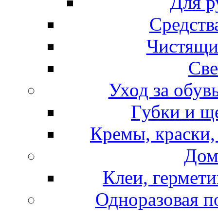
Для р
Средств
Чистящи
Све
Уход за обув
Губки и щ
Кремы, краски,
Дом
Клеи, гермети
Одноразовая по