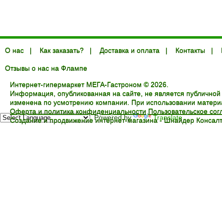
О нас
|
Как заказать?
|
Доставка и оплата
|
Контакты
|
Отзывы о нас на Флампе
Интернет-гипермаркет МЕГА-Гастроном © 2026.
Информация, опубликованная на сайте, не является публичной
изменена по усмотрению компании. При использовании материал
Оферта и политика конфиденциальности
Пользовательское со
Powered by
Translate
Создание и продвижение интернет-магазина -
Шнайдер Консалт