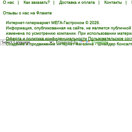
О нас
|
Как заказать?
|
Доставка и оплата
|
Контакты
|
Отзывы о нас на Флампе
Интернет-гипермаркет МЕГА-Гастроном © 2026.
Информация, опубликованная на сайте, не является публичной
изменена по усмотрению компании. При использовании материал
Оферта и политика конфиденциальности
Пользовательское со
Powered by
Translate
Создание и продвижение интернет-магазина -
Шнайдер Консалт