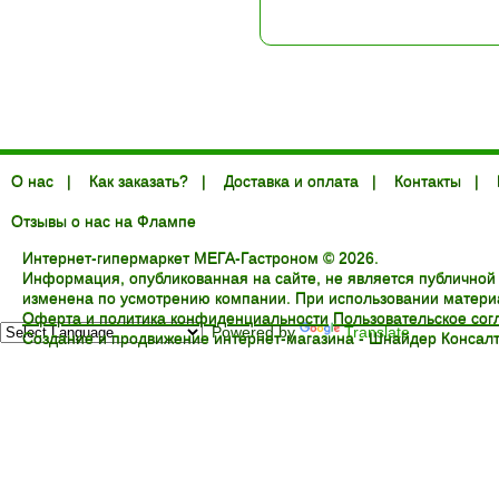
О нас
|
Как заказать?
|
Доставка и оплата
|
Контакты
|
Отзывы о нас на Флампе
Интернет-гипермаркет МЕГА-Гастроном © 2026.
Информация, опубликованная на сайте, не является публичной
изменена по усмотрению компании. При использовании материал
Оферта и политика конфиденциальности
Пользовательское со
Powered by
Translate
Создание и продвижение интернет-магазина -
Шнайдер Консалт