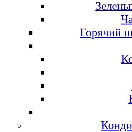
Зелены
Ч
Горячий ш
К
Конди