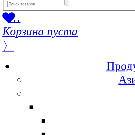
…
Корзина пуста
〉
Прод
Ази