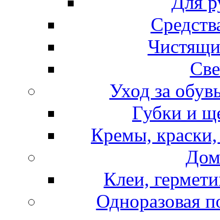
Для р
Средств
Чистящи
Све
Уход за обув
Губки и щ
Кремы, краски,
Дом
Клеи, гермети
Одноразовая по