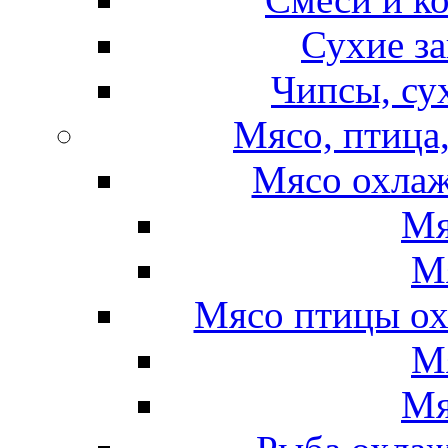
Сухие за
Чипсы, су
Мясо, птица
Мясо охлаж
Мя
М
Мясо птицы ох
М
Мя