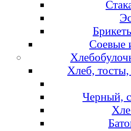
Стак
Эс
Брикет
Соевые 
Хлебобулочн
Хлеб, тосты,
Черный, 
Хле
Бато