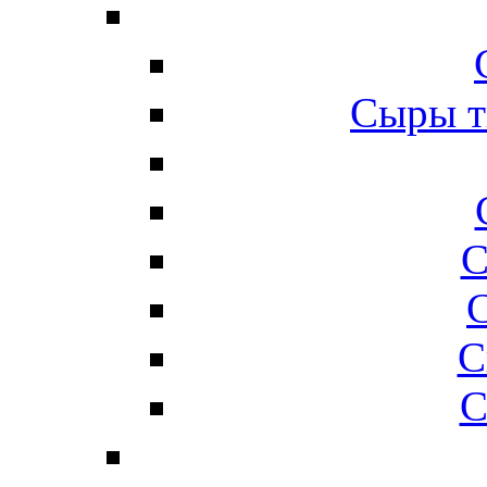
Сыры т
С
С
С