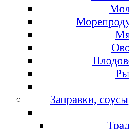
Мол
Морепроду
Мя
Ов
Плодов
Ры
Заправки, соусы
Тра