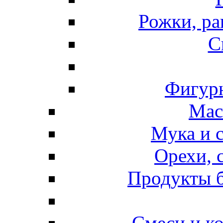
Рожки, ра
С
Фигурн
Мас
Мука и 
Орехи, 
Продукты б
Смеси и к