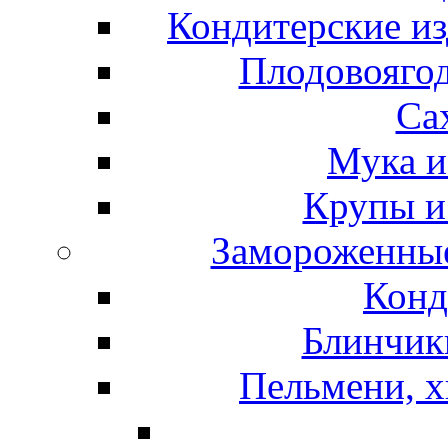
Кондитерские из
Плодовоягод
Са
Мука и
Крупы и
Замороженные
Конд
Блинчики
Пельмени, х