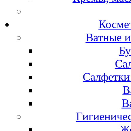
Космет
Ватные и
Бу
Са
Салфетки
В
В
Гигиениче
Же