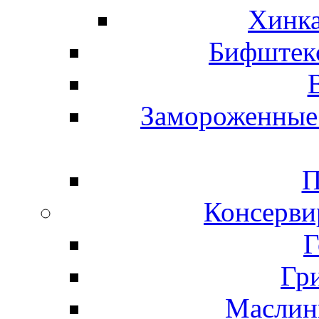
Хинка
Бифштекс
Замороженные 
П
Консерви
Г
Гр
Маслины