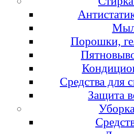
Стирка
Антистатик
Мыл
Порошки, ге
Пятновыво
Кондицион
Средства для 
Защита в
Уборка
Средст