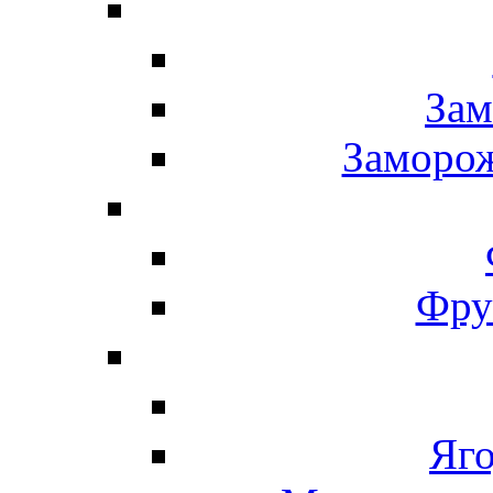
Зам
Заморо
Фру
Яг