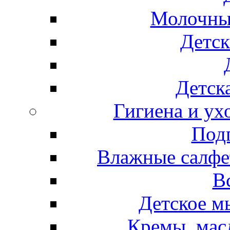
Молочные
Детск
Детска
Гигиена и ух
Подг
Влажные салфет
В
Детское м
Кремы, мас