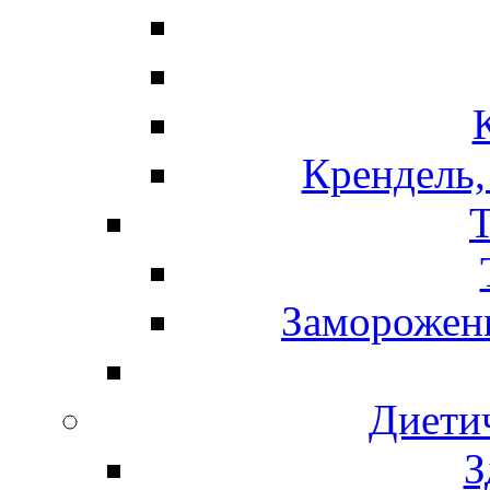
Крендель,
Т
Замороженн
Диети
З