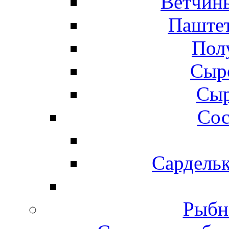
Ветчины
Паштет
Пол
Сыр
Сыр
Сос
Сардельк
Рыбн