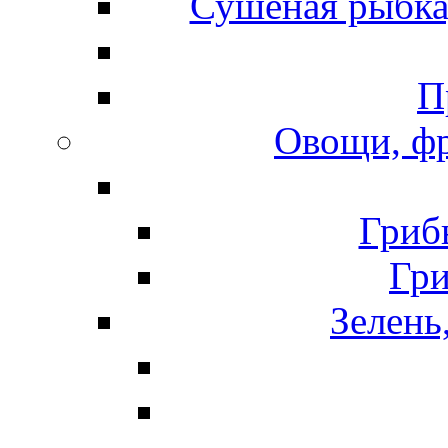
Сушеная рыбка
П
Овощи, фр
Гриб
Гр
Зелень