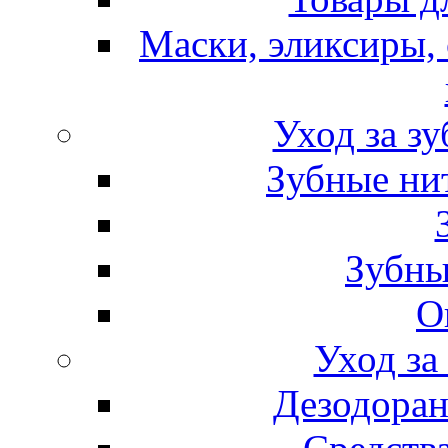
Маски, эликсиры, 
Уход за з
Зубные ни
Зубны
О
Уход за
Дезодоран