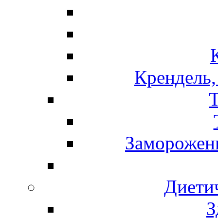
Крендель,
Т
Замороженн
Диети
З