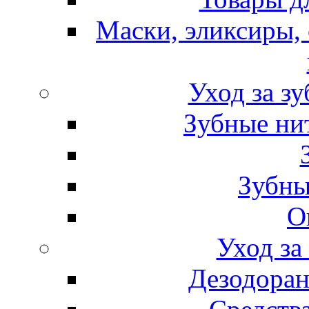
Маски, эликсиры, 
Уход за з
Зубные ни
Зубны
О
Уход за
Дезодоран