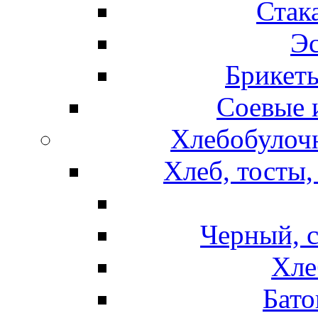
Стак
Эс
Брикет
Соевые 
Хлебобулочн
Хлеб, тосты,
Черный, 
Хле
Бато