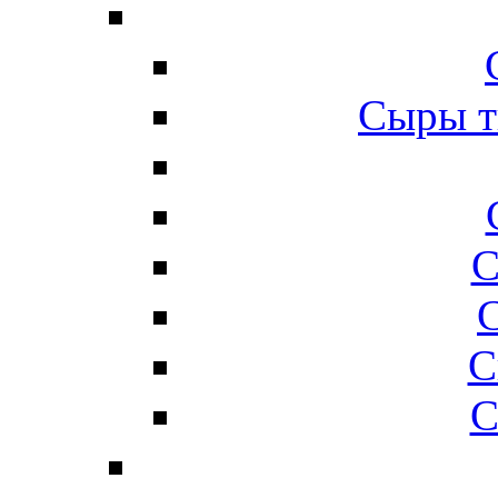
Сыры т
С
С
С