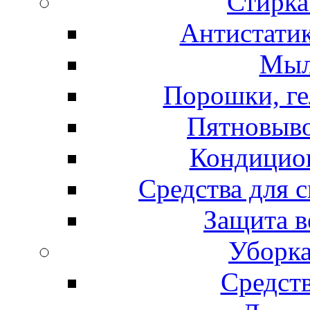
Стирка
Антистатик
Мыл
Порошки, ге
Пятновыво
Кондицион
Средства для 
Защита в
Уборка
Средст