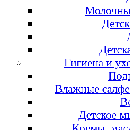
Молочные
Детск
Детска
Гигиена и ух
Подг
Влажные салфет
В
Детское м
Кремы, мас