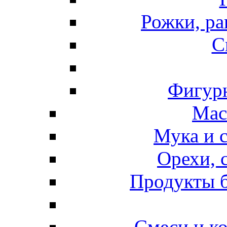
Рожки, ра
С
Фигурн
Мас
Мука и 
Орехи, 
Продукты б
Смеси и к