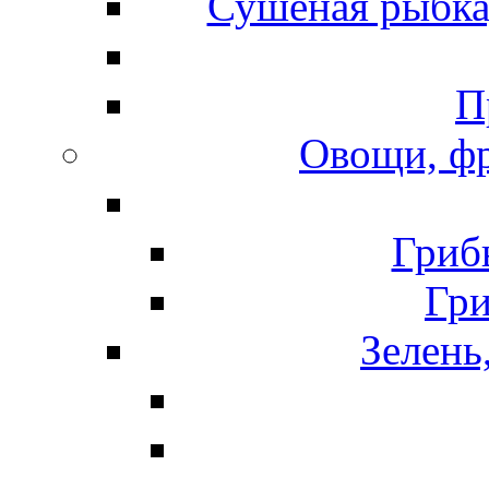
Сушеная рыбка
П
Овощи, фр
Гриб
Гр
Зелень