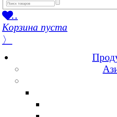
…
Корзина пуста
〉
Прод
Ази