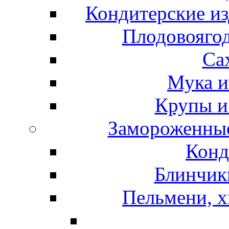
Кондитерские из
Плодовоягод
Са
Мука и
Крупы и
Замороженные
Конд
Блинчики
Пельмени, х