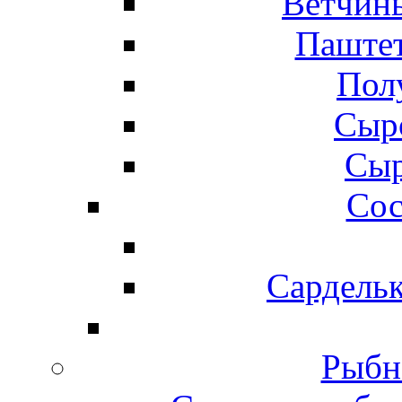
Ветчины
Паштет
Пол
Сыр
Сыр
Сос
Сардельк
Рыбн