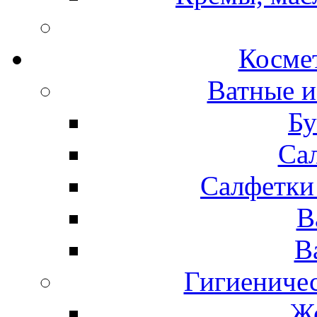
Космет
Ватные и
Бу
Са
Салфетки
В
В
Гигиениче
Же