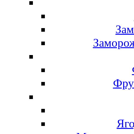
Зам
Заморо
Фру
Яг