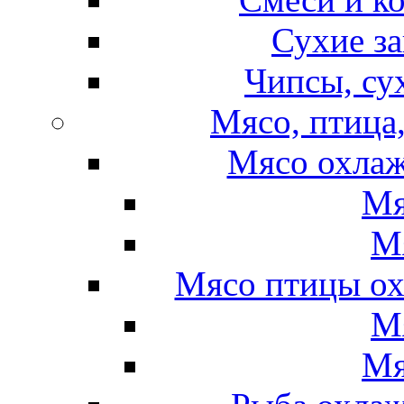
Сухие за
Чипсы, су
Мясо, птица
Мясо охлаж
Мя
М
Мясо птицы ох
М
Мя