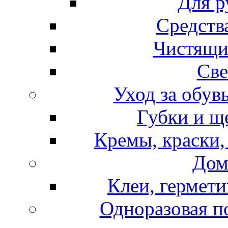
Для р
Средств
Чистящи
Све
Уход за обув
Губки и щ
Кремы, краски,
Дом
Клеи, гермети
Одноразовая по