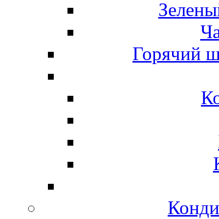
Зелены
Ч
Горячий ш
К
Конди