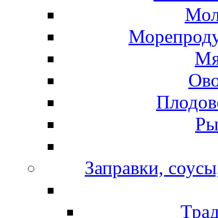
Мол
Морепроду
Мя
Ов
Плодов
Ры
Заправки, соусы
Тра