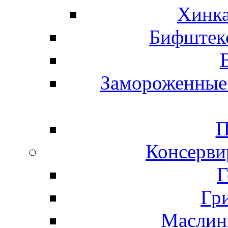
Хинка
Бифштекс
Замороженные 
П
Консерви
Г
Гр
Маслины