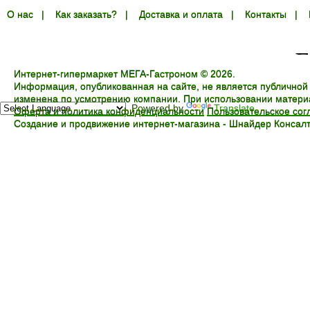
О нас
|
Как заказать?
|
Доставка и оплата
|
Контакты
|
Интернет-гипермаркет МЕГА-Гастроном © 2026.
Информация, опубликованная на сайте, не является публичной
изменена по усмотрению компании. При использовании материал
Powered by
Translate
Оферта и политика конфиденциальности
Пользовательское со
Создание и продвижение интернет-магазина -
Шнайдер Консалт