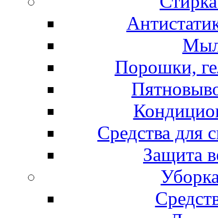
Стирка
Антистатик
Мыл
Порошки, ге
Пятновыво
Кондицион
Средства для 
Защита в
Уборка
Средст