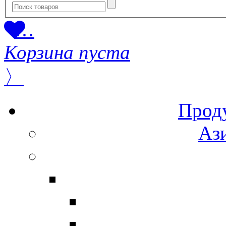
…
Корзина пуста
〉
Прод
Ази