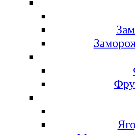
Зам
Заморо
Фру
Яг