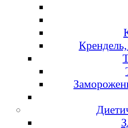
Крендель,
Т
Замороженн
Диети
З