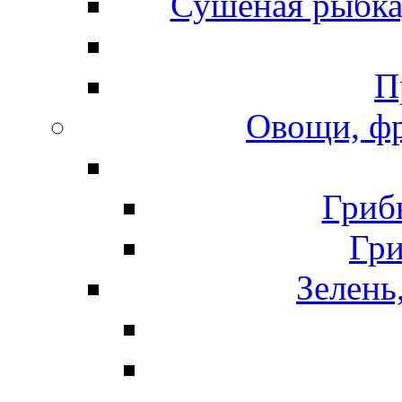
Сушеная рыбка
П
Овощи, фр
Гриб
Гр
Зелень