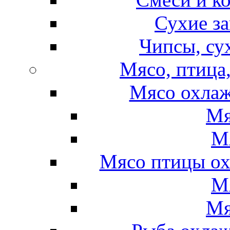
Сухие за
Чипсы, су
Мясо, птица
Мясо охлаж
Мя
М
Мясо птицы ох
М
Мя