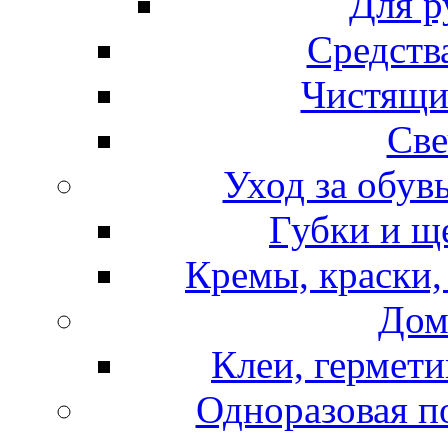
Для р
Средств
Чистящи
Све
Уход за обув
Губки и щ
Кремы, краски,
Дом
Клеи, гермети
Одноразовая по