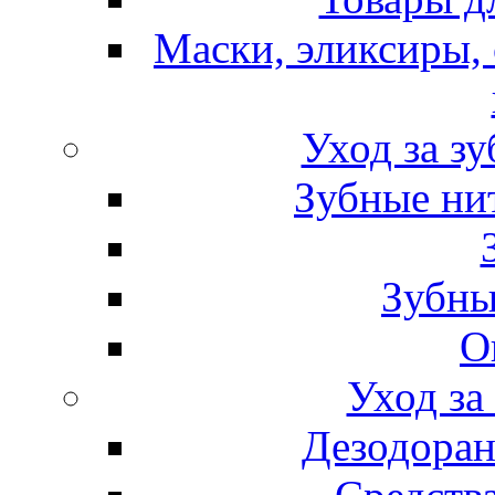
Маски, эликсиры, 
Уход за з
Зубные ни
Зубны
О
Уход за
Дезодоран