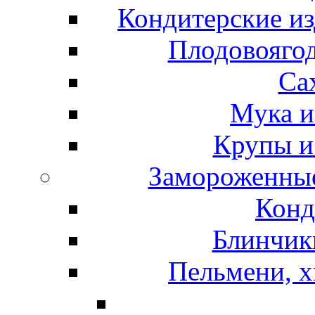
Кондитерские из
Плодовоягод
Са
Мука и
Крупы и
Замороженные
Конд
Блинчики
Пельмени, х