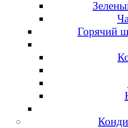
Зелены
Ч
Горячий ш
К
Конди