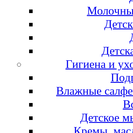
Молочные
Детск
Детска
Гигиена и ух
Подг
Влажные салфет
В
Детское м
Кремы, мас