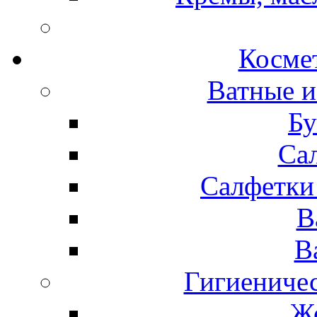
Космет
Ватные и
Бу
Са
Салфетки
В
В
Гигиениче
Же