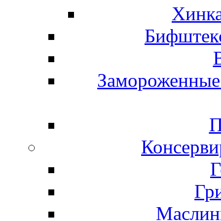
Хинка
Бифштекс
Замороженные 
П
Консерви
Г
Гр
Маслины