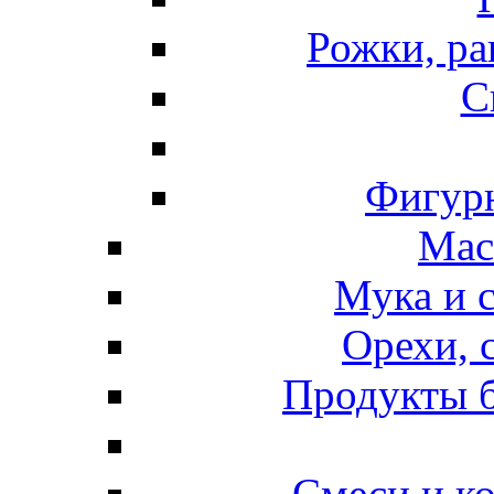
Рожки, ра
С
Фигурн
Мас
Мука и 
Орехи, 
Продукты б
Смеси и к