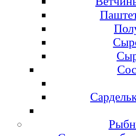
Ветчины
Паштет
Пол
Сыр
Сыр
Сос
Сардельк
Рыбн