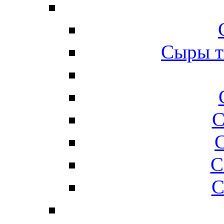
Сыры т
С
С
С