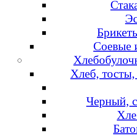
Стак
Эс
Брикет
Соевые 
Хлебобулочн
Хлеб, тосты,
Черный, 
Хле
Бато