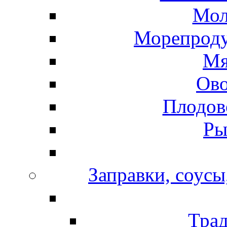
Мол
Морепроду
Мя
Ов
Плодов
Ры
Заправки, соусы
Тра