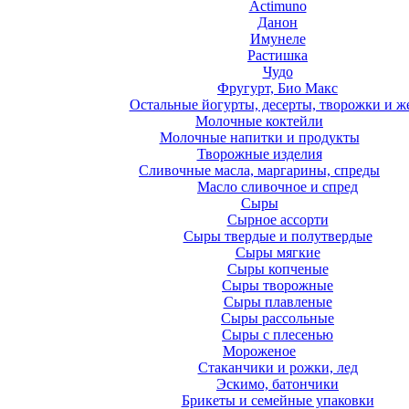
Actimuno
Данон
Имунеле
Растишка
Чудо
Фругурт, Био Макс
Остальные йогурты, десерты, творожки и ж
Молочные коктейли
Молочные напитки и продукты
Творожные изделия
Сливочные масла, маргарины, спреды
Масло сливочное и спред
Сыры
Сырное ассорти
Сыры твердые и полутвердые
Сыры мягкие
Сыры копченые
Сыры творожные
Сыры плавленые
Сыры рассольные
Сыры с плесенью
Мороженое
Стаканчики и рожки, лед
Эскимо, батончики
Брикеты и семейные упаковки