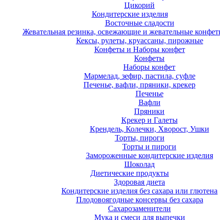
Цикорий
Кондитерские изделия
Восточные сладости
Жевательная резинка, освежающие и жевательные конфет
Кексы, рулеты, круассаны, пирожные
Конфеты и Наборы конфет
Конфеты
Наборы конфет
Мармелад, зефир, пастила, суфле
Печенье, вафли, пряники, крекер
Печенье
Вафли
Пряники
Крекер и Галеты
Крендель, Колечки, Хворост, Ушки
Торты, пироги
Торты и пироги
Замороженные кондитерские изделия
Шоколад
Диетические продукты
Здоровая диета
Кондитерские изделия без сахара или глютена
Плодовоягодные консервы без сахара
Сахарозаменители
Мука и смеси для выпечки