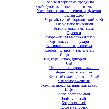
Соевые и зерновые продукты
Хлебобулочные изделия и выпечка
Хлеб, тосты, лаваш, лепешки, булочки
Белый хлеб
Черный, серый, бородинский хлеб
Хлеб с наполнителями
Батон, лаваш и лепешки
Булочки
Замороженная выпечка и хлеб
Баранки, сушки, сухари
Хлебные палочки, соломка
Хлебцы, слайсы и тарталетки
Яйцо
Чай, кофе, какао, цикорий
Чай
Черный пакетированный чай
Черный листовой чай
Зеленый пакетированный чай
Чай замороженный
Горячий шоколад, напитки, какао
Кофе
Кофе растворимый
Кофе молотый
Кофе зерновой
Кофе в капсулах