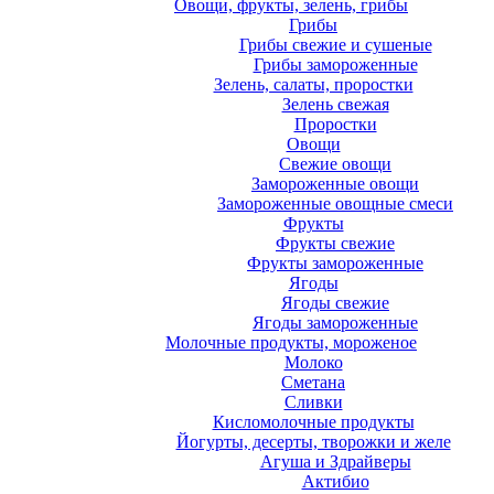
Овощи, фрукты, зелень, грибы
Грибы
Грибы свежие и сушеные
Грибы замороженные
Зелень, салаты, проростки
Зелень свежая
Проростки
Овощи
Свежие овощи
Замороженные овощи
Замороженные овощные смеси
Фрукты
Фрукты свежие
Фрукты замороженные
Ягоды
Ягоды свежие
Ягоды замороженные
Молочные продукты, мороженое
Молоко
Сметана
Сливки
Кисломолочные продукты
Йогурты, десерты, творожки и желе
Агуша и Здрайверы
Актибио