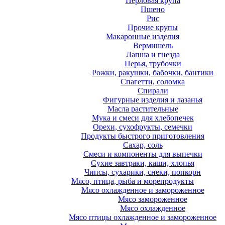
Перловая крупа
Пшено
Рис
Прочие крупы
Макаронные изделия
Вермишель
Лапша и гнезда
Перья, трубочки
Рожки, ракушки, бабочки, бантики
Спагетти, соломка
Спирали
Фигурные изделия и лазанья
Масла растительные
Мука и смеси для хлебопечек
Орехи, сухофрукты, семечки
Продукты быстрого приготовления
Сахар, соль
Смеси и компоненты для выпечки
Сухие завтраки, каши, хлопья
Чипсы, сухарики, снеки, попкорн
Мясо, птица, рыба и морепродукты
Мясо охлажденное и замороженное
Мясо замороженное
Мясо охлажденное
Мясо птицы охлажденное и замороженное