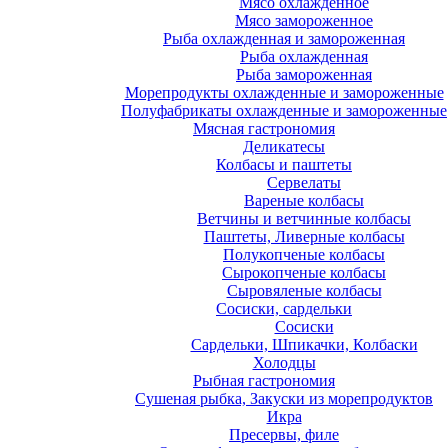
Мясо охлажденное
Мясо замороженное
Рыба охлажденная и замороженная
Рыба охлажденная
Рыба замороженная
Морепродукты охлажденные и замороженные
Полуфабрикаты охлажденные и замороженные
Мясная гастрономия
Деликатесы
Колбасы и паштеты
Сервелаты
Вареные колбасы
Ветчины и ветчинные колбасы
Паштеты, Ливерные колбасы
Полукопченые колбасы
Сырокопченые колбасы
Сыровяленые колбасы
Сосиски, сардельки
Сосиски
Сардельки, Шпикачки, Колбаски
Холодцы
Рыбная гастрономия
Сушеная рыбка, Закуски из морепродуктов
Икра
Пресервы, филе