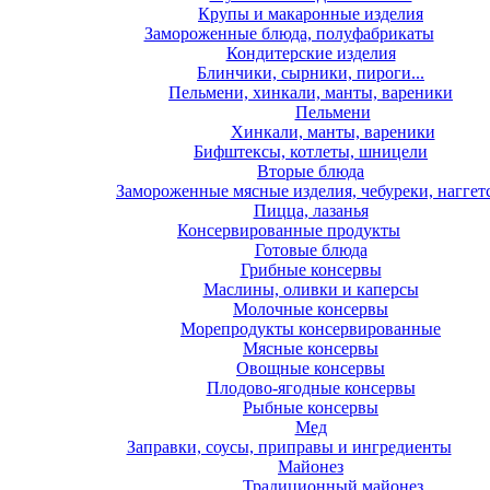
Крупы и макаронные изделия
Замороженные блюда, полуфабрикаты
Кондитерские изделия
Блинчики, сырники, пироги...
Пельмени, хинкали, манты, вареники
Пельмени
Хинкали, манты, вареники
Бифштексы, котлеты, шницели
Вторые блюда
Замороженные мясные изделия, чебуреки, наггет
Пицца, лазанья
Консервированные продукты
Готовые блюда
Грибные консервы
Маслины, оливки и каперсы
Молочные консервы
Морепродукты консервированные
Мясные консервы
Овощные консервы
Плодово-ягодные консервы
Рыбные консервы
Мед
Заправки, соусы, приправы и ингредиенты
Майонез
Традиционный майонез