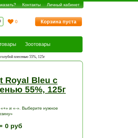
аказать?
Контакты
Личный кабинет
Корзина пуста
0
товары
Зоотовары
с голубой плесенью 55%, 125г
 Royal Bleu с
енью 55%, 125г
«+» и «-». Выберите нужное
рзину»
=
0 руб