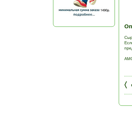
Оп
Сыр
Есл
пре
АМС
〈