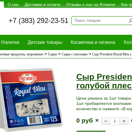
О нас
Доставка и оплата
Отзывы о нас на Флампе
Как з
+7 (383) 292-23-51
Напитки
Детские товары
Косметика и гигиена
Хоз
>
>
>
очные продукты, мороженое
Сыры
Сыры с плесенью
Сыр President Royal Bleu 
Сыр President
голубой плес
Цена указана за 1шт товара.
1шт прибавляется кнопками 
количество и нажмите «В ко
0 руб
×