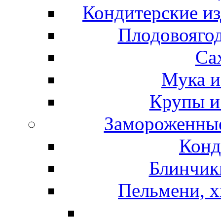
Кондитерские из
Плодовоягод
Са
Мука и
Крупы и
Замороженные
Конд
Блинчики
Пельмени, х