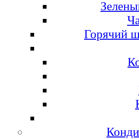
Зелены
Ч
Горячий ш
К
Конди