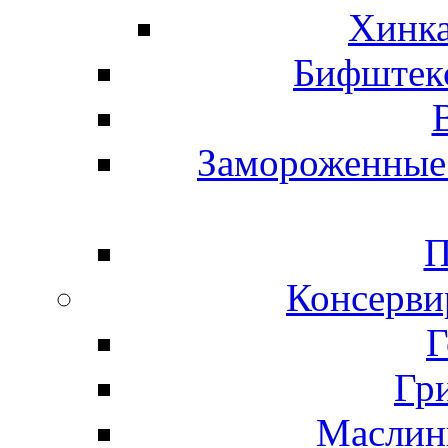
Хинка
Бифштекс
Замороженные 
П
Консерви
Г
Гр
Маслины