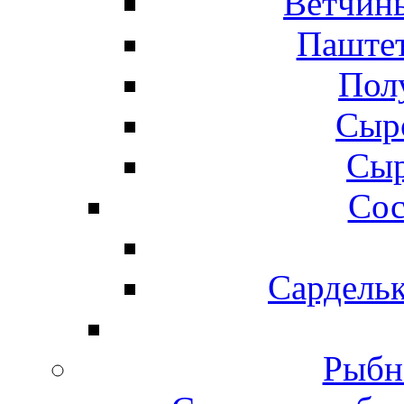
Ветчины
Паштет
Пол
Сыр
Сыр
Сос
Сардельк
Рыбн