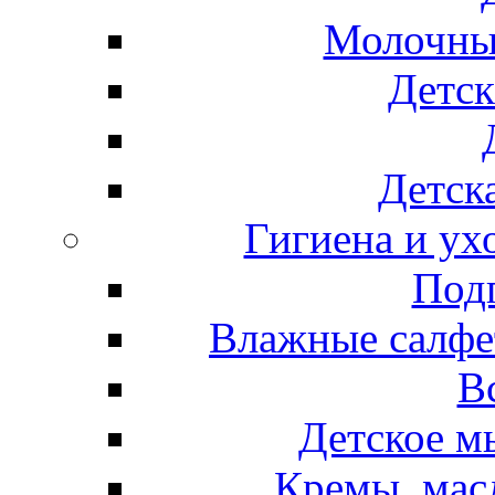
Молочные
Детск
Детска
Гигиена и ух
Подг
Влажные салфет
В
Детское м
Кремы, мас