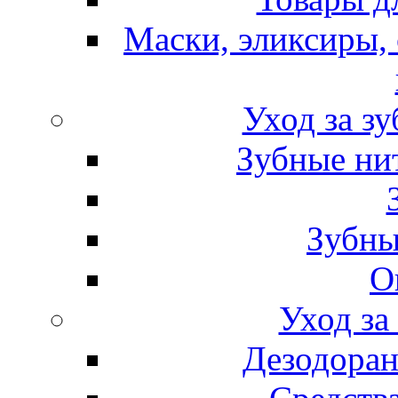
Маски, эликсиры, 
Уход за з
Зубные ни
Зубны
О
Уход за
Дезодоран