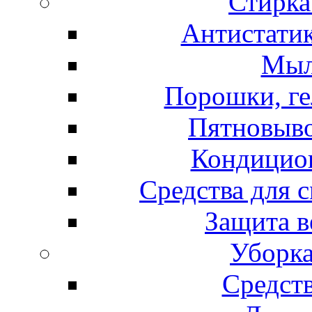
Стирка
Антистатик
Мыл
Порошки, ге
Пятновыво
Кондицион
Средства для 
Защита в
Уборка
Средст