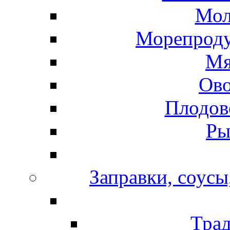
Мол
Морепроду
Мя
Ов
Плодов
Ры
Заправки, соусы
Тра