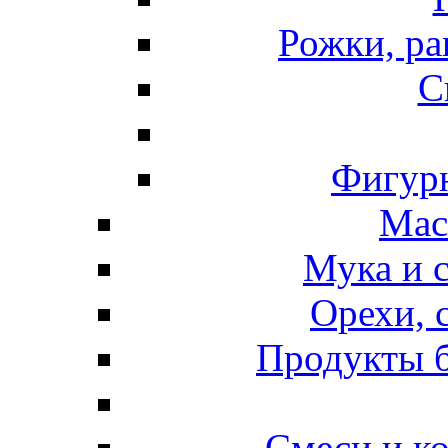
Рожки, ра
С
Фигурн
Мас
Мука и 
Орехи, 
Продукты б
Смеси и к