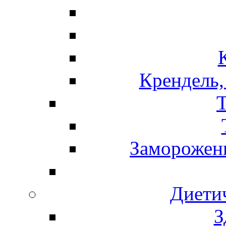
Крендель,
Т
Замороженн
Диети
З