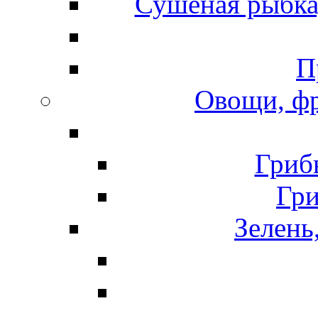
Сушеная рыбка
П
Овощи, фр
Гриб
Гр
Зелень