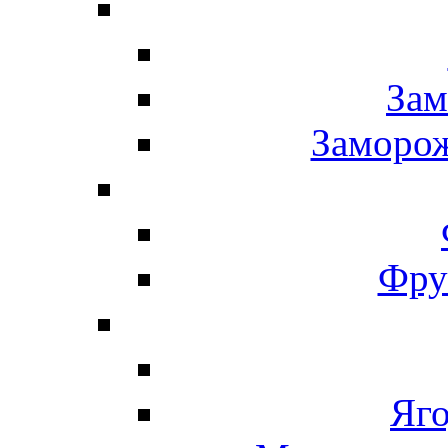
Зам
Заморо
Фру
Яг