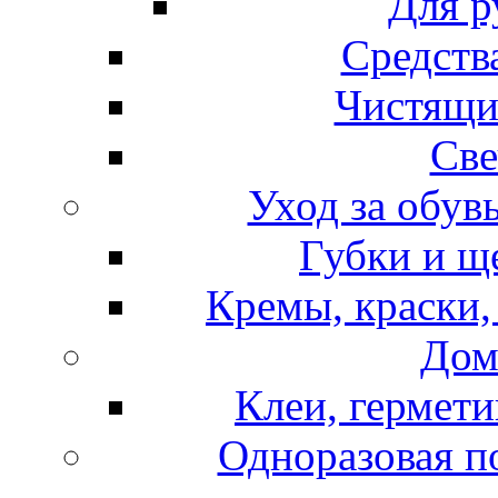
Для р
Средств
Чистящи
Све
Уход за обув
Губки и щ
Кремы, краски,
Дом
Клеи, гермети
Одноразовая по