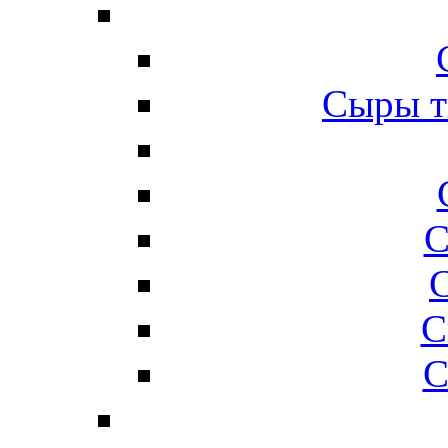
Сыры т
С
С
С