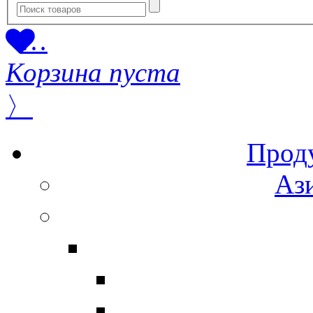
…
Корзина пуста
〉
Прод
Ази