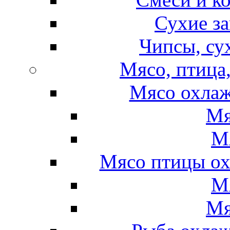
Сухие за
Чипсы, су
Мясо, птица
Мясо охлаж
Мя
М
Мясо птицы ох
М
Мя