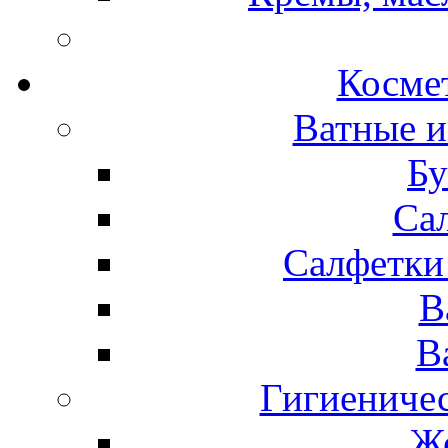
Космет
Ватные и
Бу
Са
Салфетки
В
В
Гигиениче
Же