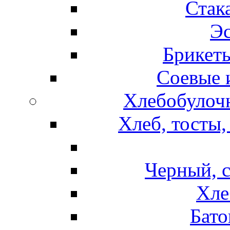
Стак
Эс
Брикет
Соевые 
Хлебобулочн
Хлеб, тосты,
Черный, 
Хле
Бато