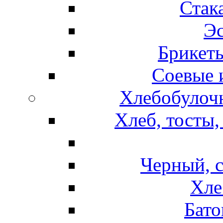
Стак
Эс
Брикет
Соевые 
Хлебобулочн
Хлеб, тосты,
Черный, 
Хле
Бато