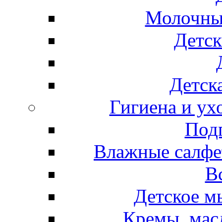
Молочные
Детск
Детска
Гигиена и ух
Подг
Влажные салфет
В
Детское м
Кремы, мас