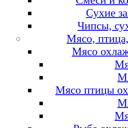
Сухие за
Чипсы, су
Мясо, птица
Мясо охлаж
Мя
М
Мясо птицы ох
М
Мя