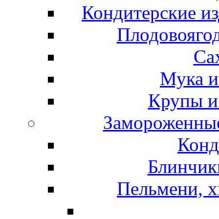
Кондитерские из
Плодовоягод
Са
Мука и
Крупы и
Замороженные
Конд
Блинчики
Пельмени, х