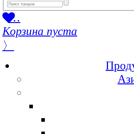
…
Корзина пуста
〉
Прод
Ази