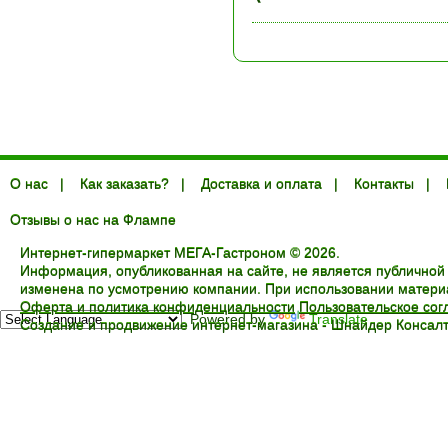
О нас
|
Как заказать?
|
Доставка и оплата
|
Контакты
|
Отзывы о нас на Флампе
Интернет-гипермаркет МЕГА-Гастроном © 2026.
Информация, опубликованная на сайте, не является публичной
изменена по усмотрению компании. При использовании материал
Оферта и политика конфиденциальности
Пользовательское со
Powered by
Translate
Создание и продвижение интернет-магазина -
Шнайдер Консалт