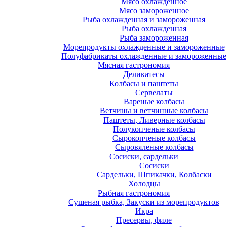
Мясо охлажденное
Мясо замороженное
Рыба охлажденная и замороженная
Рыба охлажденная
Рыба замороженная
Морепродукты охлажденные и замороженные
Полуфабрикаты охлажденные и замороженные
Мясная гастрономия
Деликатесы
Колбасы и паштеты
Сервелаты
Вареные колбасы
Ветчины и ветчинные колбасы
Паштеты, Ливерные колбасы
Полукопченые колбасы
Сырокопченые колбасы
Сыровяленые колбасы
Сосиски, сардельки
Сосиски
Сардельки, Шпикачки, Колбаски
Холодцы
Рыбная гастрономия
Сушеная рыбка, Закуски из морепродуктов
Икра
Пресервы, филе