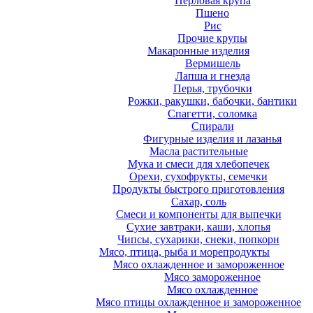
Перловая крупа
Пшено
Рис
Прочие крупы
Макаронные изделия
Вермишель
Лапша и гнезда
Перья, трубочки
Рожки, ракушки, бабочки, бантики
Спагетти, соломка
Спирали
Фигурные изделия и лазанья
Масла растительные
Мука и смеси для хлебопечек
Орехи, сухофрукты, семечки
Продукты быстрого приготовления
Сахар, соль
Смеси и компоненты для выпечки
Сухие завтраки, каши, хлопья
Чипсы, сухарики, снеки, попкорн
Мясо, птица, рыба и морепродукты
Мясо охлажденное и замороженное
Мясо замороженное
Мясо охлажденное
Мясо птицы охлажденное и замороженное