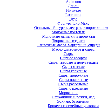
Actimuno
Данон
Имунеле
Растишка
Чудо
Фругурт, Био Макс
Остальные йогурты, десерты, творожки и ж
Молочные коктейли
Молочные напитки и продукты
Творожные изделия
Сливочные масла, маргарины, спреды
Масло сливочное и спред
Сыры
Сырное ассорти
Сыры твердые и полутвердые
Сыры мягкие
Сыры копченые
Сыры творожные
Сыры плавленые
Сыры рассольные
Сыры с плесенью
Мороженое
Стаканчики и рожки, лед
Эскимо, батончики
Брикеты и семейные упаковки