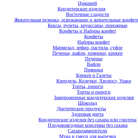
Цикорий
Кондитерские изделия
Восточные сладости
Жевательная резинка, освежающие и жевательные конфет
Кексы, рулеты, круассаны, пирожные
Конфеты и Наборы конфет
Конфеты
Наборы конфет
Мармелад, зефир, пастила, суфле
Печенье, вафли, пряники, крекер
Печенье
Вафли
Пряники
Крекер и Галеты
Крендель, Колечки, Хворост, Ушки
Торты, пироги
Торты и пироги
Замороженные кондитерские изделия
Шоколад
Диетические продукты
Здоровая диета
Кондитерские изделия без сахара или глютена
Плодовоягодные консервы без сахара
Сахарозаменители
Мука и смеси для выпечки