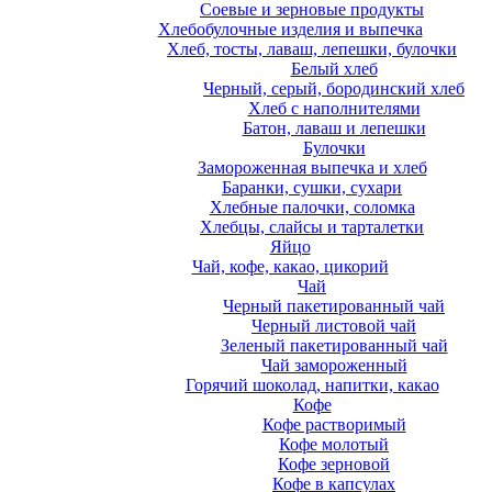
Соевые и зерновые продукты
Хлебобулочные изделия и выпечка
Хлеб, тосты, лаваш, лепешки, булочки
Белый хлеб
Черный, серый, бородинский хлеб
Хлеб с наполнителями
Батон, лаваш и лепешки
Булочки
Замороженная выпечка и хлеб
Баранки, сушки, сухари
Хлебные палочки, соломка
Хлебцы, слайсы и тарталетки
Яйцо
Чай, кофе, какао, цикорий
Чай
Черный пакетированный чай
Черный листовой чай
Зеленый пакетированный чай
Чай замороженный
Горячий шоколад, напитки, какао
Кофе
Кофе растворимый
Кофе молотый
Кофе зерновой
Кофе в капсулах