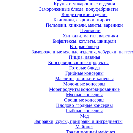
Крупы и макаронные изделия
Замороженные блюда, полуфабрикаты
Кондитерские изделия
Блинчики, сырники, пироги...
Пельмени, хинкали, манты, вареники
Пельмени
Хинкали, манты, вареники
Бифштексы, котлеты, шницели
Вторые блюда
Замороженные мясные изделия, чебуреки, наггет
Пицца, лазанья
Консервированные продукты
Готовые блюда
Грибные консервы
Маслины, оливки и каперсы
Молочные консервы
Морепродукты консервированные
Мясные консервы
Овощные консервы
Плодово-ягодные консервы
Рыбные консервы
Мед
Заправки, соусы, приправы и ингредиенты
Майонез
Традиционный майонез