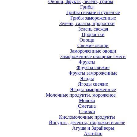
Овощи, фрукты, зелень, грибы
Грибы
Грибы свежие и сушеные
Грибы замороженные
Зелень, салаты, проростки
Зелень свежая
Проростки
Овощи
Свежие овощи
Замороженные овощи
Замороженные овощные смеси
Фрукты
Фрукты свежие
Фрукты замороженные
Ягоды
Ягоды свежие
Ягоды замороженные
Молочные продукты, мороженое
Молоко
Сметана
Сливки
Кисломолочные продукты
Йогурты, десерты, творожки и желе
Агуша и Здрайверы
Актибио