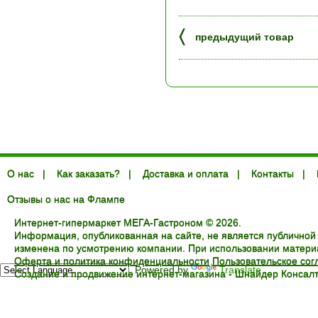
〈
предыдущий товар
О нас
|
Как заказать?
|
Доставка и оплата
|
Контакты
|
Отзывы о нас на Флампе
Интернет-гипермаркет МЕГА-Гастроном © 2026.
Информация, опубликованная на сайте, не является публичной
изменена по усмотрению компании. При использовании материал
Оферта и политика конфиденциальности
Пользовательское со
Powered by
Translate
Создание и продвижение интернет-магазина -
Шнайдер Консалт