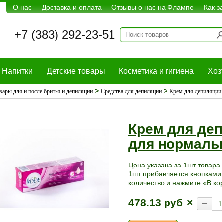
О нас
Доставка и оплата
Отзывы о нас на Флампе
Как з
+7 (383) 292-23-51
Напитки
Детские товары
Косметика и гигиена
Хоз
>
>
вары для и после бритья и депиляции
Средства для депиляции
Крем для депиляции
Крем для де
для нормальн
Цена указана за 1шт товара.
1шт прибавляется кнопками 
количество и нажмите «В ко
478.13 руб
×