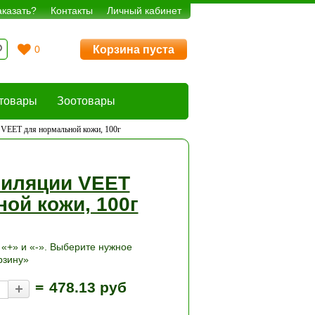
аказать?
Контакты
Личный кабинет
Корзина пуста
0
товары
Зоотовары
 VEET для нормальной кожи, 100г
пиляции VEET
ой кожи, 100г
«+» и «-». Выберите нужное
рзину»
=
478.13 руб