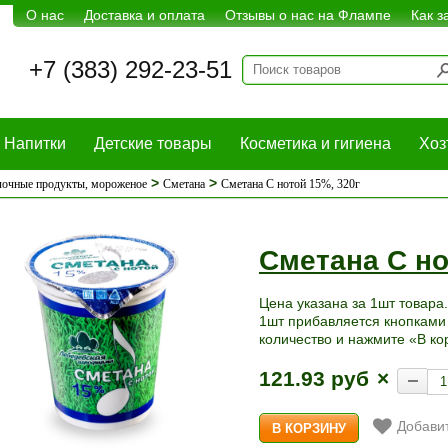
О нас
Доставка и оплата
Отзывы о нас на Флампе
Как з
+7 (383) 292-23-51
Напитки
Детские товары
Косметика и гигиена
Хоз
>
>
очные продукты, мороженое
Сметана
Сметана С нотой 15%, 320г
Сметана С но
Цена указана за 1шт товара.
1шт прибавляется кнопками 
количество и нажмите «В ко
121.93 руб
×
Добавит