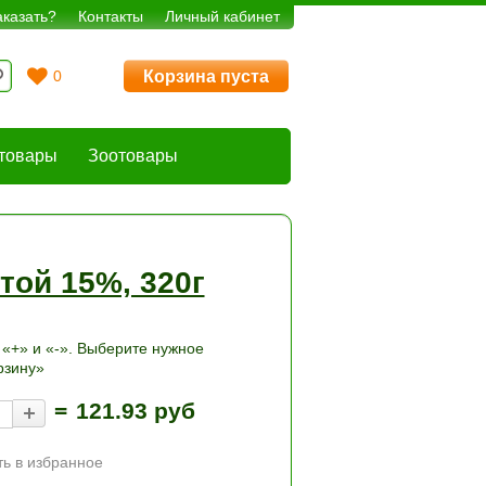
аказать?
Контакты
Личный кабинет
Корзина пуста
0
товары
Зоотовары
той 15%, 320г
«+» и «-». Выберите нужное
рзину»
=
121.93 руб
ь в избранное