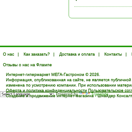
О нас
|
Как заказать?
|
Доставка и оплата
|
Контакты
|
Отзывы о нас на Флампе
Интернет-гипермаркет МЕГА-Гастроном © 2026.
Информация, опубликованная на сайте, не является публичной
изменена по усмотрению компании. При использовании материал
Оферта и политика конфиденциальности
Пользовательское со
Powered by
Translate
Создание и продвижение интернет-магазина -
Шнайдер Консалт