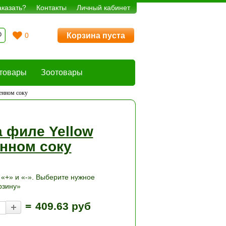
аказать?
Контакты
Личный кабинет
Корзина пуста
0
товары
Зоотовары
венном соку
a филе Yellow
енном соку
«+» и «-». Выберите нужное
рзину»
=
409.63 руб