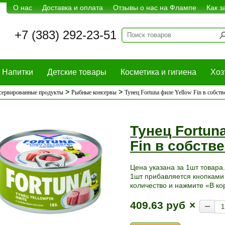
О нас
Доставка и оплата
Отзывы о нас на Флампе
Как з
+7 (383) 292-23-51
Напитки
Детские товары
Косметика и гигиена
Хоз
>
>
сервированные продукты
Рыбные консервы
Тунец Fortuna филе Yellow Fin в собст
Тунец Fortun
Fin в собств
Цена указана за 1шт товара.
1шт прибавляется кнопками 
количество и нажмите «В ко
409.63 руб
×