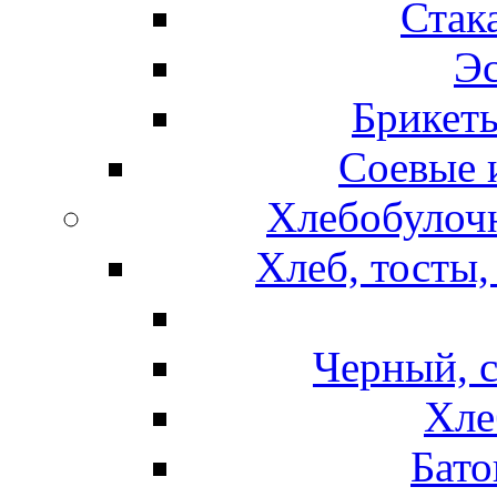
Стак
Эс
Брикет
Соевые 
Хлебобулочн
Хлеб, тосты,
Черный, 
Хле
Бато