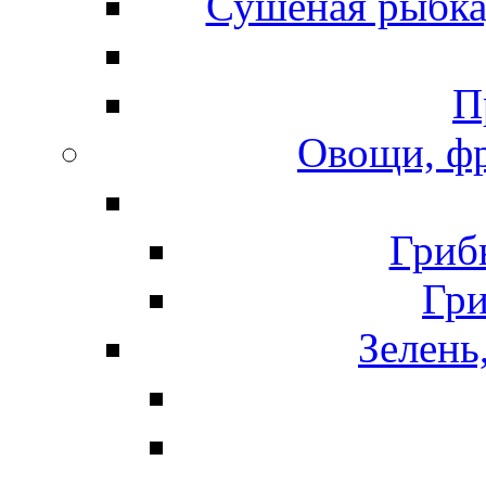
Сушеная рыбка
П
Овощи, фр
Гриб
Гр
Зелень