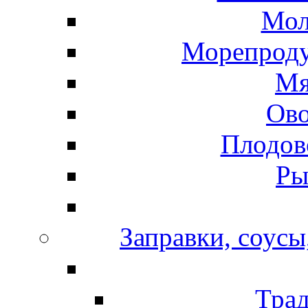
Мол
Морепроду
Мя
Ов
Плодов
Ры
Заправки, соусы
Тра