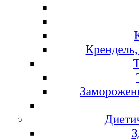
Крендель,
Т
Замороженн
Диети
З