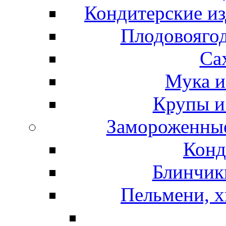
Кондитерские из
Плодовоягод
Са
Мука и
Крупы и
Замороженные
Конд
Блинчики
Пельмени, х