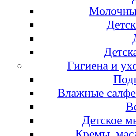
Молочные
Детск
Детска
Гигиена и ух
Подг
Влажные салфет
В
Детское м
Кремы, мас