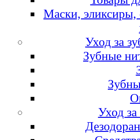
Маски, эликсиры, 
Уход за з
Зубные ни
Зубны
О
Уход за
Дезодоран