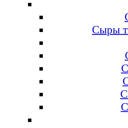
Сыры т
С
С
С