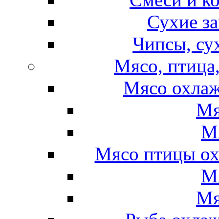
Сухие за
Чипсы, су
Мясо, птица
Мясо охлаж
Мя
М
Мясо птицы ох
М
Мя