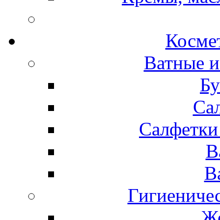
Космет
Ватные и
Бу
Са
Салфетки
В
В
Гигиениче
Же