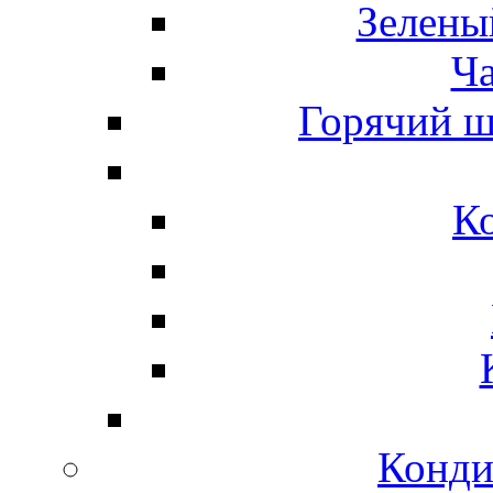
Зелены
Ч
Горячий ш
К
Конди