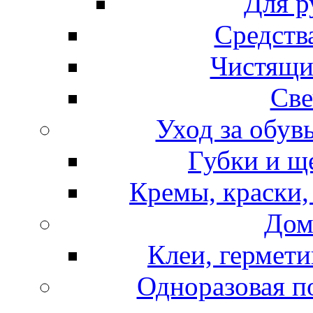
Для р
Средств
Чистящи
Све
Уход за обув
Губки и щ
Кремы, краски,
Дом
Клеи, гермети
Одноразовая по