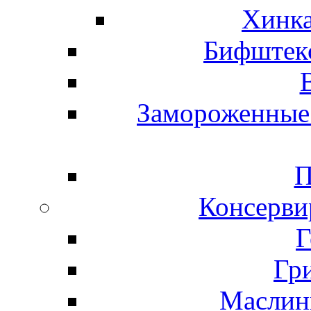
Хинка
Бифштекс
Замороженные 
П
Консерви
Г
Гр
Маслины