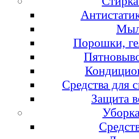
Стирка
Антистатик
Мыл
Порошки, ге
Пятновыво
Кондицион
Средства для 
Защита в
Уборка
Средст