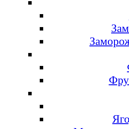
Зам
Заморо
Фру
Яг