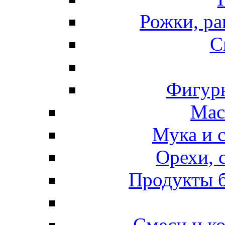
Рожки, ра
С
Фигурн
Мас
Мука и 
Орехи, 
Продукты б
Смеси и к