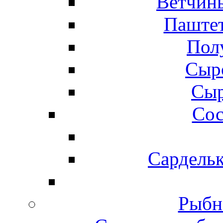
Ветчины
Паштет
Пол
Сыр
Сыр
Сос
Сардельк
Рыбн