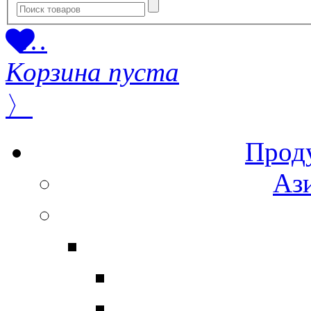
…
Корзина пуста
〉
Прод
Ази