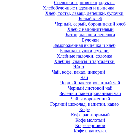
Соевые и зерновые продукты
Хлебобулочные изделия и выпечка
Хлеб, тосты, лаваш, лепешки, булочки
Белый хлеб
Черный, серый, бородинский хлеб
Хлеб с наполнителями
Батон, лаваш и лепешки
Булочки
Замороженная выпечка и хлеб
Баранки, сушки, сухари
Хлебные палочки, соломка
Хлебцы, слайсы и тарталетки
Яйцо
Чай, кофе, какао, цикорий
Чай
Черный пакетированный чай
Черный листовой чай
Зеленый пакетированный чай
Чай замороженный
Горячий шоколад, напитки, какао
Кофе
Кофе растворимый
Кофе молотый
Кофе зерновой
Кофе в капсулах