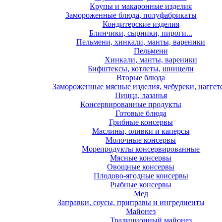
Крупы и макаронные изделия
Замороженные блюда, полуфабрикаты
Кондитерские изделия
Блинчики, сырники, пироги...
Пельмени, хинкали, манты, вареники
Пельмени
Хинкали, манты, вареники
Бифштексы, котлеты, шницели
Вторые блюда
Замороженные мясные изделия, чебуреки, наггет
Пицца, лазанья
Консервированные продукты
Готовые блюда
Грибные консервы
Маслины, оливки и каперсы
Молочные консервы
Морепродукты консервированные
Мясные консервы
Овощные консервы
Плодово-ягодные консервы
Рыбные консервы
Мед
Заправки, соусы, приправы и ингредиенты
Майонез
Традиционный майонез