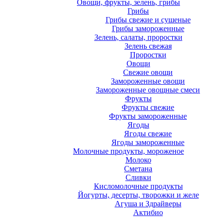
Овощи, фрукты, зелень, грибы
Грибы
Грибы свежие и сушеные
Грибы замороженные
Зелень, салаты, проростки
Зелень свежая
Проростки
Овощи
Свежие овощи
Замороженные овощи
Замороженные овощные смеси
Фрукты
Фрукты свежие
Фрукты замороженные
Ягоды
Ягоды свежие
Ягоды замороженные
Молочные продукты, мороженое
Молоко
Сметана
Сливки
Кисломолочные продукты
Йогурты, десерты, творожки и желе
Агуша и Здрайверы
Актибио