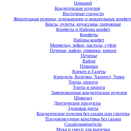
Цикорий
Кондитерские изделия
Восточные сладости
Жевательная резинка, освежающие и жевательные конфет
Кексы, рулеты, круассаны, пирожные
Конфеты и Наборы конфет
Конфеты
Наборы конфет
Мармелад, зефир, пастила, суфле
Печенье, вафли, пряники, крекер
Печенье
Вафли
Пряники
Крекер и Галеты
Крендель, Колечки, Хворост, Ушки
Торты, пироги
Торты и пироги
Замороженные кондитерские изделия
Шоколад
Диетические продукты
Здоровая диета
Кондитерские изделия без сахара или глютена
Плодовоягодные консервы без сахара
Сахарозаменители
Мука и смеси для выпечки