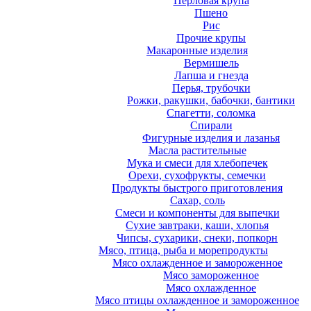
Перловая крупа
Пшено
Рис
Прочие крупы
Макаронные изделия
Вермишель
Лапша и гнезда
Перья, трубочки
Рожки, ракушки, бабочки, бантики
Спагетти, соломка
Спирали
Фигурные изделия и лазанья
Масла растительные
Мука и смеси для хлебопечек
Орехи, сухофрукты, семечки
Продукты быстрого приготовления
Сахар, соль
Смеси и компоненты для выпечки
Сухие завтраки, каши, хлопья
Чипсы, сухарики, снеки, попкорн
Мясо, птица, рыба и морепродукты
Мясо охлажденное и замороженное
Мясо замороженное
Мясо охлажденное
Мясо птицы охлажденное и замороженное