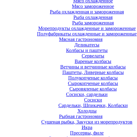
Мясо охлажденное
Мясо замороженное
Рыба охлажденная и замороженная
Рыба охлажденная
Рыба замороженная
Морепродукты охлажденные и замороженные
Полуфабрикаты охлажденные и замороженные
Мясная гастрономия
Деликатесы
Колбасы и паштеты
Сервелаты
Вареные колбасы
Ветчины и ветчинные колбасы
Паштеты, Ливерные колбасы
Полукопченые колбасы
Сырокопченые колбасы
Сыровяленые колбасы
Сосиски, сардельки
Сосиски
Сардельки, Шпикачки, Колбаски
Холодцы
Рыбная гастрономия
Сушеная рыбка, Закуски из морепродуктов
Икра
Пресервы, филе