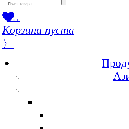
…
Корзина пуста
〉
Прод
Ази