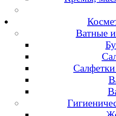
Космет
Ватные и
Бу
Са
Салфетки
В
В
Гигиениче
Же