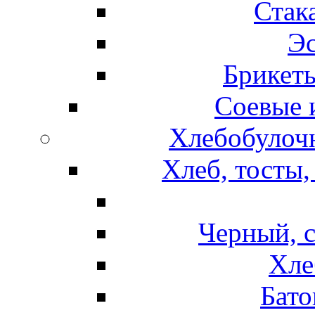
Стак
Эс
Брикет
Соевые 
Хлебобулочн
Хлеб, тосты,
Черный, 
Хле
Бато