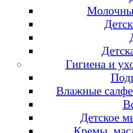
Молочные
Детск
Детска
Гигиена и ух
Подг
Влажные салфет
В
Детское м
Кремы, мас