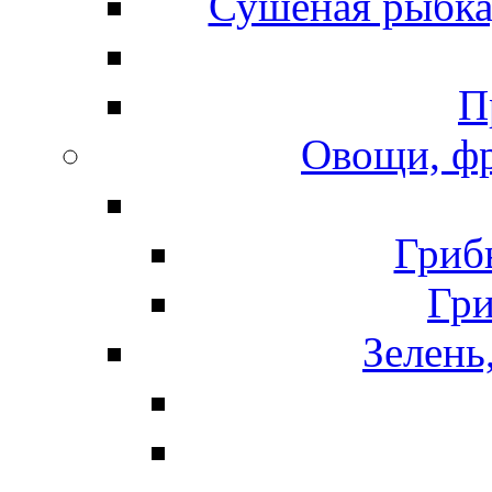
Сушеная рыбка
П
Овощи, фр
Гриб
Гр
Зелень