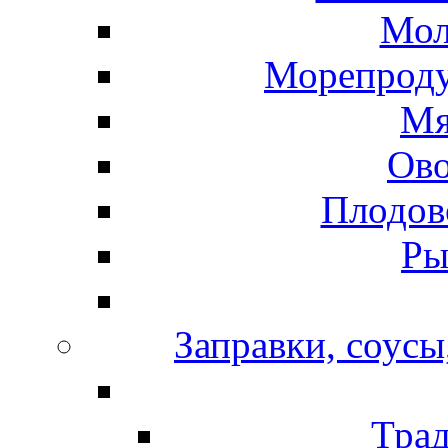
Мол
Морепроду
Мя
Ов
Плодов
Ры
Заправки, соусы
Тра