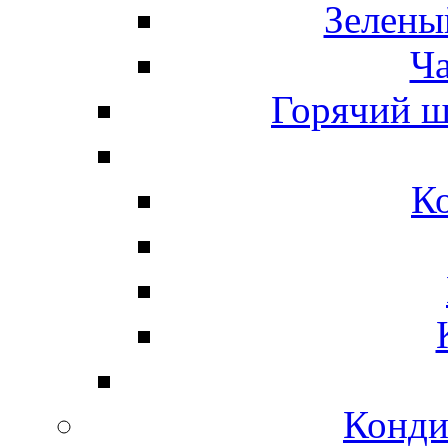
Зелены
Ч
Горячий ш
К
Конди