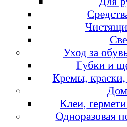
Для р
Средств
Чистящи
Све
Уход за обув
Губки и щ
Кремы, краски,
Дом
Клеи, гермети
Одноразовая по