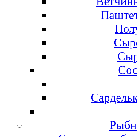
Ветчины
Паштет
Пол
Сыр
Сыр
Сос
Сардельк
Рыбн