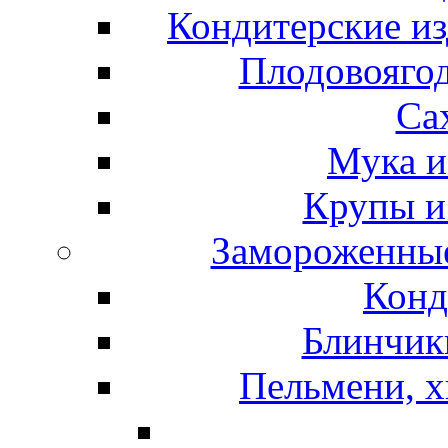
Кондитерские из
Плодовоягод
Са
Мука и
Крупы и
Замороженные
Конд
Блинчики
Пельмени, х