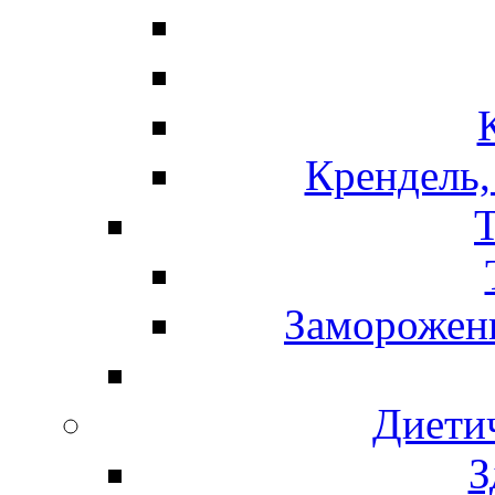
Крендель,
Т
Замороженн
Диети
З