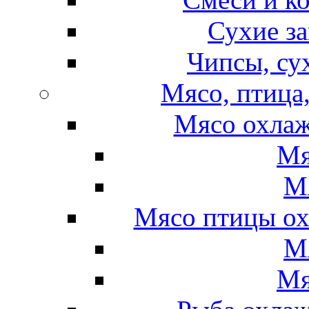
Сухие за
Чипсы, су
Мясо, птица
Мясо охлаж
Мя
М
Мясо птицы ох
М
Мя