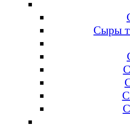
Сыры т
С
С
С