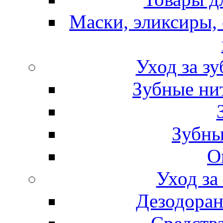
Маски, эликсиры, 
Уход за з
Зубные ни
Зубны
О
Уход за
Дезодоран