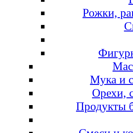
Рожки, ра
С
Фигурн
Мас
Мука и 
Орехи, 
Продукты б
Смеси и к