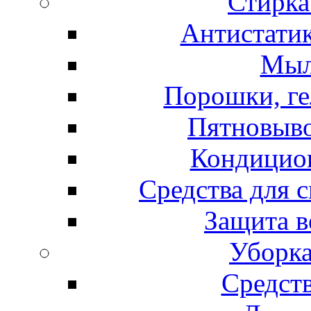
Стирка
Антистатик
Мыл
Порошки, ге
Пятновыво
Кондицион
Средства для 
Защита в
Уборка
Средст