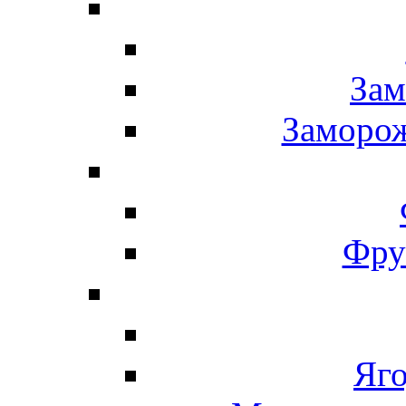
Зам
Заморо
Фру
Яг