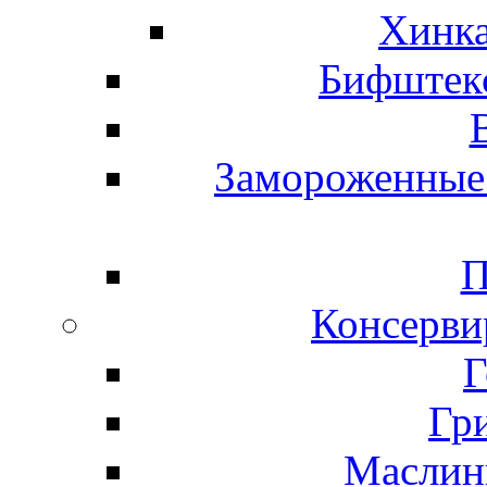
Хинка
Бифштекс
Замороженные 
П
Консерви
Г
Гр
Маслины