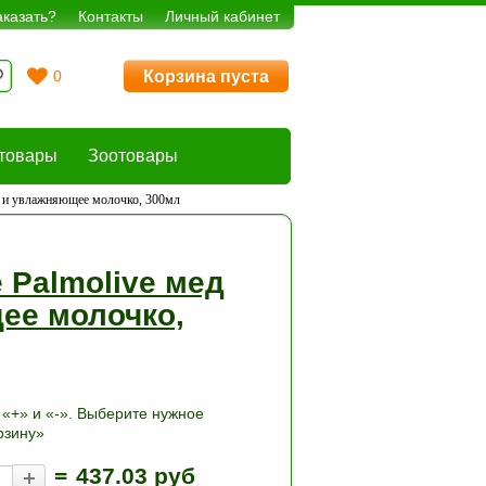
аказать?
Контакты
Личный кабинет
Корзина пуста
0
товары
Зоотовары
д и увлажняющее молочко, 300мл
 Palmolive мед
ее молочко,
«+» и «-». Выберите нужное
рзину»
=
437.03 руб