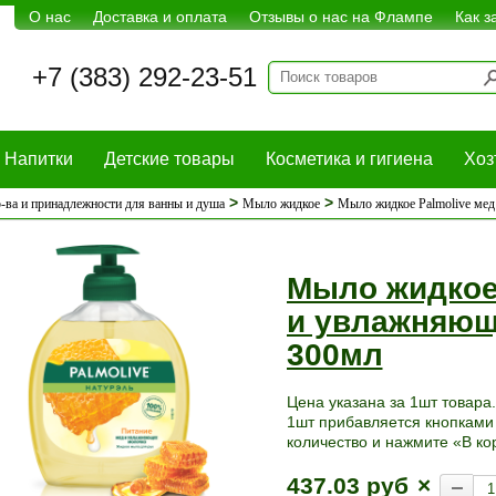
О нас
Доставка и оплата
Отзывы о нас на Флампе
Как з
+7 (383) 292-23-51
Напитки
Детские товары
Косметика и гигиена
Хоз
>
>
-ва и принадлежности для ванны и душа
Мыло жидкое
Мыло жидкое Palmolive ме
Мыло жидкое
и увлажняющ
300мл
Цена указана за 1шт товара.
1шт прибавляется кнопками 
количество и нажмите «В ко
437.03 руб
×